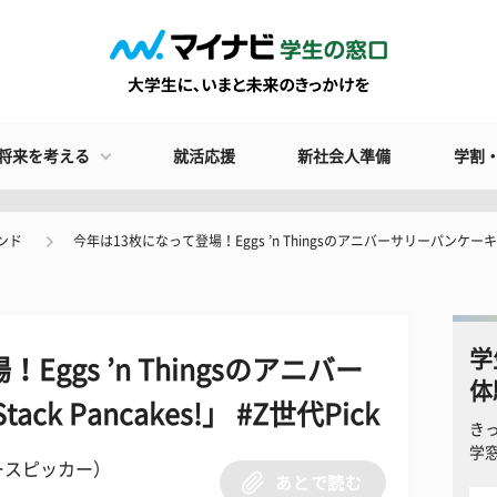
将来を考える
就活応援
新社会人準備
学割
ンド
今年は13枚になって登場！Eggs ’n Thingsのアニバーサリーパンケーキ「13 S
学
ggs ’n Thingsのアニバー
体
k Pancakes!」 #Z世代Pick
き
学
ースピッカー）
あとで読む