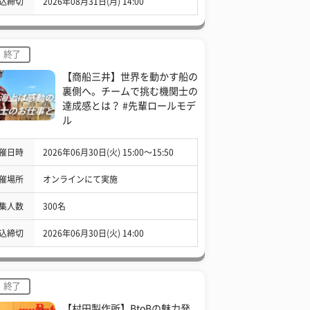
込締切
2026年08月31日(月) 14:00
終了
【商船三井】世界を動かす船の
裏側へ。チームで挑む機関士の
達成感とは？ #先輩ロールモデ
ル
催日時
2026年06月30日(火) 15:00〜15:50
催場所
オンラインにて実施
集人数
300名
込締切
2026年06月30日(火) 14:00
終了
【村田製作所】BtoBの魅力発