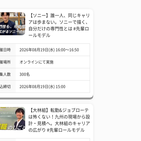
【ソニー】誰一人、同じキャリ
アは歩まない。ソニーで描く、
自分だけの専門性とは #先輩ロ
ールモデル
催日時
2026年08月19日(水) 16:00〜16:50
催場所
オンラインにて実施
集人数
300名
込締切
2026年08月19日(水) 15:00
【大林組】転勤&ジョブローテ
は怖くない！九州の現場から設
計・見積へ。大林組のキャリア
の広がり #先輩ロールモデル