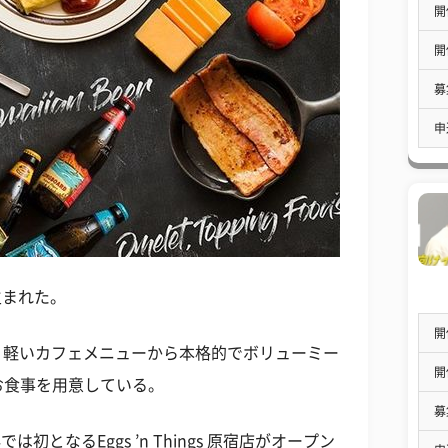
開
開
募
申
に生まれた。
開
食を中心に、軽いカフェメニューから本格的でボリューミー
開
お食事を用意している。
募
初となるEggs ’n Things 原宿店がオープン