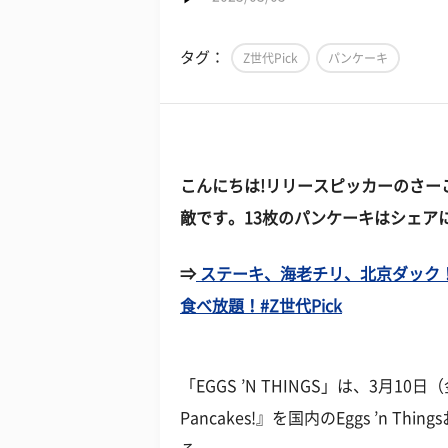
タグ：
Z世代Pick
パンケーキ
こんにちは!リリースピッカーのさー
敵です。13枚のパンケーキはシェア
⇒
ステーキ、海老チリ、北京ダック！
食べ放題！#Z世代Pick
「EGGS ’N THINGS」は、3月10
Pancakes!』を国内のEggs ’n Thin