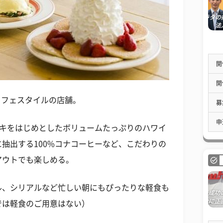
開
開
承したカフェスタイルの店舗。
募
申
パンケーキをはじめとしたボリュームたっぷりのハワイ
抽出する100%コナコーヒーなど、こだわりの
アウトでも楽しめる。
ル、シリアルなど忙しい朝にもぴったりな軽食も
では軽食のご用意はない）