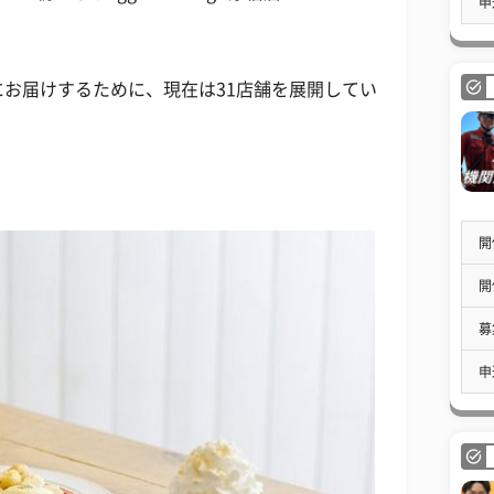
申
お届けするために、現在は31店舗を展開してい
開
開
募
申