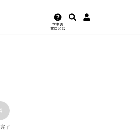
学生の
窓口とは
4
録完了