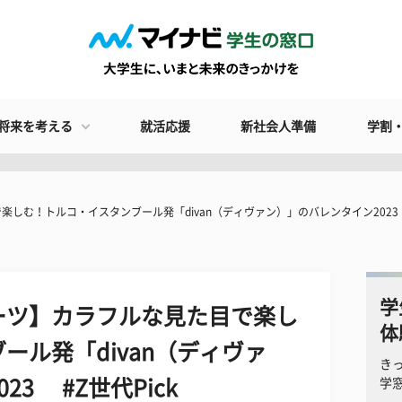
将来を考える
就活応援
新社会人準備
学割
む！トルコ・イスタンブール発「divan（ディヴァン）」のバレンタイン2023 #
学
ーツ】カラフルな見た目で楽し
体
ール発「divan（ディヴァ
き
3 #Z世代Pick
学