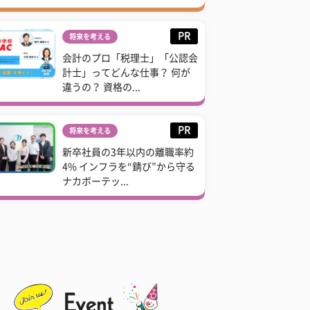
PR
将来を考える
会計のプロ「税理士」「公認会
計士」ってどんな仕事？ 何が
違うの？ 資格の...
PR
将来を考える
新卒社員の3年以内の離職率約
4% インフラを“錆び”から守る
ナカボーテッ...