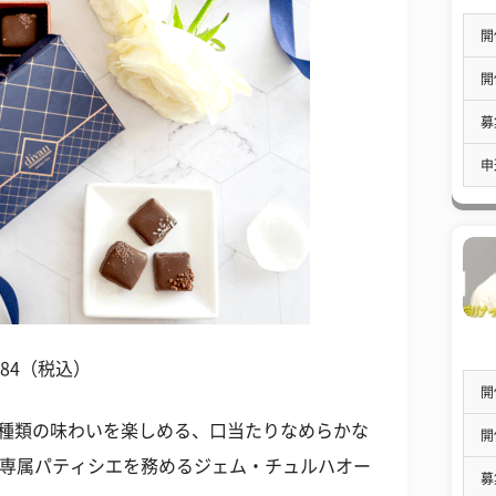
開
開
募
申
,484（税込）
開
3種類の味わいを楽しめる、口当たりなめらかな
開
anの専属パティシエを務めるジェム・チュルハオー
募