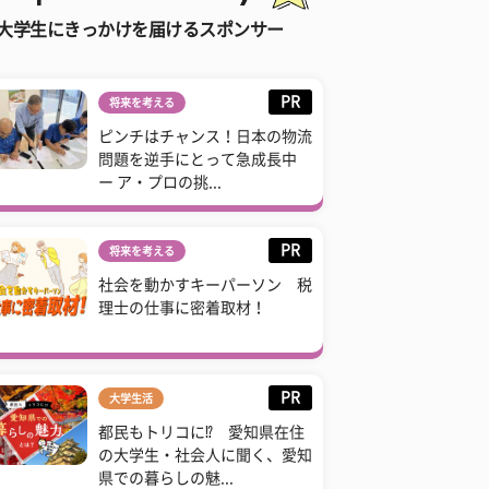
大学生にきっかけを届けるスポンサー
PR
将来を考える
ピンチはチャンス！日本の物流
問題を逆手にとって急成長中
ー ア・プロの挑...
PR
将来を考える
社会を動かすキーパーソン 税
理士の仕事に密着取材！
PR
大学生活
都民もトリコに⁉ 愛知県在住
の大学生・社会人に聞く、愛知
県での暮らしの魅...