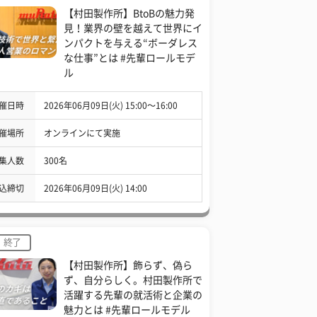
【村田製作所】BtoBの魅力発
見！業界の壁を越えて世界にイ
ンパクトを与える“ボーダレス
な仕事”とは #先輩ロールモデ
ル
催日時
2026年06月09日(火) 15:00〜16:00
催場所
オンラインにて実施
集人数
300名
込締切
2026年06月09日(火) 14:00
終了
【村田製作所】飾らず、偽ら
ず、自分らしく。村田製作所で
活躍する先輩の就活術と企業の
魅力とは #先輩ロールモデル