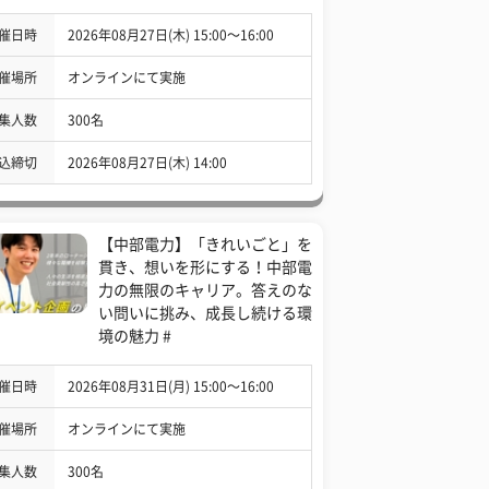
催日時
2026年08月27日(木) 15:00〜16:00
催場所
オンラインにて実施
集人数
300名
込締切
2026年08月27日(木) 14:00
【中部電力】「きれいごと」を
貫き、想いを形にする！中部電
力の無限のキャリア。答えのな
い問いに挑み、成長し続ける環
境の魅力 #
催日時
2026年08月31日(月) 15:00〜16:00
催場所
オンラインにて実施
集人数
300名