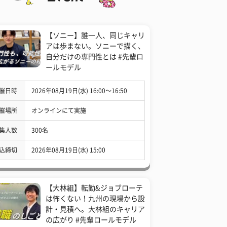
【ソニー】誰一人、同じキャリ
アは歩まない。ソニーで描く、
自分だけの専門性とは #先輩ロ
ールモデル
催日時
2026年08月19日(水) 16:00〜16:50
催場所
オンラインにて実施
集人数
300名
込締切
2026年08月19日(水) 15:00
【大林組】転勤&ジョブローテ
は怖くない！九州の現場から設
計・見積へ。大林組のキャリア
の広がり #先輩ロールモデル