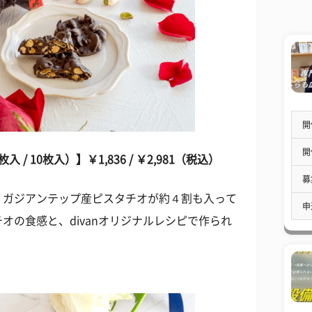
開
開
 10枚入）】￥1,836 / ￥2,981（税込）
募
・ガジアンテップ産ピスタチオが約４割も入って
申
オの食感と、divanオリジナルレシピで作られ
。