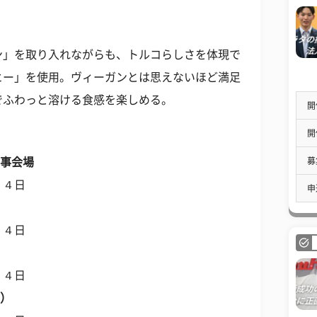
ン」を取り入れながらも、トルコらしさを体現で
ヒー」を使用。ヴィーガンとは思えないほど満足
でふわっと溶ける食感を楽しめる。
開
開
募
催事会場
１４日
申
１４日
１４日
店）