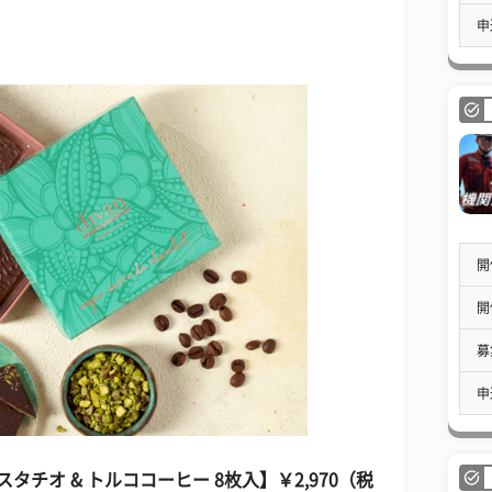
申
開
開
募
申
タチオ & トルココーヒー 8枚入】￥2,970（税