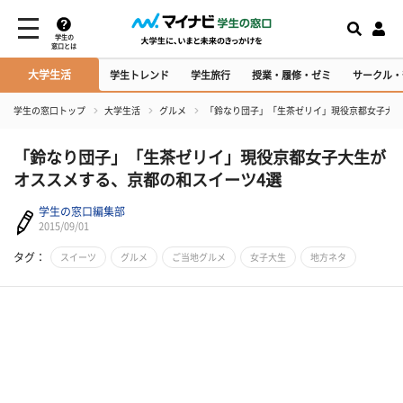
学生の
窓口とは
大学生活
学生トレンド
学生旅行
授業・履修・ゼミ
サークル・
学生の窓口トップ
大学生活
グルメ
「鈴なり団子」「生茶ゼリイ」現役京都女子大生
「鈴なり団子」「生茶ゼリイ」現役京都女子大生が
オススメする、京都の和スイーツ4選
学生の窓口編集部
2015/09/01
タグ：
スイーツ
グルメ
ご当地グルメ
女子大生
地方ネタ