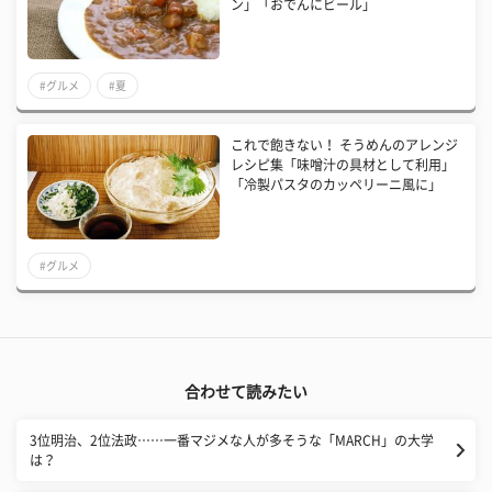
ン」「おでんにビール」
#グルメ
#夏
これで飽きない！ そうめんのアレンジ
レシピ集「味噌汁の具材として利用」
「冷製パスタのカッペリーニ風に」
#グルメ
合わせて読みたい
3位明治、2位法政……一番マジメな人が多そうな「MARCH」の大学
は？