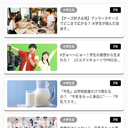
PR
大学生活
【チーズ好き必見】ブッラータチーズ
でどこまで広がる？ 大学生が挑んだ自
由す...
PR
大学生活
#ぎゅ〜〜にゅー！学生の発想から生ま
れた！ Jミルク×キョーソウPROJE...
PR
大学生活
「牛乳」は学校給食だけで飲むも
の？ “牛乳をもっと身近に”――「牛
乳でスマ...
PR
大学生活