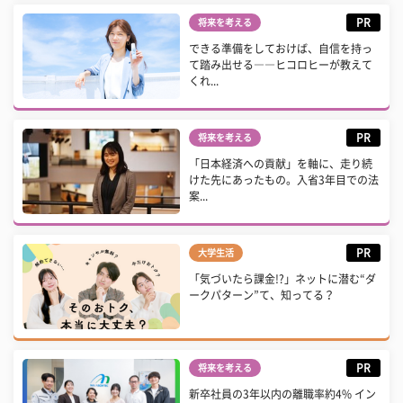
PR
将来を考える
できる準備をしておけば、自信を持っ
て踏み出せる――ヒコロヒーが教えて
くれ...
PR
将来を考える
「日本経済への貢献」を軸に、走り続
けた先にあったもの。入省3年目での法
案...
PR
大学生活
「気づいたら課金!?」ネットに潜む“ダ
ークパターン”て、知ってる？
PR
将来を考える
新卒社員の3年以内の離職率約4% イン