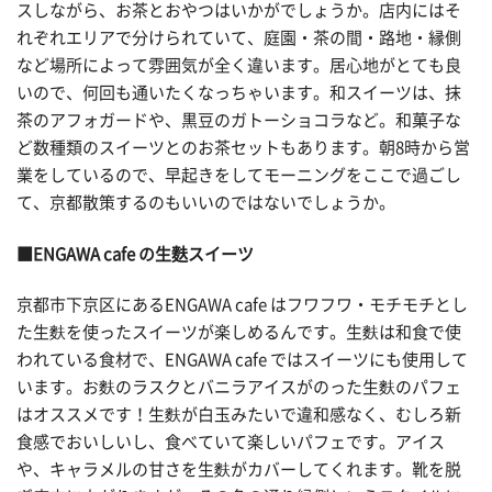
スしながら、お茶とおやつはいかがでしょうか。店内にはそ
れぞれエリアで分けられていて、庭園・茶の間・路地・縁側
など場所によって雰囲気が全く違います。居心地がとても良
いので、何回も通いたくなっちゃいます。和スイーツは、抹
茶のアフォガードや、黒豆のガトーショコラなど。和菓子な
ど数種類のスイーツとのお茶セットもあります。朝8時から営
業をしているので、早起きをしてモーニングをここで過ごし
て、京都散策するのもいいのではないでしょうか。
■ENGAWA cafe の生麩スイーツ
京都市下京区にあるENGAWA cafe はフワフワ・モチモチとし
た生麩を使ったスイーツが楽しめるんです。生麩は和食で使
われている食材で、ENGAWA cafe ではスイーツにも使用して
います。お麩のラスクとバニラアイスがのった生麩のパフェ
はオススメです！生麩が白玉みたいで違和感なく、むしろ新
食感でおいしいし、食べていて楽しいパフェです。アイス
や、キャラメルの甘さを生麩がカバーしてくれます。靴を脱