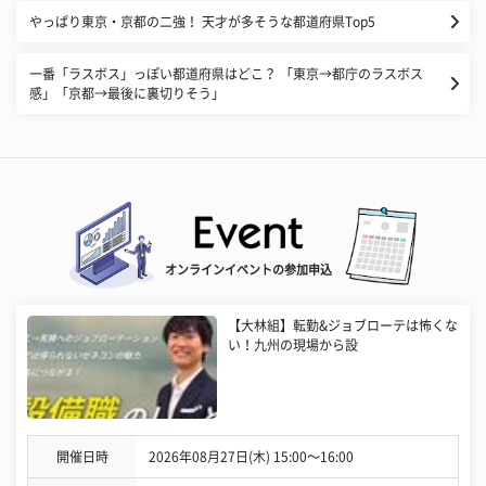
やっぱり東京・京都の二強！ 天才が多そうな都道府県Top5
一番「ラスボス」っぽい都道府県はどこ？ 「東京→都庁のラスボス
感」「京都→最後に裏切りそう」
オンラインイベントの参加申込
【大林組】転勤&ジョブローテは怖くな
い！九州の現場から設
開催日時
2026年08月27日(木) 15:00〜16:00