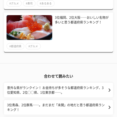
#グルメ
#寿司
#あるある
3位福岡、2位大阪……おいしい名物が
多いと思う都道府県ランキング！
#都道府県
#グルメ
合わせて読みたい
意外な県がランクイン！ お金持ちが多そうな都道府県ランキング、3
位愛知県、2位◯◯県、1位東京都……。
3位青森、2位群馬……。まだまだ「未開」の地だと思う都道府県ラン
キング！