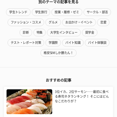
別のテーマの記事を見る
学生トレンド
学生旅行
授業・履修・ゼミ
サークル・部活
ファッション・コスメ
グルメ
お出かけ・イベント
恋愛
診断
特集
大学生インタビュー
奨学金
テスト・レポート対策
学園祭
バイト知識
バイト体験談
格安SIMしか勝たん！
おすすめの記事
3位イカ、2位サーモン……最初に食べ
る寿司ネタランキング！ そこにはどん
なこだわりが？