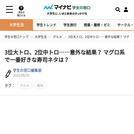
学生の
窓口とは
大学生活
学生トレンド
学生旅行
授業・履修・ゼミ
サークル・
学生の窓口トップ
大学生活
グルメ
3位大トロ、2位中トロ……意外な結果？ マグロ
3位大トロ、2位中トロ……意外な結果？ マグロ系
で一番好きな寿司ネタは？
学生の窓口編集部
2015/08/31
タグ：
グルメ
寿司