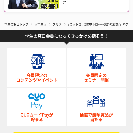
定...
学生の窓口トップ
大学生活
グルメ
3位大トロ、2位中トロ……意外な結果？ マグロ
学生の窓口会員になってきっかけを探そう！
会員限定の
会員限定の
コンテンツやイベント
セミナー開催
QUOカードPayが
抽選で豪華賞品が
貯まる
当たる