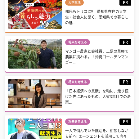
PR
大学生活
都民もトリコに⁉ 愛知県在住の大学
生・社会人に聞く、愛知県での暮らし
の魅...
PR
将来を考える
マンゴー農家と会社員、二足の草鞋で
農業に携わる。「沖縄ゴールデンマン
ゴー...
PR
将来を考える
「日本経済への貢献」を軸に、走り続
けた先にあったもの。入省3年目での法
案...
PR
将来を考える
一人で悩んでいた就活を、相談しなが
ら前へ! エージェントを活用して内々