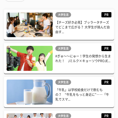
PR
大学生活
【チーズ好き必見】ブッラータチーズ
でどこまで広がる？ 大学生が挑んだ自
由す...
PR
大学生活
#ぎゅ〜〜にゅー！学生の発想から生ま
れた！ Jミルク×キョーソウPROJE...
PR
大学生活
「牛乳」は学校給食だけで飲むも
の？ “牛乳をもっと身近に”――「牛
乳でスマ...
PR
大学生活