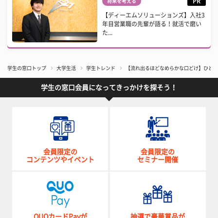
PR
将来を考える
【ディーエムソリューションズ】入社3
年目営業職の先輩が語る！就活で磨い
た...
学生の窓口トップ
大学生活
学生トレンド
【流れ出るほどなめらかな口どけ】ひとくち
学生の窓口会員になってきっかけを探そう！
会員限定の
会員限定の
コンテンツやイベント
セミナー開催
QUOカードPayが
抽選で豪華賞品が