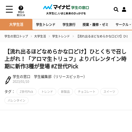
学生の
窓口とは
大学生活
学生トレンド
学生旅行
授業・履修・ゼミ
サークル・
学生の窓口トップ
大学生活
学生トレンド
【流れ出るほどなめらかな口どけ】ひとくち
【流れ出るほどなめらかな口どけ】ひとくちで召し
上がれ！「アロマ生トリュフ」よりバレンタイン時
期に新作3種が登場 #Z世代Pick
学生の窓口 学生編集部（リリースピッカー）
2023/01/10
タグ：
Z世代Pick
トレンド
新製品
チョコレート
スイーツ
バレンタイン