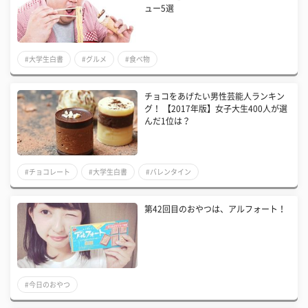
ュー5選
#大学生白書
#グルメ
#食べ物
チョコをあげたい男性芸能人ランキン
グ！ 【2017年版】女子大生400人が選
んだ1位は？
#チョコレート
#大学生白書
#バレンタイン
第42回目のおやつは、アルフォート！
#今日のおやつ