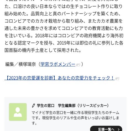
た、口溶けの良い日本ならではの生チョコレート作りに取り
組み始めた。品質向上と真のパートナーシップを築くため、
コロンビアでのカカオ栽培から取り組み、またカカオ農業を
通した未来の豊かさを求めてコロンビアでの教育活動にも力
を注いでいる。2018年にはコロンビアの政府機関より海外初
となる認定マークを授与、2019年には即位の礼に参列した各
国首脳の機内手土産として採用された。
編集／横塚璃奈（
学窓ラボメンバー
）
【2023年の恋愛運を診断】あなたの恋愛力をチェック！
学生の窓口 学生編集部（リリースピッカー）
マイナビ学生の窓口を一緒に作る現役学生たちのチーム
です。現役学生のリアルや生の声をいっぱいお届けしま
す。
記事一覧へ