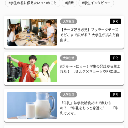
#学生の君に伝えたい３つのこと
#診断
#学生インタビュー
PR
大学生活
【チーズ好き必見】ブッラータチーズ
でどこまで広がる？ 大学生が挑んだ自
由す...
PR
大学生活
#ぎゅ〜〜にゅー！学生の発想から生ま
れた！ Jミルク×キョーソウPROJE...
PR
大学生活
「牛乳」は学校給食だけで飲むも
の？ “牛乳をもっと身近に”――「牛
乳でスマ...