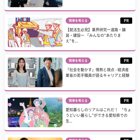
PR
将来を考える
【就活生必見】業界研究ー道路・舗
装・建設ー 「みんなの“あたりま
え”を...
PR
将来を考える
「社会を動かす」情熱と視点 - 経済産
業省の若手職員が語るキャリアと経験
PR
将来を考える
愛知暮らしのリアルはこれだ！ “ちょ
うどいい暮らし”ができる愛知県での
生...