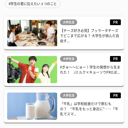
#学生の君に伝えたい３つのこと
PR
大学生活
【チーズ好き必見】ブッラータチーズ
でどこまで広がる？ 大学生が挑んだ自
由す...
PR
大学生活
#ぎゅ〜〜にゅー！学生の発想から生ま
れた！ Jミルク×キョーソウPROJE...
PR
大学生活
「牛乳」は学校給食だけで飲むも
の？ “牛乳をもっと身近に”――「牛
乳でスマ...