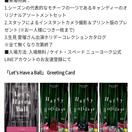
■来場特典：
1.シーズンの代表的なモチーフの一つであるキャンディーのオ
リジナルアソートメントセット
2.スタッフによるインスタントカメラ撮影＆プリント版のプレ
ゼント (※お一人様につき一枚まで)
3.生見 愛瑠さん出演ホリデーコレクションカタログ
※全て無くなり次第終了
■入場方法: 入場無料 / ケイト・スペード ニューヨーク公式
LINEアカウントのお友達登録にて
「Let’s Have a Ball」 Greeting Card