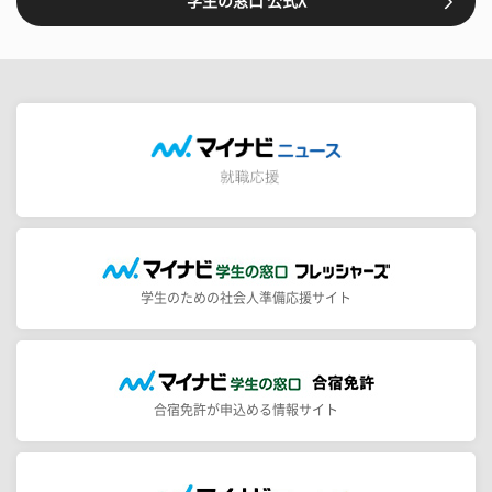
学生の窓口 公式X
学生のための社会人準備応援サイト
合宿免許が申込める情報サイト