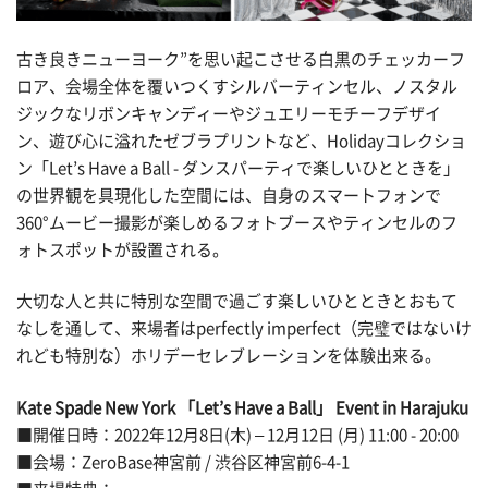
古き良きニューヨーク”を思い起こさせる白黒のチェッカーフ
ロア、会場全体を覆いつくすシルバーティンセル、ノスタル
ジックなリボンキャンディーやジュエリーモチーフデザイ
ン、遊び心に溢れたゼブラプリントなど、Holidayコレクショ
ン「Let’s Have a Ball - ダンスパーティで楽しいひとときを」
の世界観を具現化した空間には、自身のスマートフォンで
360°ムービー撮影が楽しめるフォトブースやティンセルのフ
ォトスポットが設置される。
大切な人と共に特別な空間で過ごす楽しいひとときとおもて
なしを通して、来場者はperfectly imperfect（完璧ではないけ
れども特別な）ホリデーセレブレーションを体験出来る。
Kate Spade New York 「Let’s Have a Ball」 Event in Harajuku
■開催日時：2022年12月8日(木) – 12月12日 (月) 11:00 - 20:00
■会場：ZeroBase神宮前 / 渋谷区神宮前6-4-1