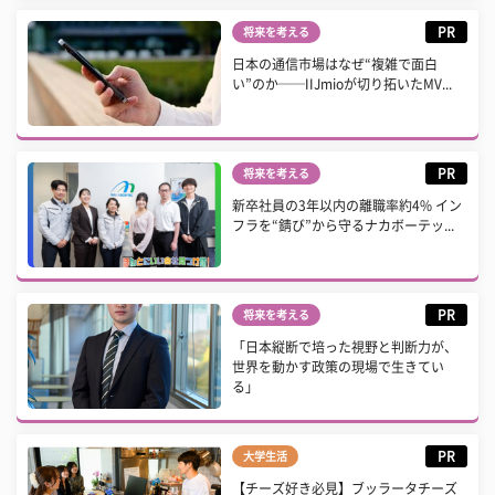
PR
将来を考える
日本の通信市場はなぜ“複雑で面白
い”のか──IIJmioが切り拓いたMV...
PR
将来を考える
新卒社員の3年以内の離職率約4% イン
フラを“錆び”から守るナカボーテッ...
PR
将来を考える
「日本縦断で培った視野と判断力が、
世界を動かす政策の現場で生きてい
る」
PR
大学生活
【チーズ好き必見】ブッラータチーズ