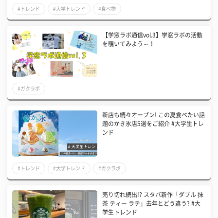
#トレンド
#大学トレンド
#食べ物
【学窓ラボ通信vol.3】学窓ラボの活動
を覗いてみよう～！
#ガクラボ
新店も続々オープン! この夏食べたい話
題のかき氷店5選をご紹介 #大学生トレ
ンド
#トレンド
#大学トレンド
#ガクラボ
売り切れ続出!? スタバ新作「ダブル 抹
茶 ティー ラテ」去年とどう違う? #大
学生トレンド