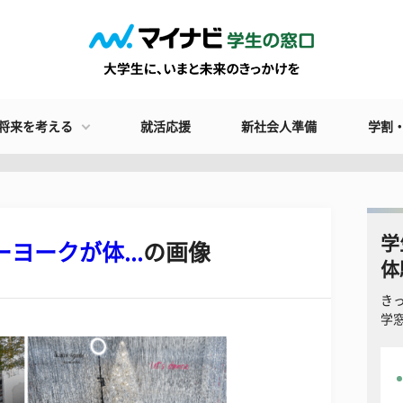
将来を考える
就活応援
新社会人準備
学割
学
ヨークが体...
の画像
体
き
学