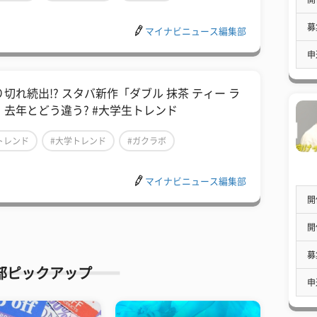
募
マイナビニュース編集部
申
り切れ続出!? スタバ新作「ダブル 抹茶 ティー ラ
」去年とどう違う? #大学生トレンド
トレンド
#大学トレンド
#ガクラボ
マイナビニュース編集部
開
開
募
部ピックアップ
申