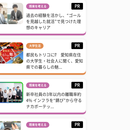
PR
将来を考える
過去の経験を活かし、“ゴール
を見越した就活”で見つけた理
想のキャリア
PR
大学生活
都民もトリコに⁉ 愛知県在住
の大学生・社会人に聞く、愛知
県での暮らしの魅...
PR
将来を考える
新卒社員の3年以内の離職率約
4% インフラを“錆び”から守る
ナカボーテッ...
PR
将来を考える