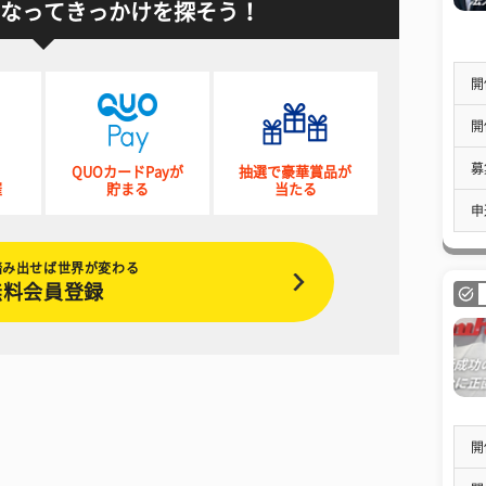
なってきっかけを探そう！
開
開
募
QUOカードPayが
抽選で豪華賞品が
催
貯まる
当たる
申
踏み出せば世界が変わる
無料会員登録
開