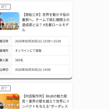
終了
【商船三井】世界を動かす船の
裏側へ。チームで挑む機関士の
達成感とは？ #先輩ロールモデ
ル
催日時
2026年06月30日(火) 15:00〜15:50
催場所
オンラインにて実施
集人数
300名
込締切
2026年06月30日(火) 14:00
終了
【村田製作所】BtoBの魅力発
見！業界の壁を越えて世界にイ
ンパクトを与える“ボーダレス