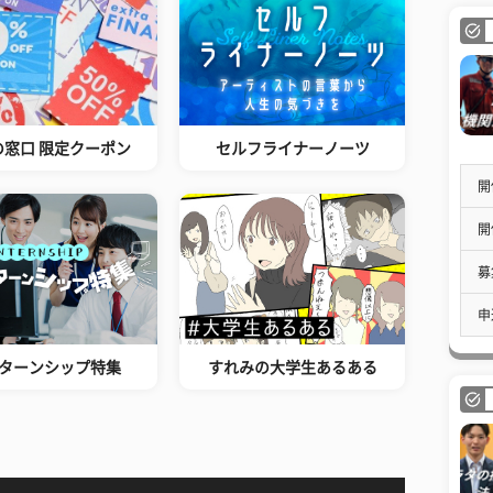
の窓口 限定クーポン
セルフライナーノーツ
開
開
募
申
ターンシップ特集
すれみの大学生あるある