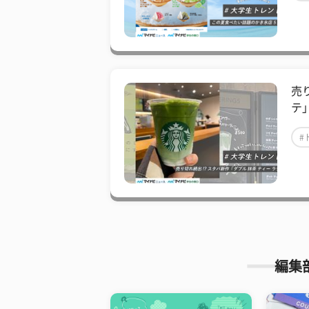
売
テ
#
編集