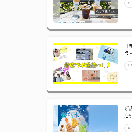
#
【
う
#
新
店
#