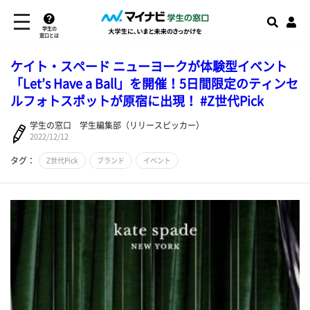
学生の
窓口とは
ケイト・スペード ニューヨークが体験型イベント
「Let’s Have a Ball」を開催！5日間限定のティンセ
ルフォトスポットが原宿に出現！ #Z世代Pick
学生の窓口 学生編集部（リリースピッカー）
2022/12/12
タグ：
Z世代Pick
ブランド
イベント