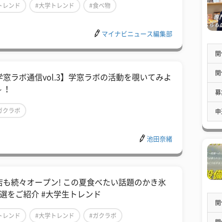
トレンド
#大学トレンド
#食べ物
マイナビニュース編集部
開
開
学窓ラボ通信vol.3】学窓ラボの活動を覗いてみよ
～！
募
ガクラボ
申
池田奈緒
店も続々オープン! この夏食べたい話題のかき氷
5選をご紹介 #大学生トレンド
開
トレンド
#大学トレンド
#ガクラボ
開