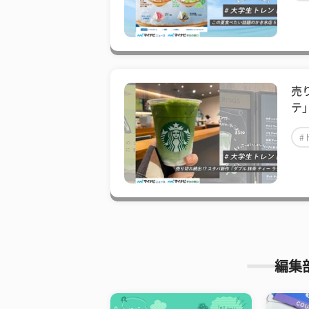
売
テ
#
編集