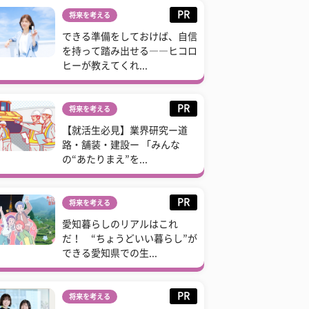
PR
将来を考える
できる準備をしておけば、自信
を持って踏み出せる――ヒコロ
ヒーが教えてくれ...
PR
将来を考える
【就活生必見】業界研究ー道
路・舗装・建設ー 「みんな
の“あたりまえ”を...
PR
将来を考える
愛知暮らしのリアルはこれ
だ！ “ちょうどいい暮らし”が
できる愛知県での生...
PR
将来を考える