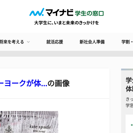
将来を考える
就活応援
新社会人準備
学割
学
ヨークが体...
の画像
体
き
学