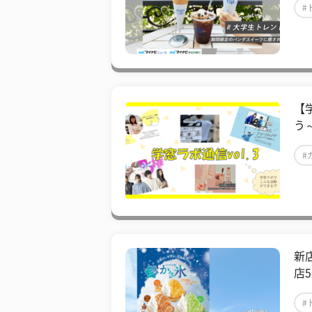
#
【
う
#
新
店
#