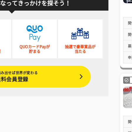
なってきっかけを探そう！
開
開
募
QUOカードPayが
抽選で豪華賞品が
催
貯まる
当たる
申
踏み出せば世界が変わる
無料会員登録
開