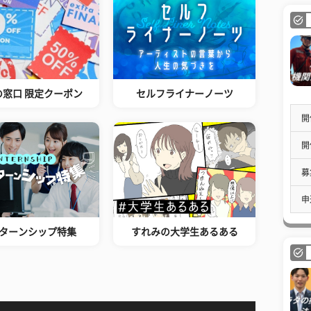
の窓口 限定クーポン
セルフライナーノーツ
開
開
募
申
ターンシップ特集
すれみの大学生あるある