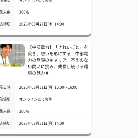
集人数
300名
込締切
2026年08月27日(木) 14:00
【中部電力】「きれいごと」を
貫き、想いを形にする！中部電
力の無限のキャリア。答えのな
い問いに挑み、成長し続ける環
境の魅力 #
催日時
2026年08月31日(月) 15:00〜16:00
催場所
オンラインにて実施
集人数
300名
込締切
2026年08月31日(月) 14:00