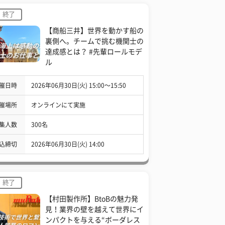
終了
【商船三井】世界を動かす船の
裏側へ。チームで挑む機関士の
達成感とは？ #先輩ロールモデ
ル
催日時
2026年06月30日(火) 15:00〜15:50
催場所
オンラインにて実施
集人数
300名
込締切
2026年06月30日(火) 14:00
終了
【村田製作所】BtoBの魅力発
見！業界の壁を越えて世界にイ
ンパクトを与える“ボーダレス