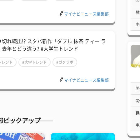
募
マイナビニュース編集部
申
り切れ続出!? スタバ新作「ダブル 抹茶 ティー ラ
」去年とどう違う? #大学生トレンド
トレンド
#大学トレンド
#ガクラボ
マイナビニュース編集部
開
開
募
部ピックアップ
申