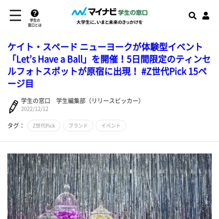
学生の
窓口とは
ケイト・スペード ニューヨークが体験型イベント
「Let’s Have a Ball」を開催！5日間限定のティンセ
ルフォトスポットが原宿に出現！ #Z世代Pick 15ペ
ージ目
学生の窓口 学生編集部（リリースピッカー）
2022/12/12
タグ：
Z世代Pick
ブランド
イベント