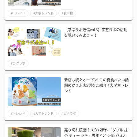
#トレンド
#大学トレンド
#食べ物
【学窓ラボ通信vol.3】学窓ラボの活動
を覗いてみよう～！
#ガクラボ
新店も続々オープン! この夏食べたい話
題のかき氷店5選をご紹介 #大学生トレ
ンド
#トレンド
#大学トレンド
#ガクラボ
売り切れ続出!? スタバ新作「ダブル 抹
茶 ティー ラテ」去年とどう違う? #大