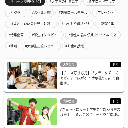
#キョーソウPROJECT
#大学生の社会見学
#留学ロードマップ
#ガクラボ
#お仕事図鑑
#先輩ロールモデル
#プレゼント
#ほんとにいい会社見つけ隊！
#もやもや解決ゼミ
#恋愛特集
#特集企画
#学生インタビュー
#学生の君に伝えたい３つのこと
#診断
#大学生正直レビュー
#お金の授業
PR
大学生活
【チーズ好き必見】ブッラータチーズ
でどこまで広がる？ 大学生が挑んだ自
由す...
PR
大学生活
#ぎゅ〜〜にゅー！学生の発想から生ま
れた！ Jミルク×キョーソウPROJE...