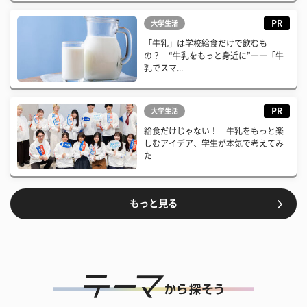
PR
大学生活
「牛乳」は学校給食だけで飲むも
の？ “牛乳をもっと身近に”――「牛
乳でスマ...
PR
大学生活
給食だけじゃない！ 牛乳をもっと楽
しむアイデア、学生が本気で考えてみ
た
もっと見る