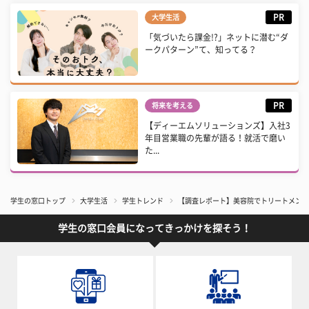
PR
大学生活
「気づいたら課金!?」ネットに潜む“ダ
ークパターン”て、知ってる？
PR
将来を考える
【ディーエムソリューションズ】入社3
年目営業職の先輩が語る！就活で磨い
た...
学生の窓口トップ
大学生活
学生トレンド
【調査レポート】美容院でトリートメントす
学生の窓口会員になってきっかけを探そう！