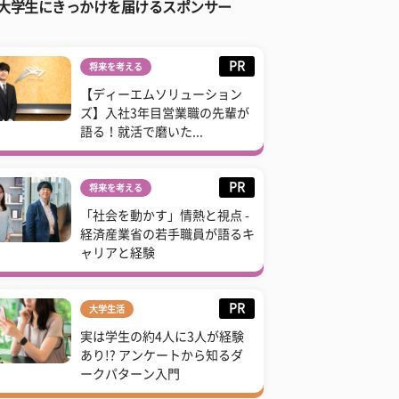
大学生にきっかけを届けるスポンサー
PR
将来を考える
【ディーエムソリューション
ズ】入社3年目営業職の先輩が
語る！就活で磨いた...
PR
将来を考える
「社会を動かす」情熱と視点 -
経済産業省の若手職員が語るキ
ャリアと経験
PR
大学生活
実は学生の約4人に3人が経験
あり!? アンケートから知るダ
ークパターン入門