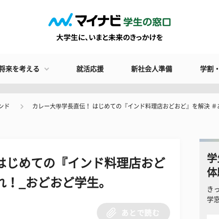
将来を考える
就活応援
新社会人準備
学割
ンド
カレー大學学長直伝！ はじめての『インド料理店おどおど』を解決 ＃
学
はじめての『インド料理店おど
体
れ！_おどおど学生。
き
学
あとで読む