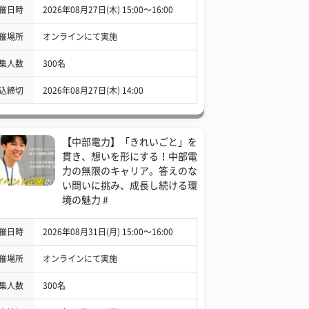
催日時
2026年08月27日(木) 15:00〜16:00
催場所
オンラインにて実施
集人数
300名
込締切
2026年08月27日(木) 14:00
【中部電力】「きれいごと」を
貫き、想いを形にする！中部電
力の無限のキャリア。答えのな
い問いに挑み、成長し続ける環
境の魅力 #
催日時
2026年08月31日(月) 15:00〜16:00
催場所
オンラインにて実施
集人数
300名