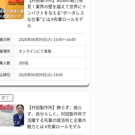
【村田製作所】BtoBの魅力発
見！業界の壁を越えて世界にイ
ンパクトを与える“ボーダレス
な仕事”とは #先輩ロールモデ
ル
催日時
2026年06月09日(火) 15:00〜16:00
催場所
オンラインにて実施
集人数
300名
込締切
2026年06月09日(火) 14:00
終了
【村田製作所】飾らず、偽ら
ず、自分らしく。村田製作所で
活躍する先輩の就活術と企業の
魅力とは #先輩ロールモデル