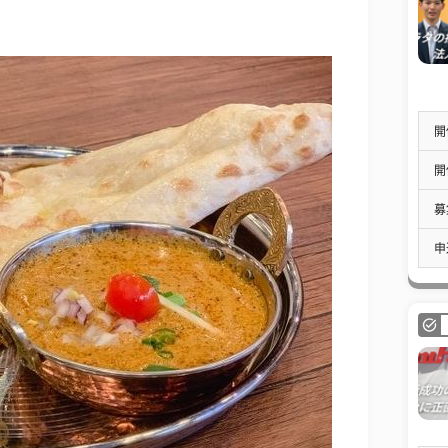
開
開
募
申