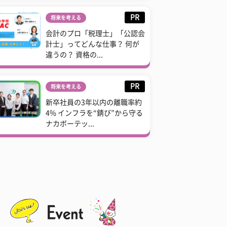
PR
将来を考える
会計のプロ「税理士」「公認会
計士」ってどんな仕事？ 何が
違うの？ 資格の...
PR
将来を考える
新卒社員の3年以内の離職率約
4% インフラを“錆び”から守る
ナカボーテッ...