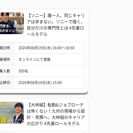
【ソニー】誰一人、同じキャリ
アは歩まない。ソニーで描く、
自分だけの専門性とは #先輩ロ
ールモデル
催日時
2026年08月19日(水) 16:00〜16:50
催場所
オンラインにて実施
集人数
300名
込締切
2026年08月19日(水) 15:00
【大林組】転勤&ジョブローテ
は怖くない！九州の現場から設
計・見積へ。大林組のキャリア
の広がり #先輩ロールモデル