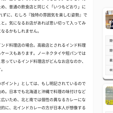
ため、普通の飲食店と同じく「いつもどおり」に
れずに、むしろ『独特の雰囲気を楽しむ姿勢』で
こと。気になるお店があれば思い切って入ってみ
になるかもしれません。
開
インド料理店の場合。高級店とされるインド料理
開
るケースもあります。ノーネクタイや短パンでは
募
と思っているインド料理店がどんなお店なのか、
す。
申
のポイント」としては、もし明記されているので
勧め。日本でも北海道と沖縄で料理の味付けなど
に広いため、北と南では個性の異なるカレーにな
般的に、北インドカレーの方が日本人が想像する