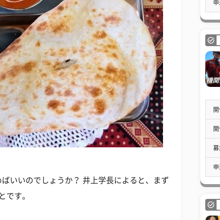
申
開
開
募
申
ばいいのでしょうか？ 井上学長によると、まず
とです。