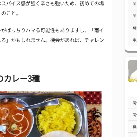
はスパイス感が強く辛さも強いため、初めての場
開
とのこと。
開
募
ーがばっちりハマる可能性もありますし、「南イ
れる」かもしれません。機会があれば、チャレン
申
のカレー3種
開
開
募