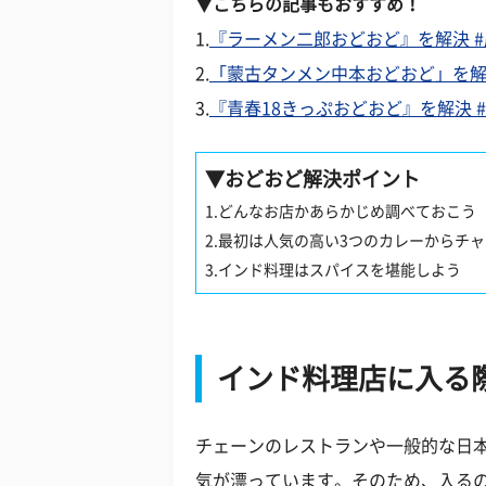
▼こちらの記事もおすすめ！
1.
『ラーメン二郎おどおど』を解決 
2.
「蒙古タンメン中本おどおど」を
3.
『青春18きっぷおどおど』を解決 
▼
おどおど解決ポイント
1.どんなお店かあらかじめ調べておこう
2.最初は人気の高い3つのカレーからチ
3.インド料理はスパイスを堪能しよう
インド料理店に入る
チェーンのレストランや一般的な日
気が漂っています。そのため、入る