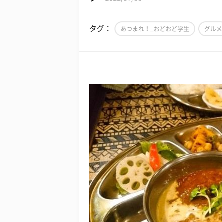
タグ：
あつまれ！_おどおど学生
グルメ