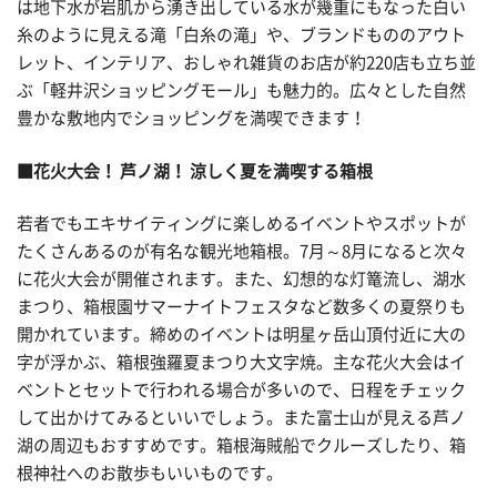
は地下水が岩肌から湧き出している水が幾重にもなった白い
糸のように見える滝「白糸の滝」や、ブランドもののアウト
レット、インテリア、おしゃれ雑貨のお店が約220店も立ち並
ぶ「軽井沢ショッピングモール」も魅力的。広々とした自然
豊かな敷地内でショッピングを満喫できます！
■花火大会！ 芦ノ湖！ 涼しく夏を満喫する箱根
若者でもエキサイティングに楽しめるイベントやスポットが
たくさんあるのが有名な観光地箱根。7月～8月になると次々
に花火大会が開催されます。また、幻想的な灯篭流し、湖水
まつり、箱根園サマーナイトフェスタなど数多くの夏祭りも
開かれています。締めのイベントは明星ヶ岳山頂付近に大の
字が浮かぶ、箱根強羅夏まつり大文字焼。主な花火大会はイ
ベントとセットで行われる場合が多いので、日程をチェック
して出かけてみるといいでしょう。また富士山が見える芦ノ
湖の周辺もおすすめです。箱根海賊船でクルーズしたり、箱
根神社へのお散歩もいいものです。