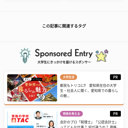
この記事に関連するタグ
大学生にきっかけを届けるスポンサー
PR
大学生活
都民もトリコに⁉ 愛知県在住の大学
生・社会人に聞く、愛知県での暮らし
の魅...
PR
将来を考える
会計のプロ「税理士」「公認会計士」
ってどんな仕事？ 何が違うの？ 資格