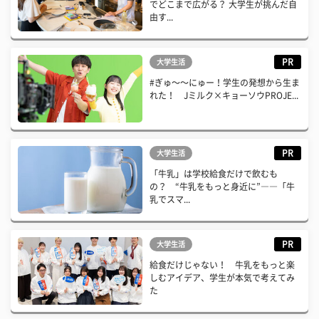
でどこまで広がる？ 大学生が挑んだ自
由す...
PR
大学生活
#ぎゅ〜〜にゅー！学生の発想から生ま
れた！ Jミルク×キョーソウPROJE...
PR
大学生活
「牛乳」は学校給食だけで飲むも
の？ “牛乳をもっと身近に”――「牛
乳でスマ...
PR
大学生活
給食だけじゃない！ 牛乳をもっと楽
しむアイデア、学生が本気で考えてみ
た