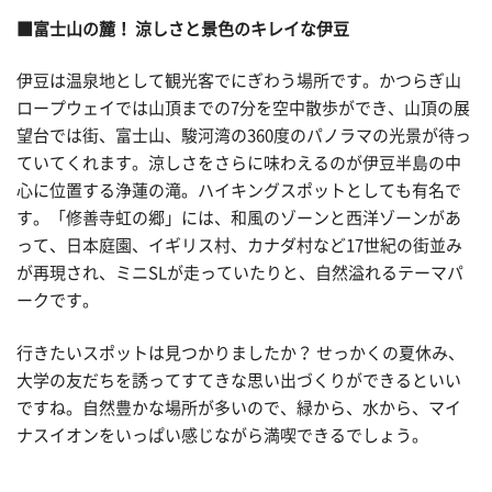
■富士山の麓！ 涼しさと景色のキレイな伊豆
伊豆は温泉地として観光客でにぎわう場所です。かつらぎ山
ロープウェイでは山頂までの7分を空中散歩ができ、山頂の展
望台では街、富士山、駿河湾の360度のパノラマの光景が待っ
ていてくれます。涼しさをさらに味わえるのが伊豆半島の中
心に位置する浄蓮の滝。ハイキングスポットとしても有名で
す。「修善寺虹の郷」には、和風のゾーンと西洋ゾーンがあ
って、日本庭園、イギリス村、カナダ村など17世紀の街並み
が再現され、ミニSLが走っていたりと、自然溢れるテーマパ
ークです。
行きたいスポットは見つかりましたか？ せっかくの夏休み、
大学の友だちを誘ってすてきな思い出づくりができるといい
ですね。自然豊かな場所が多いので、緑から、水から、マイ
ナスイオンをいっぱい感じながら満喫できるでしょう。