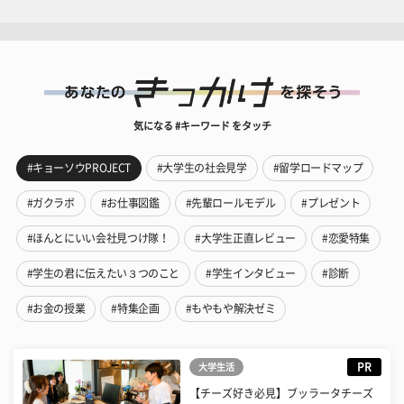
気になる #キーワード をタッチ
#キョーソウPROJECT
#大学生の社会見学
#留学ロードマップ
#ガクラボ
#お仕事図鑑
#先輩ロールモデル
#プレゼント
#ほんとにいい会社見つけ隊！
#大学生正直レビュー
#恋愛特集
#学生の君に伝えたい３つのこと
#学生インタビュー
#診断
#お金の授業
#特集企画
#もやもや解決ゼミ
PR
大学生活
【チーズ好き必見】ブッラータチーズ