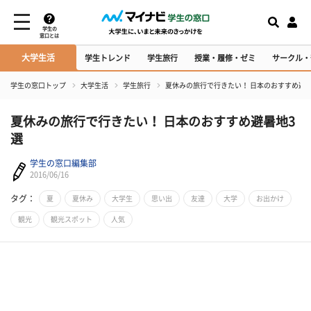
学生の
窓口とは
大学生活
学生トレンド
学生旅行
授業・履修・ゼミ
サークル・
学生の窓口トップ
大学生活
学生旅行
夏休みの旅行で行きたい！ 日本のおすすめ避暑
夏休みの旅行で行きたい！ 日本のおすすめ避暑地3
選
学生の窓口編集部
2016/06/16
タグ：
夏
夏休み
大学生
思い出
友達
大学
お出かけ
観光
観光スポット
人気