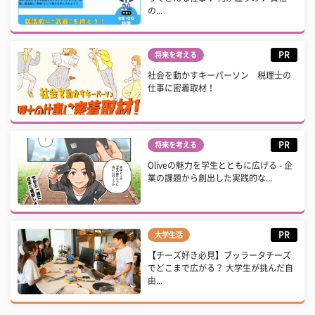
の...
PR
将来を考える
社会を動かすキーパーソン 税理士の
仕事に密着取材！
PR
将来を考える
Oliveの魅力を学生とともに広げる - 企
業の課題から創出した実践的な...
PR
大学生活
【チーズ好き必見】ブッラータチーズ
でどこまで広がる？ 大学生が挑んだ自
由...