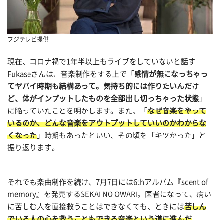
フジテレビ提供
現在、コロナ禍で1年半以上もライブをしていないと話す
Fukaseさんは、音楽制作をする上で「
感情が無になっちゃっ
てヤバイ時期も結構あって。気持ち的には作りたいんだけ
ど、体がインプットしたものを全部出し切っちゃった状態
」
に陥っていたことを明かします。また、「
なぜ音楽をやって
いるのか、どんな音楽をアウトプットしていいのかわからな
くなった
」時期もあったといい、その頃を「キツかった」と
振り返ります。
それでも楽曲制作を続け、7月7日には6thアルバム『scent of
memory』を発売するSEKAI NO OWARI。医者になって、病い
に苦しむ人を直接救うことはできなくても、ときには
苦しん
でいる人の心を救うこともできる音楽という道に進んだ