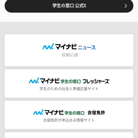
学生の窓口 公式X
学生のための社会人準備応援サイト
合宿免許が申込める情報サイト