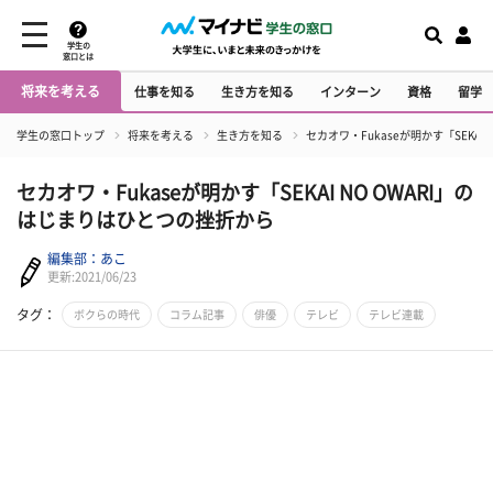
学生の
窓口とは
将来を考える
仕事を知る
生き方を知る
インターン
資格
留学
学生の窓口トップ
将来を考える
生き方を知る
セカオワ・Fukaseが明かす「SEKAI
セカオワ・Fukaseが明かす「SEKAI NO OWARI」の
はじまりはひとつの挫折から
編集部：あこ
更新:2021/06/23
タグ：
ボクらの時代
コラム記事
俳優
テレビ
テレビ連載