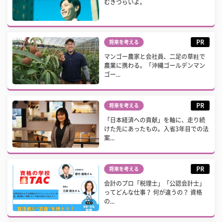
むきづらいよ。
PR
将来を考える
マンゴー農家と会社員、二足の草鞋で
農業に携わる。「沖縄ゴールデンマン
ゴー...
PR
将来を考える
「日本経済への貢献」を軸に、走り続
けた先にあったもの。入省3年目での法
案...
PR
将来を考える
会計のプロ「税理士」「公認会計士」
ってどんな仕事？ 何が違うの？ 資格
の...