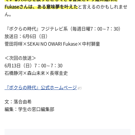
Fukaseさんは、ある意味夢を叶えた
と言えるのかもしれませ
ん。
『ボクらの時代』フジテレビ系（毎週日曜7：00～7：30）
放送日：6月6日（日）
菅田将暉×SEKAI NO OWARI Fukase×中村獅童
＜次回の放送＞
6月13日（日）7：00～7：30
石橋静河×森山未來×長塚圭史
『ボクらの時代』公式ホームページ
文：落合由希
編集：学生の窓口編集部