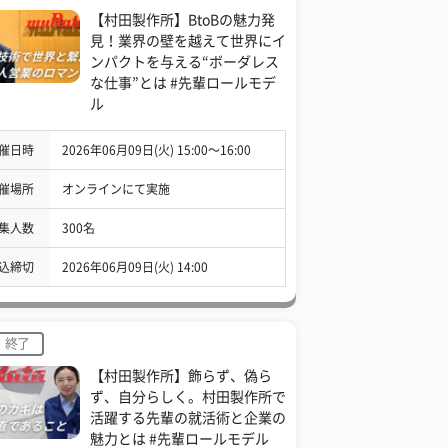
【村田製作所】BtoBの魅力発
見！業界の壁を越えて世界にイ
ンパクトを与える“ボーダレス
な仕事”とは #先輩ロールモデ
ル
催日時
2026年06月09日(火) 15:00〜16:00
催場所
オンラインにて実施
集人数
300名
込締切
2026年06月09日(火) 14:00
終了
【村田製作所】飾らず、偽ら
ず、自分らしく。村田製作所で
活躍する先輩の就活術と企業の
魅力とは #先輩ロールモデル