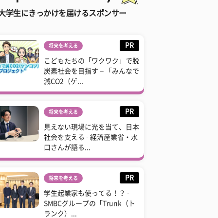
大学生にきっかけを届けるスポンサー
PR
将来を考える
こどもたちの「ワクワク」で脱
炭素社会を目指す – 「みんなで
減CO2（ゲ...
PR
将来を考える
見えない現場に光を当て、日本
社会を支える - 経済産業省・水
口さんが語る...
PR
将来を考える
学生起業家も使ってる！？ -
SMBCグループの「Trunk（ト
ランク）...