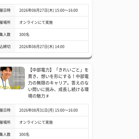
催日時
2026年08月27日(木) 15:00〜16:00
催場所
オンラインにて実施
集人数
300名
込締切
2026年08月27日(木) 14:00
【中部電力】「きれいごと」を
貫き、想いを形にする！中部電
力の無限のキャリア。答えのな
い問いに挑み、成長し続ける環
境の魅力 #
催日時
2026年08月31日(月) 15:00〜16:00
催場所
オンラインにて実施
集人数
300名