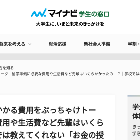
将来を考える
就活応援
新社会人準備
学割
方を知る
トーク！留学準備に必要な費用や生活費など先輩はいくらかかったの！？｜学校では
学
かかる費用をぶっちゃけトー
体
費用や生活費など先輩はいくら
き
では教えてくれない「お金の授
学