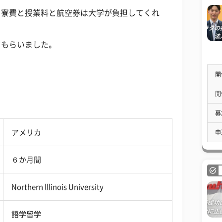
、寮費と授業料と航空券は大学が負担してくれ
てもらいました。
開
開
募
アメリカ
申
６か月間
Northern lllinois University
語学留学