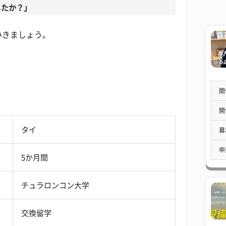
したか？」
いきましょう。
開
開
タイ
募
申
5か月間
チュラロンコン大学
交換留学