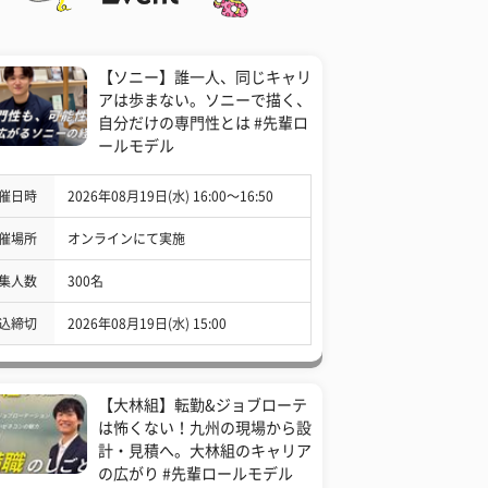
【ソニー】誰一人、同じキャリ
アは歩まない。ソニーで描く、
自分だけの専門性とは #先輩ロ
ールモデル
催日時
2026年08月19日(水) 16:00〜16:50
催場所
オンラインにて実施
集人数
300名
込締切
2026年08月19日(水) 15:00
【大林組】転勤&ジョブローテ
は怖くない！九州の現場から設
計・見積へ。大林組のキャリア
の広がり #先輩ロールモデル