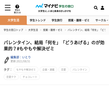
学生の
窓口とは
大学生活
学生トレンド
学生旅行
授業・履修・ゼミ
サークル・
学生の窓口トップ
大学生活
授業・履修・ゼミ
バレンタイン、結局「何を」「どうあ
バレンタイン、結局「何を」「どうあげる」のが効
果的？#もやもや解決ゼミ
編集部：いとり
更新:2021/08/31
タグ：
もやもや解決ゼミ
企画・連載
恋愛
バレンタイン
恋愛テク
チョコレート