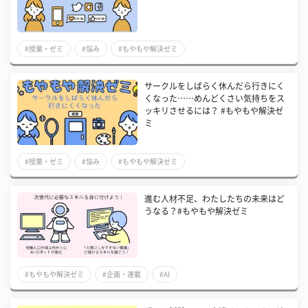
#授業・ゼミ
#悩み
#もやもや解決ゼミ
サークルをしばらく休んだら行きにく
くなった……めんどくさい気持ちをス
ッキリさせるには？ #もやもや解決ゼ
ミ
#授業・ゼミ
#悩み
#もやもや解決ゼミ
進む人材不足、わたしたちの未来はど
うなる？#もやもや解決ゼミ
#もやもや解決ゼミ
#企画・連載
#AI