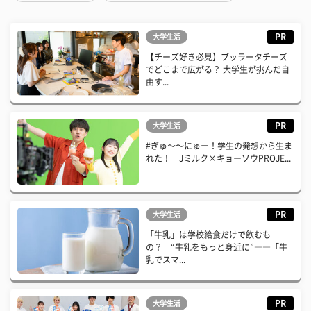
PR
大学生活
【チーズ好き必見】ブッラータチーズ
でどこまで広がる？ 大学生が挑んだ自
由す...
PR
大学生活
#ぎゅ〜〜にゅー！学生の発想から生ま
れた！ Jミルク×キョーソウPROJE...
PR
大学生活
「牛乳」は学校給食だけで飲むも
の？ “牛乳をもっと身近に”――「牛
乳でスマ...
PR
大学生活