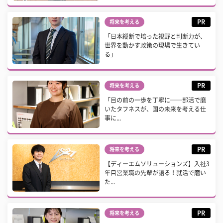
PR
将来を考える
「日本縦断で培った視野と判断力が、
世界を動かす政策の現場で生きてい
る」
PR
将来を考える
「目の前の一歩を丁寧に──部活で磨
いたタフネスが、国の未来を考える仕
事に...
PR
将来を考える
【ディーエムソリューションズ】入社3
年目営業職の先輩が語る！就活で磨い
た...
PR
将来を考える