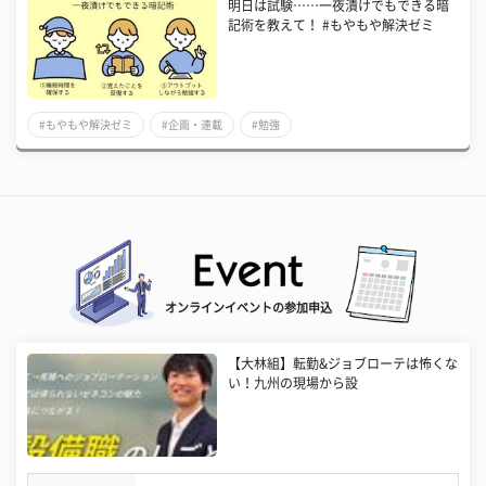
明日は試験……一夜漬けでもできる暗
記術を教えて！ #もやもや解決ゼミ
#もやもや解決ゼミ
#企画・連載
#勉強
オンラインイベントの参加申込
【大林組】転勤&ジョブローテは怖くな
い！九州の現場から設