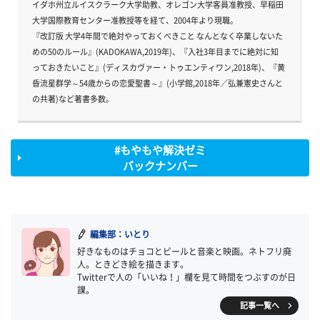
イダホ州立ルイスクラーク大学助教、オレゴン大学客員准教授、早稲田
大学国際教育センター准教授等を経て、2004年より現職。
『改訂版 大学4年間で絶対やっておくべきこと なんとなく卒業しないた
めの50のルール』(KADOKAWA,2019年)、『入社3年目までに絶対に知
っておきたいこと』(ディスカヴァー・トゥエンティワン,2018年)、『黄
昏流星群学～54歳からの恋愛聖書～』(小学館,2018年／弘兼憲史さんと
の共著)など著書多数。
#もやもや解決ゼミ
バックナンバー
編集部：いとり
好きなものはチョコとビールと音楽と映画。ネトフリ廃
人。ときどき絵を描きます。
Twitterで人の「いいね！」欄を見て時間をつぶすのが日
課。
記事一覧へ