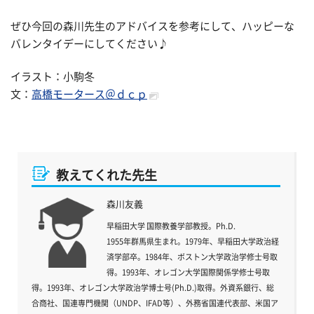
ぜひ今回の森川先生のアドバイスを参考にして、ハッピーな
バレンタイデーにしてください♪
イラスト：小駒冬
文：
高橋モータース＠ｄｃｐ
教えてくれた先生
森川友義
早稲田大学 国際教養学部教授。Ph.D.
1955年群馬県生まれ。1979年、早稲田大学政治経
済学部卒。1984年、ボストン大学政治学修士号取
得。1993年、オレゴン大学国際関係学修士号取
得。1993年、オレゴン大学政治学博士号(Ph.D.)取得。外資系銀行、総
合商社、国連専門機関（UNDP、IFAD等）、外務省国連代表部、米国ア