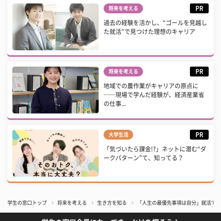
PR
将来を考える
過去の経験を活かし、“ゴールを見越し
た就活”で見つけた理想のキャリア
PR
将来を考える
地域での農作業がキャリアの原点に
──現場で学んだ経験が、経済産業省
の仕事...
PR
大学生活
「気づいたら課金!?」ネットに潜む“ダ
ークパターン”て、知ってる？
学生の窓口トップ
将来を考える
生き方を知る
「人生の最優先事項は自分」就活で仕事