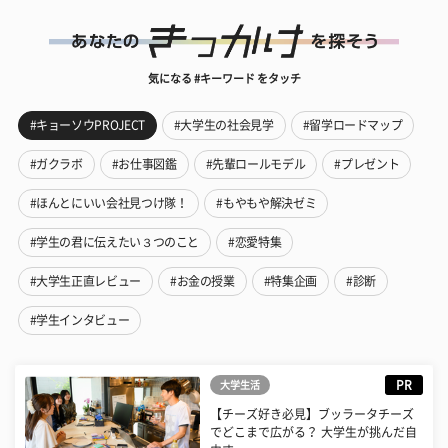
気になる #キーワード をタッチ
#キョーソウPROJECT
#大学生の社会見学
#留学ロードマップ
#ガクラボ
#お仕事図鑑
#先輩ロールモデル
#プレゼント
#ほんとにいい会社見つけ隊！
#もやもや解決ゼミ
#学生の君に伝えたい３つのこと
#恋愛特集
#大学生正直レビュー
#お金の授業
#特集企画
#診断
#学生インタビュー
PR
大学生活
【チーズ好き必見】ブッラータチーズ
でどこまで広がる？ 大学生が挑んだ自