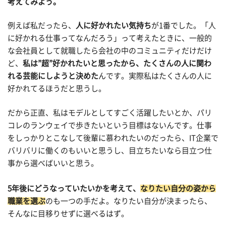
考えてみよう。
例えば私だったら、
人に好かれたい気持ち
が1番でした。「人
に好かれる仕事ってなんだろう」って考えたときに、一般的
な会社員として就職したら会社の中のコミュニティだけだけ
ど、
私は”超”好かれたいと思ったから、たくさんの人に関わ
れる芸能にしようと決めた
んです。実際私はたくさんの人に
好かれてるほうだと思うし。
だから正直、私はモデルとしてすごく活躍したいとか、パリ
コレのランウェイで歩きたいという目標はないんです。仕事
をしっかりとこなして後輩に慕われたいのだったら、IT企業で
バリバリに働くのもいいと思うし、目立ちたいなら目立つ仕
事から選べばいいと思う。
5年後にどうなっていたいかを考えて、
なりたい自分の姿から
職業を選ぶ
のも一つの手だよ。なりたい自分が決まったら、
そんなに目移りせずに選べるはず。