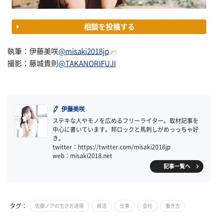
相談を投稿する
執筆：伊藤美咲
@misaki2018jp
撮影：藤城貴則
@TAKANORIFUJI
伊藤美咲
ステキな人やモノを広めるフリーライター。取材記事を
中心に書いています。邦ロックと馬刺しがめっっちゃ好
き。
twitter：https://twitter.com/misaki2018jp
web：misaki2018.net
記事一覧へ
タグ：
佐藤ノアの生き方道場
就活
仕事
会社
働き方