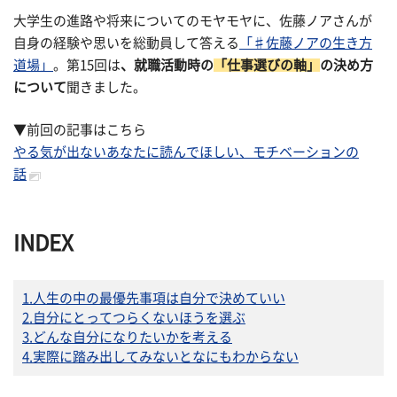
大学生の進路や将来についてのモヤモヤに、佐藤ノアさんが
自身の経験や思いを総動員して答える
「♯佐藤ノアの生き方
道場」
。第15回は
、
就職活動時の
「仕事選びの軸」
の決め方
について
聞きました。
▼前回の記事はこちら
やる気が出ないあなたに読んでほしい、モチベーションの
話
INDEX
1.人生の中の最優先事項は自分で決めていい
2.自分にとってつらくないほうを選ぶ
3.どんな自分になりたいかを考える
4.実際に踏み出してみないとなにもわからない