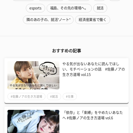
esports
福島、その先の環境へ。
就活
隣のあの子の、就活"ノート"
経済産業省で働く
おすすめの記事
やる気が出ないあなたに読んでほし
い、モチベーションの話 #佐藤ノアの
生き方道場 vol.15
#佐藤ノアの生き方道場
#就活
#仕事
「依存」と「束縛」をやめたいあなた
へ #佐藤ノアの生き方道場 vol.6