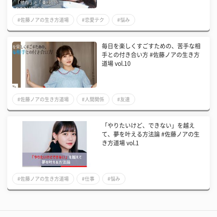
#佐藤ノアの生き方道場
#恋愛テク
#悩み
毎日を楽しくすごすための、苦手な相
手との付き合い方 #佐藤ノアの生き方
道場 vol.10
#佐藤ノアの生き方道場
#人間関係
#友達
「やりたいけど、できない」を越え
て、夢を叶える方法論 #佐藤ノアの生
き方道場 vol.1
#佐藤ノアの生き方道場
#仕事
#悩み