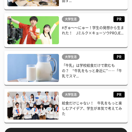
由す...
PR
大学生活
#ぎゅ〜〜にゅー！学生の発想から生ま
れた！ Jミルク×キョーソウPROJE...
PR
大学生活
「牛乳」は学校給食だけで飲むも
の？ “牛乳をもっと身近に”――「牛
乳でスマ...
PR
大学生活
給食だけじゃない！ 牛乳をもっと楽
しむアイデア、学生が本気で考えてみ
た