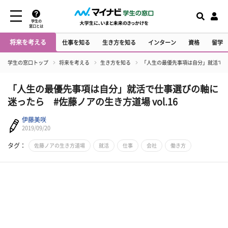
学生の
窓口とは
将来を考える
仕事を知る
生き方を知る
インターン
資格
留学
学生の窓口トップ
将来を考える
生き方を知る
「人生の最優先事項は自分」就活で仕事
「人生の最優先事項は自分」就活で仕事選びの軸に
迷ったら #佐藤ノアの生き方道場 vol.16
伊藤美咲
2019/09/20
タグ：
佐藤ノアの生き方道場
就活
仕事
会社
働き方