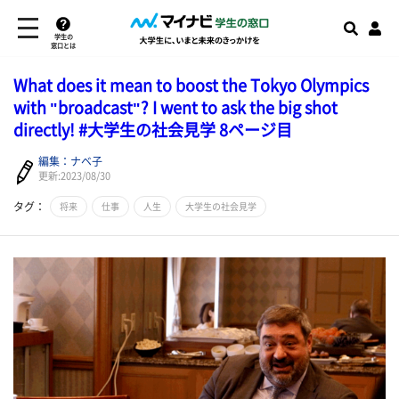
学生の
窓口とは
What does it mean to boost the Tokyo Olympics
with "broadcast"? I went to ask the big shot
directly! #大学生の社会見学 8ページ目
編集：ナベ子
更新:2023/08/30
タグ：
将来
仕事
人生
大学生の社会見学