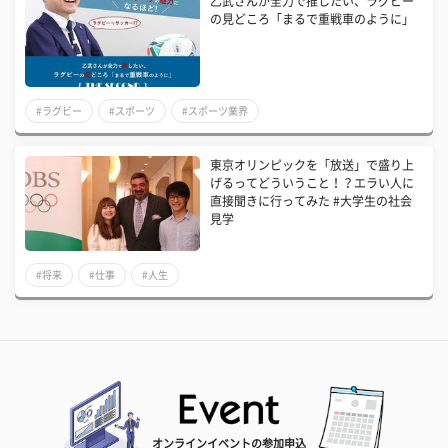
乙武さんが全力で推したい、ラグビー
の見どころ「まるで重戦車のように」
#ラグビー
#スポーツ
#スポーツ業界
東京オリンピックを「放送」で盛り上
げるってどういうこと！？エラい人に
直接聞きに行ってみた #大学生の社会
見学
#将来
#仕事
#人生
オンラインイベントの参加申込