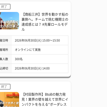
終了
【商船三井】世界を動かす船の
裏側へ。チームで挑む機関士の
達成感とは？ #先輩ロールモデ
ル
催日時
2026年06月30日(火) 15:00〜15:50
催場所
オンラインにて実施
集人数
300名
込締切
2026年06月30日(火) 14:00
終了
【村田製作所】BtoBの魅力発
見！業界の壁を越えて世界にイ
ンパクトを与える“ボーダレス