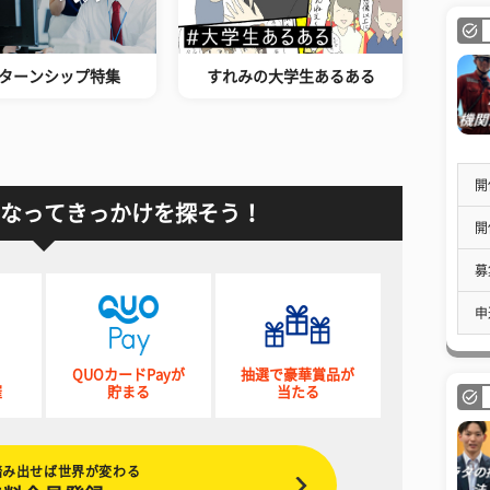
ターンシップ特集
すれみの大学生あるある
開
なってきっかけを探そう！
開
募
申
QUOカードPayが
抽選で豪華賞品が
催
貯まる
当たる
踏み出せば世界が変わる