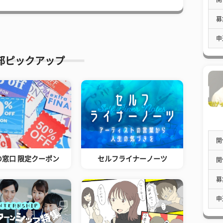
募
申
部ピックアップ
開
の窓口 限定クーポン
セルフライナーノーツ
開
募
申