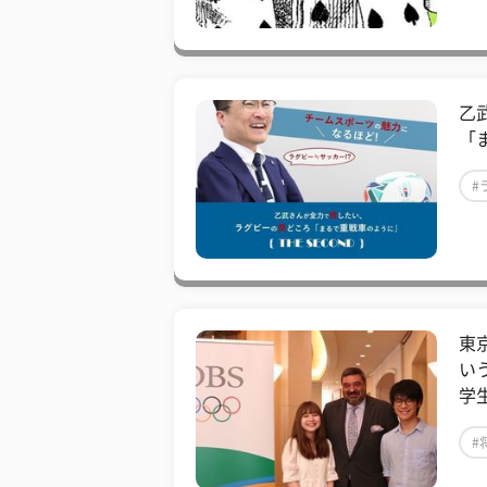
乙
「
#
東
い
学
#