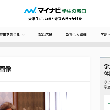
将来を考える
就活応援
新社会人準備
学割
学
画像
体
き
学