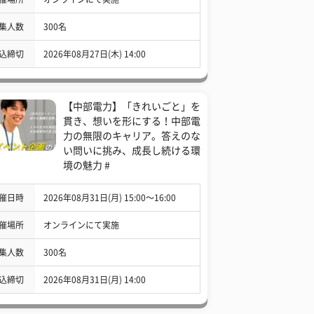
集人数
300名
込締切
2026年08月27日(木) 14:00
【中部電力】「きれいごと」を
貫き、想いを形にする！中部電
力の無限のキャリア。答えのな
い問いに挑み、成長し続ける環
境の魅力 #
催日時
2026年08月31日(月) 15:00〜16:00
催場所
オンラインにて実施
集人数
300名
込締切
2026年08月31日(月) 14:00