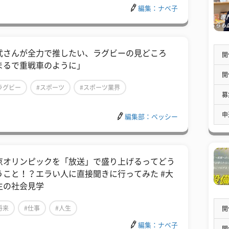
編集：ナベ子
武さんが全力で推したい、ラグビーの見どころ
開
まるで重戦車のように」
開
ラグビー
#スポーツ
#スポーツ業界
募
申
編集部：ベッシー
京オリンピックを「放送」で盛り上げるってどう
うこと！？エラい人に直接聞きに行ってみた #大
生の社会見学
将来
#仕事
#人生
開
編集：ナベ子
開