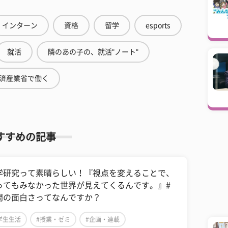
インターン
資格
留学
esports
就活
隣のあの子の、就活"ノート"
済産業省で働く
すすめの記事
学研究って素晴らしい！『視点を変えることで、
ってもみなかった世界が見えてくるんです。』#
問の面白さってなんですか？
学生生活
#授業・ゼミ
#企画・連載