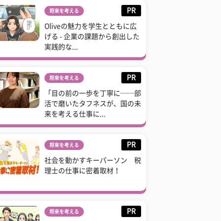
PR
将来を考える
Oliveの魅力を学生とともに広
げる - 企業の課題から創出した
実践的な...
PR
将来を考える
「目の前の一歩を丁寧に──部
活で磨いたタフネスが、国の未
来を考える仕事に...
PR
将来を考える
社会を動かすキーパーソン 税
理士の仕事に密着取材！
PR
将来を考える