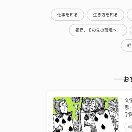
仕事を知る
生き方を知る
福島、その先の環境へ。
経
お
文
思
学
#