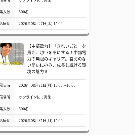
集人数
300名
込締切
2026年08月27日(木) 14:00
【中部電力】「きれいごと」を
貫き、想いを形にする！中部電
力の無限のキャリア。答えのな
い問いに挑み、成長し続ける環
境の魅力 #
催日時
2026年08月31日(月) 15:00〜16:00
催場所
オンラインにて実施
集人数
300名
込締切
2026年08月31日(月) 14:00