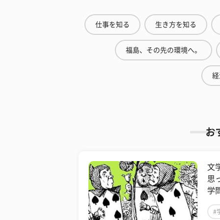
仕事を知る
生き方を知る
福島、その先の環境へ。
経
お
文
思
学
#