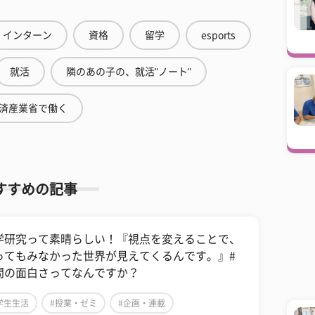
インターン
資格
留学
esports
就活
隣のあの子の、就活"ノート"
済産業省で働く
すすめの記事
学研究って素晴らしい！『視点を変えることで、
ってもみなかった世界が見えてくるんです。』#
問の面白さってなんですか？
学生生活
#授業・ゼミ
#企画・連載