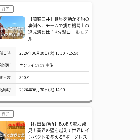
終了
【商船三井】世界を動かす船の
裏側へ。チームで挑む機関士の
達成感とは？ #先輩ロールモデ
ル
催日時
2026年06月30日(火) 15:00〜15:50
催場所
オンラインにて実施
集人数
300名
込締切
2026年06月30日(火) 14:00
終了
【村田製作所】BtoBの魅力発
見！業界の壁を越えて世界にイ
ンパクトを与える“ボーダレス