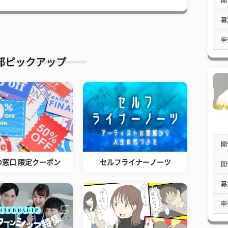
募
申
部ピックアップ
開
の窓口 限定クーポン
セルフライナーノーツ
開
募
申