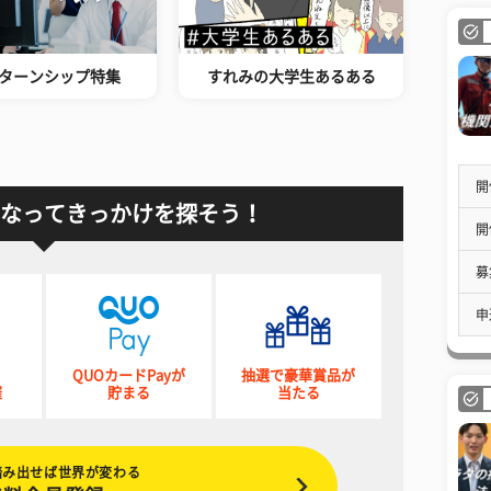
ターンシップ特集
すれみの大学生あるある
開
なってきっかけを探そう！
開
募
申
QUOカードPayが
抽選で豪華賞品が
催
貯まる
当たる
踏み出せば世界が変わる