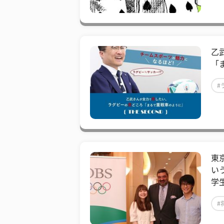
乙
「
#
東
い
学
#