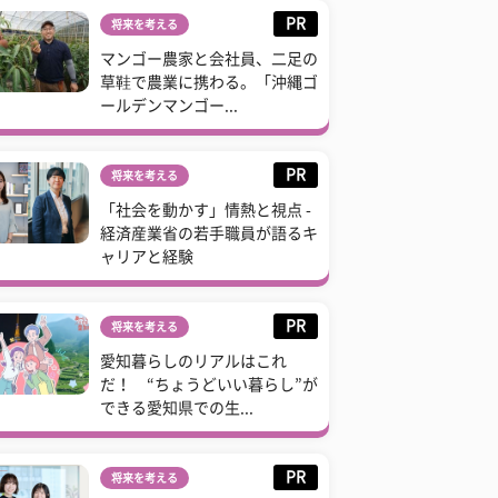
PR
将来を考える
マンゴー農家と会社員、二足の
草鞋で農業に携わる。「沖縄ゴ
ールデンマンゴー...
PR
将来を考える
「社会を動かす」情熱と視点 -
経済産業省の若手職員が語るキ
ャリアと経験
PR
将来を考える
愛知暮らしのリアルはこれ
だ！ “ちょうどいい暮らし”が
できる愛知県での生...
PR
将来を考える