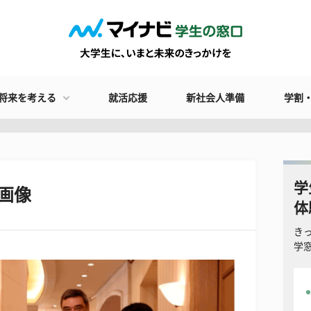
将来を考える
就活応援
新社会人準備
学割
学
画像
体
き
学