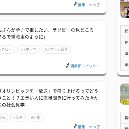
編集：ナベ子
武さんが全力で推したい、ラグビーの見どころ
開
まるで重戦車のように」
開
ラグビー
#スポーツ
#スポーツ業界
募
申
編集部：ベッシー
京オリンピックを「放送」で盛り上げるってどう
うこと！？エラい人に直接聞きに行ってみた #大
生の社会見学
将来
#仕事
#人生
開
編集：ナベ子
開