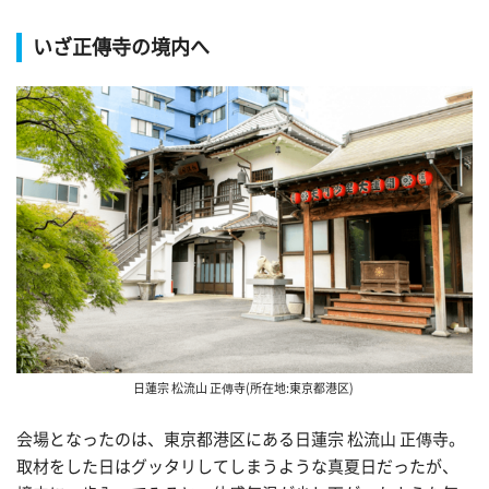
いざ正傳寺の境内へ
日蓮宗 松流山 正傳寺(所在地:東京都港区)
会場となったのは、東京都港区にある日蓮宗 松流山 正傳寺。
取材をした日はグッタリしてしまうような真夏日だったが、