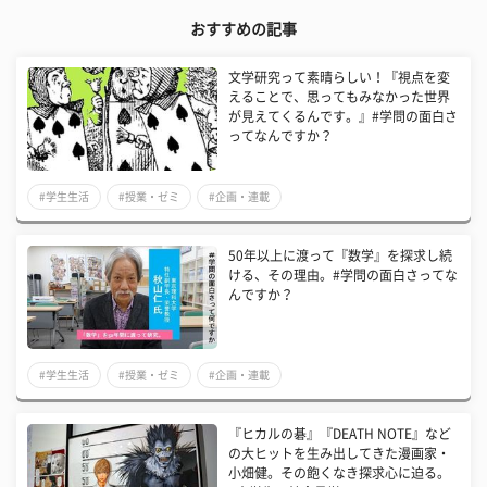
おすすめの記事
文学研究って素晴らしい！『視点を変
えることで、思ってもみなかった世界
が見えてくるんです。』#学問の面白さ
ってなんですか？
#学生生活
#授業・ゼミ
#企画・連載
50年以上に渡って『数学』を探求し続
ける、その理由。#学問の面白さってな
んですか？
#学生生活
#授業・ゼミ
#企画・連載
『ヒカルの碁』『DEATH NOTE』など
の大ヒットを生み出してきた漫画家・
小畑健。その飽くなき探求心に迫る。