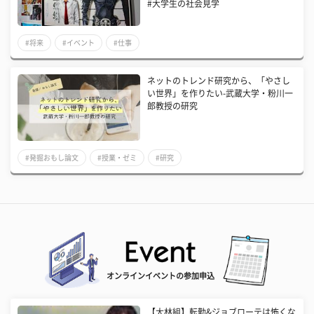
#大学生の社会見学
#将来
#イベント
#仕事
ネットのトレンド研究から、「やさし
い世界」を作りたい-武蔵大学・粉川一
郎教授の研究
#発掘おもし論文
#授業・ゼミ
#研究
オンラインイベントの参加申込
【大林組】転勤&ジョブローテは怖くな