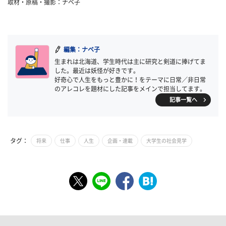
取材・原稿・撮影：ナベ子
編集：ナベ子
生まれは北海道、学生時代は主に研究と剣道に捧げてま
した。最近は妖怪が好きです。
好奇心で人生をもっと豊かに！をテーマに日常／非日常
のアレコレを題材にした記事をメインで担当してます。
記事一覧へ
タグ：
将来
仕事
人生
企画・連載
大学生の社会見学