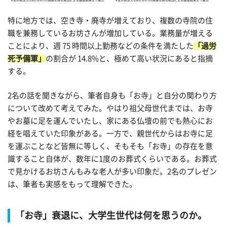
特に地方では、空き寺・廃寺が増えており、複数の寺院の住
職を兼務しているお坊さんが増加している。業務量が増える
ことにより、週 75 時間以上勤務などの条件を満たした
「過労
死予備軍」
の割合が 14.8%と、極めて高い状況にあると指摘
する。
2名の話を聞きながら、筆者自身も「お寺」と自分の関わり方
について改めて考えてみた。やはり祖父母世代までは、お寺
やお墓に足を運んでいたし、家にある仏壇の前でも熱心にお
経を唱えていた印象がある。一方で、親世代からはお寺に足
を運ぶことなど皆無に等しく、そもそも「お寺」の存在を意
識すること自体が、数年に1度のお葬式くらいである。お葬式
で見かけるお坊さんもみな老人が多い印象だ。2名のプレゼン
は、筆者も実感をもって理解できた。
「お寺」衰退に、大学生世代は何を思うのか。