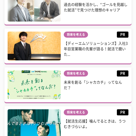
過去の経験を活かし、“ゴールを見越し
た就活”で見つけた理想のキャリア
PR
将来を考える
【ディーエムソリューションズ】入社3
年目営業職の先輩が語る！就活で磨い
た...
PR
将来を考える
未来を創る「シャカカチ」ってなん
だ？
PR
将来を考える
【就活生応援】噛んでるときは、うつ
むきづらいよ。