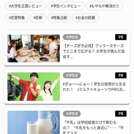
#大学生正直レビュー
#学生インタビュー
#もやもや解決ゼミ
#恋愛特集
#診断
#特集企画
#お金の授業
PR
大学生活
【チーズ好き必見】ブッラータチーズ
でどこまで広がる？ 大学生が挑んだ自
由す...
PR
大学生活
#ぎゅ〜〜にゅー！学生の発想から生ま
れた！ Jミルク×キョーソウPROJE...
PR
大学生活
「牛乳」は学校給食だけで飲むも
の？ “牛乳をもっと身近に”――「牛
乳でスマ...