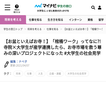
学生の
窓口とは
将来を考える
仕事を知る
生き方を知る
インターン
資格
留学
学生の窓口トップ
将来を考える
仕事を知る
【お盆といえばお寺！】「棺桶ワーク」
【お盆といえばお寺！】「棺桶ワーク」ってなに?!
寺院×大学生が産学連携したら、お寺市場を救う尊
みの深いプロジェクトになった #大学生の社会見学
編集：ナベ子
更新:2021/04/07
タグ：
将来
仕事
人生
企画・連載
大学生の社会見学