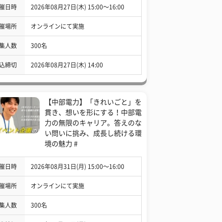
催日時
2026年08月27日(木) 15:00〜16:00
催場所
オンラインにて実施
集人数
300名
込締切
2026年08月27日(木) 14:00
【中部電力】「きれいごと」を
貫き、想いを形にする！中部電
力の無限のキャリア。答えのな
い問いに挑み、成長し続ける環
境の魅力 #
催日時
2026年08月31日(月) 15:00〜16:00
催場所
オンラインにて実施
集人数
300名