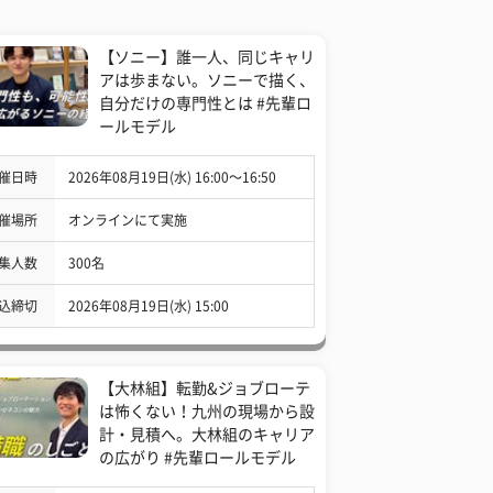
【ソニー】誰一人、同じキャリ
アは歩まない。ソニーで描く、
自分だけの専門性とは #先輩ロ
ールモデル
催日時
2026年08月19日(水) 16:00〜16:50
催場所
オンラインにて実施
集人数
300名
込締切
2026年08月19日(水) 15:00
【大林組】転勤&ジョブローテ
は怖くない！九州の現場から設
計・見積へ。大林組のキャリア
の広がり #先輩ロールモデル