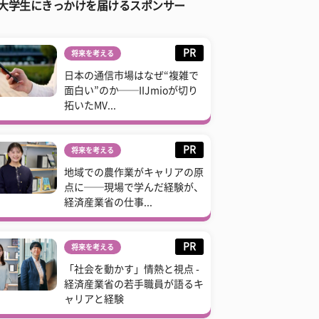
大学生にきっかけを届けるスポンサー
PR
将来を考える
日本の通信市場はなぜ“複雑で
面白い”のか──IIJmioが切り
拓いたMV...
PR
将来を考える
地域での農作業がキャリアの原
点に──現場で学んだ経験が、
経済産業省の仕事...
PR
将来を考える
「社会を動かす」情熱と視点 -
経済産業省の若手職員が語るキ
ャリアと経験