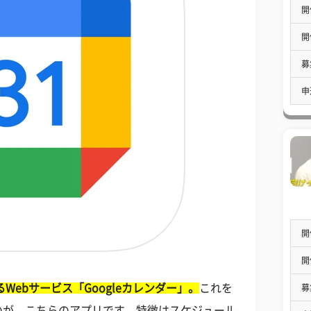
開
開
募
申
開
開
Webサービス「Googleカレンダー」。
これを
募
のが、こちらのアプリです。特徴はスケジュール