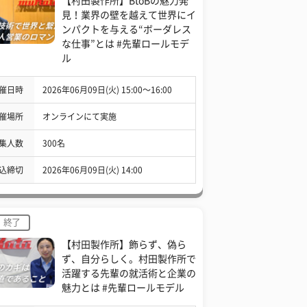
【村田製作所】BtoBの魅力発
見！業界の壁を越えて世界にイ
ンパクトを与える“ボーダレス
な仕事”とは #先輩ロールモデ
ル
催日時
2026年06月09日(火) 15:00〜16:00
催場所
オンラインにて実施
集人数
300名
込締切
2026年06月09日(火) 14:00
終了
【村田製作所】飾らず、偽ら
ず、自分らしく。村田製作所で
活躍する先輩の就活術と企業の
魅力とは #先輩ロールモデル