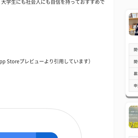
、大学生にも社会人にも自信を持っておすすめで
開
p Storeプレビューより引用しています）
開
募
申