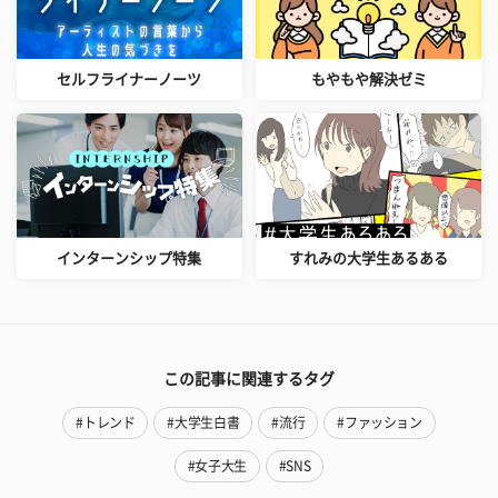
セルフライナーノーツ
もやもや解決ゼミ
インターンシップ特集
すれみの大学生あるある
この記事に関連するタグ
#トレンド
#大学生白書
#流行
#ファッション
#女子大生
#SNS