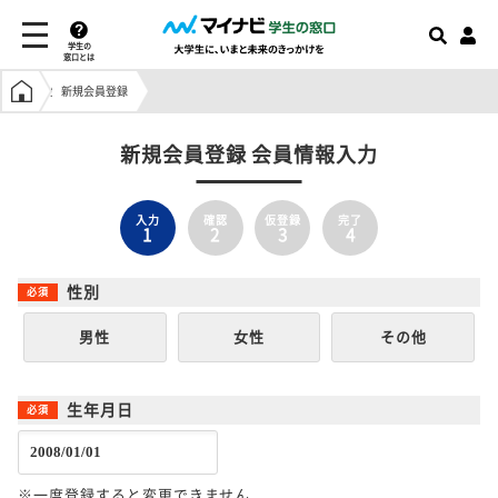
学生の
窓口とは
学生の窓口トップ
新規会員登録
新規会員登録 会員情報入力
入力
確認
仮登録
完了
1
2
3
4
性別
男性
女性
その他
生年月日
※一度登録すると変更できません