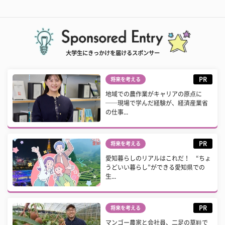
大学生にきっかけを届けるスポンサー
PR
将来を考える
地域での農作業がキャリアの原点に
──現場で学んだ経験が、経済産業省
の仕事...
PR
将来を考える
愛知暮らしのリアルはこれだ！ “ちょ
うどいい暮らし”ができる愛知県での
生...
PR
将来を考える
マンゴー農家と会社員、二足の草鞋で