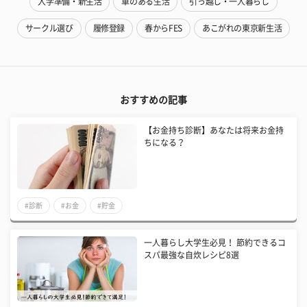
入学準備・新生活
車のある生活
引っ越し・一人暮らし
サークル選び
履修登録
春からFES
あこがれの東京新生活
おすすめの記事
【お金持ち診断】あなたは将来お金持
ちになる？
#診断
#お金
#貯金
一人暮らし大学生必見！ 節約できるコ
スパ最強な自炊レシピ8選