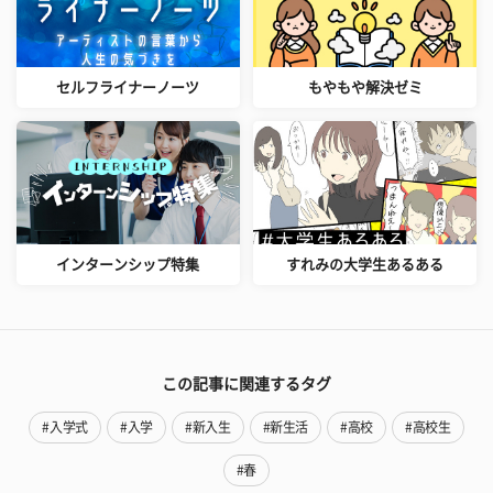
セルフライナーノーツ
もやもや解決ゼミ
インターンシップ特集
すれみの大学生あるある
この記事に関連するタグ
#入学式
#入学
#新入生
#新生活
#高校
#高校生
#春