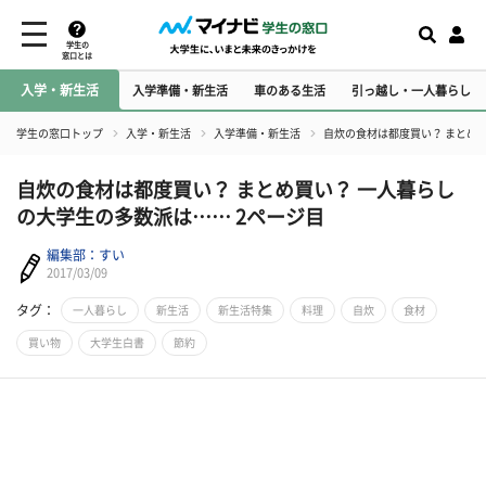
学生の
窓口とは
入学・新生活
入学準備・新生活
車のある生活
引っ越し・一人暮らし
学生の窓口トップ
入学・新生活
入学準備・新生活
自炊の食材は都度買い？ まとめ
自炊の食材は都度買い？ まとめ買い？ 一人暮らし
の大学生の多数派は…… 2ページ目
編集部：すい
2017/03/09
タグ：
一人暮らし
新生活
新生活特集
料理
自炊
食材
買い物
大学生白書
節約