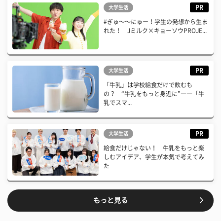
PR
大学生活
#ぎゅ〜〜にゅー！学生の発想から生ま
れた！ Jミルク×キョーソウPROJE...
PR
大学生活
「牛乳」は学校給食だけで飲むも
の？ “牛乳をもっと身近に”――「牛
乳でスマ...
PR
大学生活
給食だけじゃない！ 牛乳をもっと楽
しむアイデア、学生が本気で考えてみ
た
もっと見る