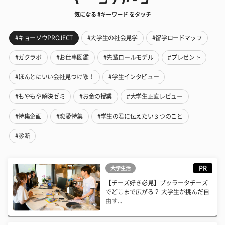
気になる #キーワード をタッチ
#キョーソウPROJECT
#大学生の社会見学
#留学ロードマップ
#ガクラボ
#お仕事図鑑
#先輩ロールモデル
#プレゼント
#ほんとにいい会社見つけ隊！
#学生インタビュー
#もやもや解決ゼミ
#お金の授業
#大学生正直レビュー
#特集企画
#恋愛特集
#学生の君に伝えたい３つのこと
#診断
PR
大学生活
【チーズ好き必見】ブッラータチーズ
でどこまで広がる？ 大学生が挑んだ自
由す...