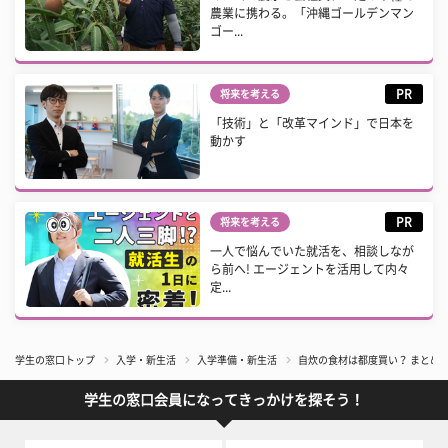
農業に携わる。「沖縄ゴールデンマン
ゴー...
PR
将来を考える
「技術」と「改革マインド」で日本を
動かす
PR
将来を考える
一人で悩んでいた就活を、相談しなが
ら前へ! エージェントを活用して内々
定...
学生の窓口トップ
入学・新生活
入学準備・新生活
自炊の食材は都度買い？ まとめ
学生の窓口会員になってきっかけを探そう！