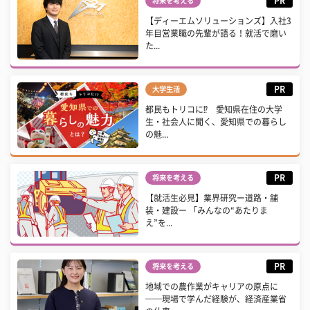
PR
将来を考える
【ディーエムソリューションズ】入社3
年目営業職の先輩が語る！就活で磨い
た...
PR
大学生活
都民もトリコに⁉ 愛知県在住の大学
生・社会人に聞く、愛知県での暮らし
の魅...
PR
将来を考える
【就活生必見】業界研究ー道路・舗
装・建設ー 「みんなの“あたりま
え”を...
PR
将来を考える
地域での農作業がキャリアの原点に
──現場で学んだ経験が、経済産業省