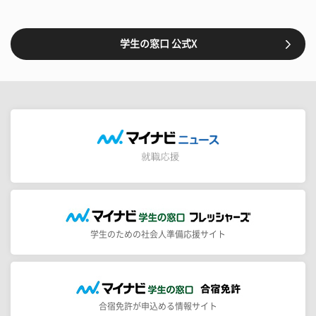
学生の窓口 公式X
学生のための社会人準備応援サイト
合宿免許が申込める情報サイト