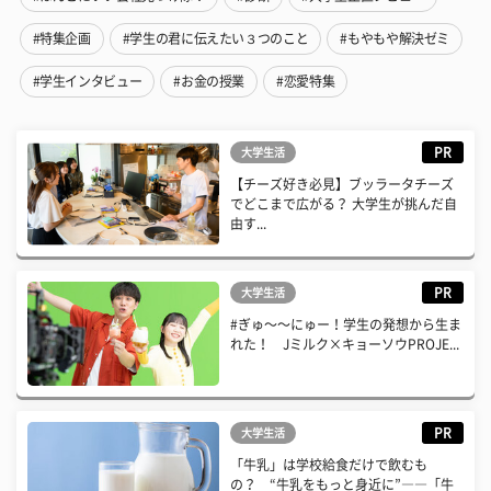
#特集企画
#学生の君に伝えたい３つのこと
#もやもや解決ゼミ
#学生インタビュー
#お金の授業
#恋愛特集
PR
大学生活
【チーズ好き必見】ブッラータチーズ
でどこまで広がる？ 大学生が挑んだ自
由す...
PR
大学生活
#ぎゅ〜〜にゅー！学生の発想から生ま
れた！ Jミルク×キョーソウPROJE...
PR
大学生活
「牛乳」は学校給食だけで飲むも
の？ “牛乳をもっと身近に”――「牛