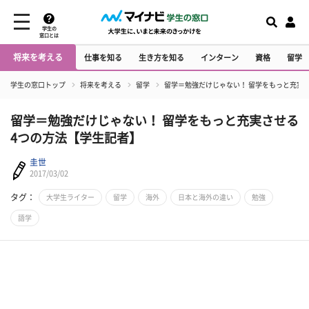
学生の
窓口とは
将来を考える
仕事を知る
生き方を知る
インターン
資格
留学
学生の窓口トップ
将来を考える
留学
留学＝勉強だけじゃない！ 留学をもっと充実
留学＝勉強だけじゃない！ 留学をもっと充実させる
4つの方法【学生記者】
圭世
2017/03/02
タグ：
大学生ライター
留学
海外
日本と海外の違い
勉強
語学