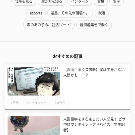
仕事を知る
生き方を知る
インターン
資格
留学
esports
福島、その先の環境へ。
就活
隣のあの子の、就活"ノート"
経済産業省で働く
おすすめの記事
【真面目系クズ診断】実は中身がない
人間かも……？
#診断
#キャラクター
#大学生
米国留学をする＆したい人必見！ ビザ
申請ワンポイントアドバイス【学生記
者】