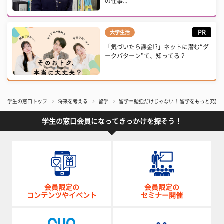
の仕事...
PR
大学生活
「気づいたら課金!?」ネットに潜む“ダ
ークパターン”て、知ってる？
学生の窓口トップ
将来を考える
留学
留学＝勉強だけじゃない！ 留学をもっと充実
学生の窓口会員になってきっかけを探そう！
会員限定の
会員限定の
コンテンツやイベント
セミナー開催