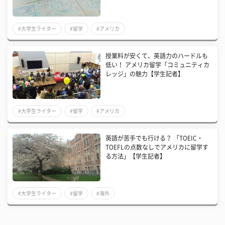
#大学生ライター
#留学
#アメリカ
授業料が安くて、英語力のハードルも
低い！ アメリカ留学「コミュニティカ
レッジ」の魅力【学生記者】
#大学生ライター
#留学
#アメリカ
英語が苦手でも行ける？ 「TOEIC・
TOEFLの点数なしでアメリカに留学す
る方法」【学生記者】
#大学生ライター
#留学
#海外