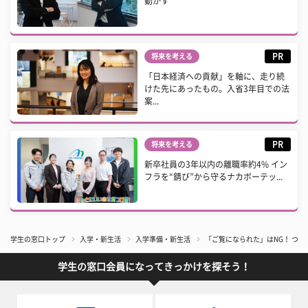
動かす
PR
将来を考える
「日本経済への貢献」を軸に、走り続
けた先にあったもの。入省3年目での法
案...
PR
将来を考える
新卒社員の3年以内の離職率約4% イン
フラを“錆び”から守るナカボーテッ...
学生の窓口トップ
入学・新生活
入学準備・新生活
「ご覧になられた」はNG！ つ
学生の窓口会員になってきっかけを探そう！