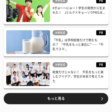
PR
大学生活
#ぎゅ〜〜にゅー！学生の発想から生ま
れた！ Jミルク×キョーソウPROJE...
PR
大学生活
「牛乳」は学校給食だけで飲むも
の？ “牛乳をもっと身近に”――「牛
乳でスマ...
PR
大学生活
給食だけじゃない！ 牛乳をもっと楽
しむアイデア、学生が本気で考えてみ
た
もっと見る