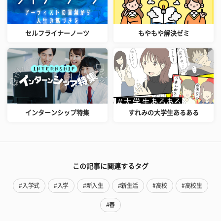
セルフライナーノーツ
もやもや解決ゼミ
インターンシップ特集
すれみの大学生あるある
この記事に関連するタグ
#入学式
#入学
#新入生
#新生活
#高校
#高校生
#春