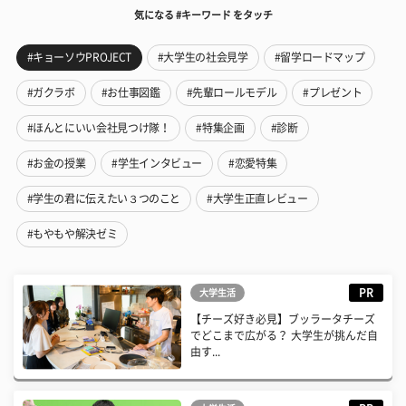
気になる #キーワード をタッチ
#キョーソウPROJECT
#大学生の社会見学
#留学ロードマップ
#ガクラボ
#お仕事図鑑
#先輩ロールモデル
#プレゼント
#ほんとにいい会社見つけ隊！
#特集企画
#診断
#お金の授業
#学生インタビュー
#恋愛特集
#学生の君に伝えたい３つのこと
#大学生正直レビュー
#もやもや解決ゼミ
PR
大学生活
【チーズ好き必見】ブッラータチーズ
でどこまで広がる？ 大学生が挑んだ自
由す...