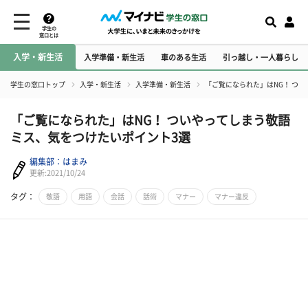
学生の
窓口とは
入学・新生活
入学準備・新生活
車のある生活
引っ越し・一人暮らし
学生の窓口トップ
入学・新生活
入学準備・新生活
「ご覧になられた」はNG！ つ
「ご覧になられた」はNG！ ついやってしまう敬語
ミス、気をつけたいポイント3選
編集部：はまみ
更新:2021/10/24
タグ：
敬語
用語
会話
話術
マナー
マナー違反