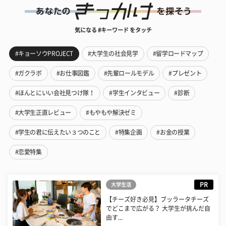
気になる #キーワード をタッチ
#キョーソウPROJECT
#大学生の社会見学
#留学ロードマップ
#ガクラボ
#お仕事図鑑
#先輩ロールモデル
#プレゼント
#ほんとにいい会社見つけ隊！
#学生インタビュー
#診断
#大学生正直レビュー
#もやもや解決ゼミ
#学生の君に伝えたい３つのこと
#特集企画
#お金の授業
#恋愛特集
PR
大学生活
【チーズ好き必見】ブッラータチーズ
でどこまで広がる？ 大学生が挑んだ自
由す...