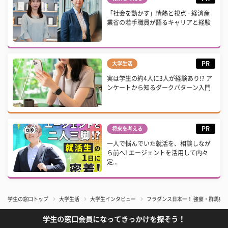
「社会を動かす」情熱と視点 - 経済産
業省の若手職員が語るキャリアと経験
PR
大学生活
実は学生の約4人に3人が経験あり!? ア
ンケートから知るダークパターン入門
PR
将来を考える
一人で悩んでいた就活を、相談しなが
ら前へ! エージェントを活用して内々
定...
学生の窓口トップ
大学生活
大学生インタビュー
フラダンス日本一！ 強豪・群馬県
学生の窓口会員になってきっかけを探そう！