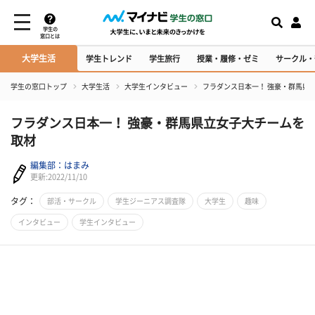
学生の
窓口とは
大学生活
学生トレンド
学生旅行
授業・履修・ゼミ
サークル・
学生の窓口トップ
大学生活
大学生インタビュー
フラダンス日本一！ 強豪・群馬県
フラダンス日本一！ 強豪・群馬県立女子大チームを
取材
編集部：はまみ
更新:2022/11/10
タグ：
部活・サークル
学生ジーニアス調査隊
大学生
趣味
インタビュー
学生インタビュー