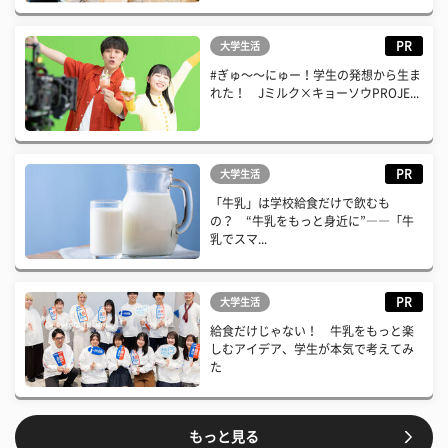
PR
大学生活
#ぎゅ〜〜にゅー！学生の発想から生ま
れた！ Jミルク×キョーソウPROJE...
PR
大学生活
「牛乳」は学校給食だけで飲むも
の？ “牛乳をもっと身近に”――「牛
乳でスマ...
PR
大学生活
給食だけじゃない！ 牛乳をもっと楽
しむアイデア、学生が本気で考えてみ
た
もっと見る