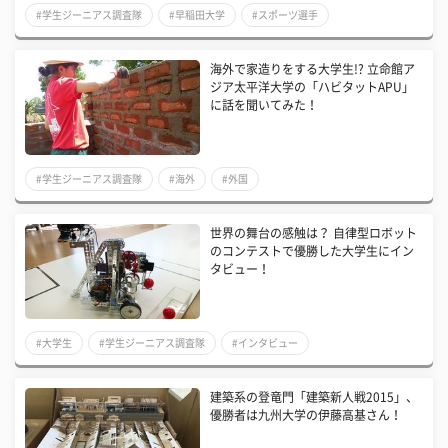
#学生ジーニアス調査隊
#早稲田大学
#スポーツ選手
海外で家造りをする大学生!? 立命館ア
ジア太平洋大学の「ハビタットAPU」
に話を聞いてみた！
#学生ジーニアス調査隊
#海外
#外国
世界の舞台の感触は？ 自律型ロボット
のコンテストで優勝した大学生にイン
タビュー！
#大学生
#学生ジーニアス調査隊
#インタビュー
建築系の登竜門「建築新人戦2015」、
優勝者は九州大学の伊藤高基さん！