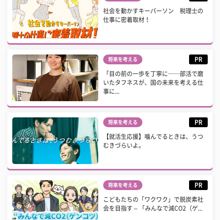
社会を動かすキーパーソン 税理士の
仕事に密着取材！
PR
将来を考える
「目の前の一歩を丁寧に──部活で磨
いたタフネスが、国の未来を考える仕
事に...
PR
将来を考える
【就活生応援】噛んでるときは、うつ
むきづらいよ。
PR
将来を考える
こどもたちの「ワクワク」で脱炭素社
会を目指す – 「みんなで減CO2（ゲ...