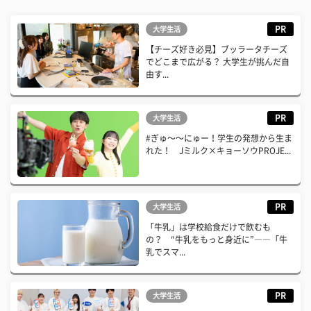
PR
大学生活
【チーズ好き必見】ブッラータチーズ
でどこまで広がる？ 大学生が挑んだ自
由す...
PR
大学生活
#ぎゅ〜〜にゅー！学生の発想から生ま
れた！ Jミルク×キョーソウPROJE...
PR
大学生活
「牛乳」は学校給食だけで飲むも
の？ “牛乳をもっと身近に”――「牛
乳でスマ...
PR
大学生活