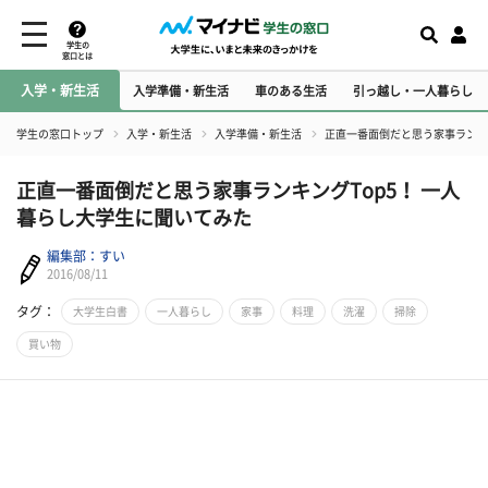
学生の
窓口とは
入学・新生活
入学準備・新生活
車のある生活
引っ越し・一人暮らし
学生の窓口トップ
入学・新生活
入学準備・新生活
正直一番面倒だと思う家事ランキン
正直一番面倒だと思う家事ランキングTop5！ 一人
暮らし大学生に聞いてみた
編集部：すい
2016/08/11
タグ：
大学生白書
一人暮らし
家事
料理
洗濯
掃除
買い物