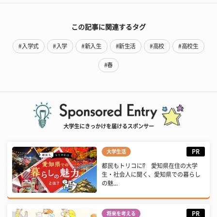
この記事に関連するタグ
#入学式
#入学
#新入生
#新生活
#高校
#高校生
#春
大学生にきっかけを届けるスポンサー
PR
大学生活
都民もトリコに⁉ 愛知県在住の大学
生・社会人に聞く、愛知県での暮らし
の魅...
PR
将来を考える