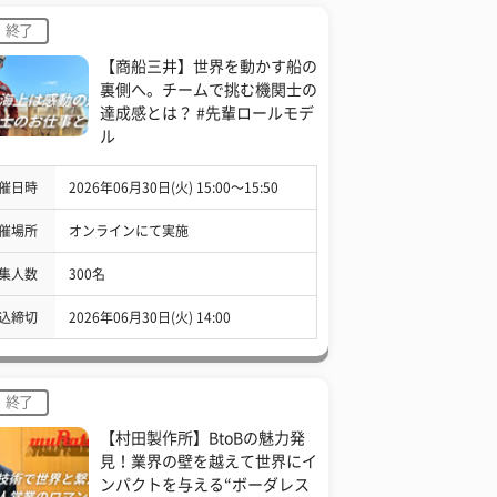
終了
【商船三井】世界を動かす船の
裏側へ。チームで挑む機関士の
達成感とは？ #先輩ロールモデ
ル
催日時
2026年06月30日(火) 15:00〜15:50
催場所
オンラインにて実施
集人数
300名
込締切
2026年06月30日(火) 14:00
終了
【村田製作所】BtoBの魅力発
見！業界の壁を越えて世界にイ
ンパクトを与える“ボーダレス