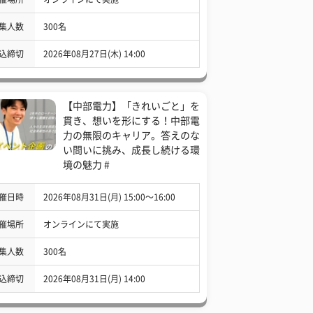
集人数
300名
込締切
2026年08月27日(木) 14:00
【中部電力】「きれいごと」を
貫き、想いを形にする！中部電
力の無限のキャリア。答えのな
い問いに挑み、成長し続ける環
境の魅力 #
催日時
2026年08月31日(月) 15:00〜16:00
催場所
オンラインにて実施
集人数
300名
込締切
2026年08月31日(月) 14:00