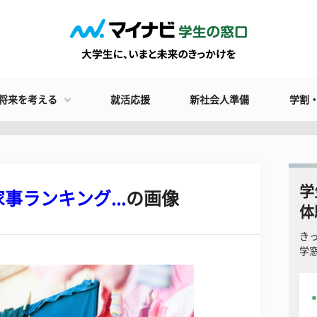
将来を考える
就活応援
新社会人準備
学割
学
ランキング...
の画像
体
き
学