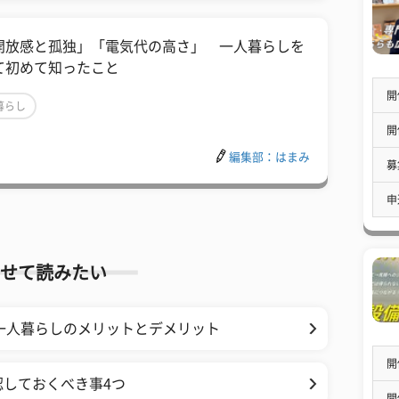
開放感と孤独」「電気代の高さ」 一人暮らしを
て初めて知ったこと
開
暮らし
開
編集部：はまみ
募
申
せて読みたい
一人暮らしのメリットとデメリット
開
しておくべき事4つ
開