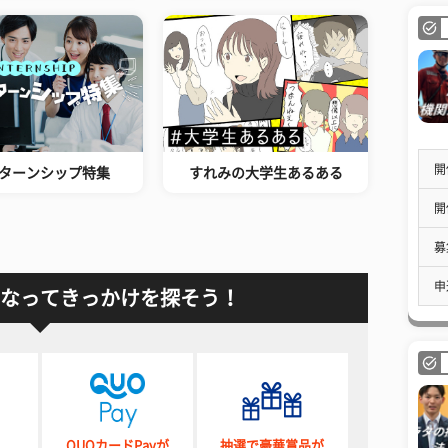
開
ターンシップ特集
すれみの大学生あるある
開
募
申
なってきっかけを探そう！
QUOカードPayが
抽選で豪華賞品が