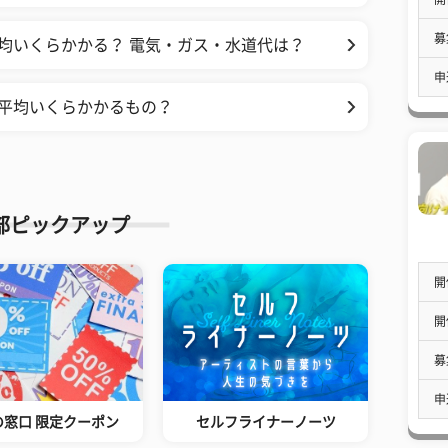
募
均いくらかかる？ 電気・ガス・水道代は？
申
平均いくらかかるもの？
部ピックアップ
開
開
募
申
の窓口 限定クーポン
セルフライナーノーツ