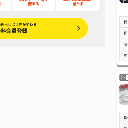
催
貯まる
当たる
開
踏み出せば世界が変わる
無料会員登録
開
募
申
開