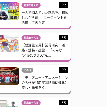
PR
将来を考える
一人で悩んでいた就活を、相談
しながら前へ! エージェントを
活用して内々定...
PR
将来を考える
【就活生必見】業界研究ー道
路・舗装・建設ー 「みんな
の“あたりまえ”を...
PR
その他
【ディズニー・アニメーション
の名作が“超”実写映画に進化】
癒しと元気をく...
PR
将来を考える