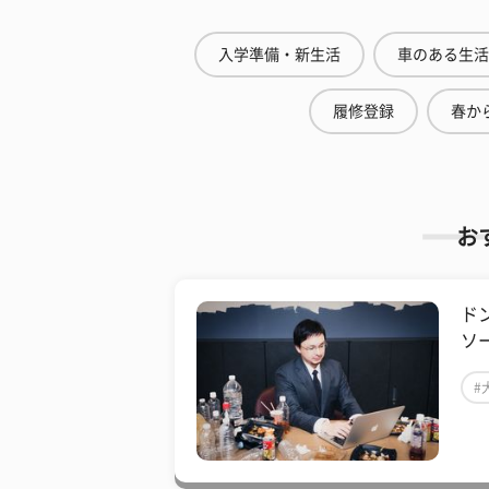
入学準備・新生活
車のある生活
履修登録
春から
お
ド
ソ
#