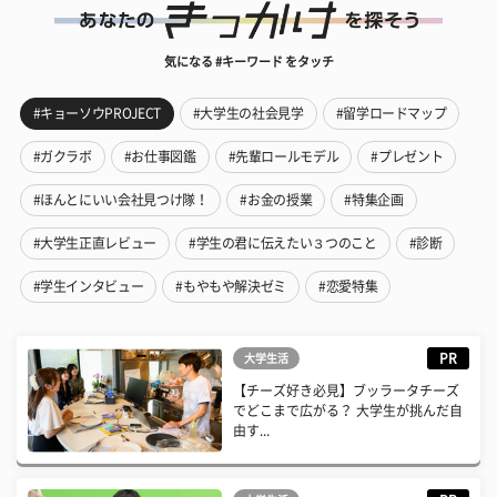
気になる #キーワード をタッチ
#キョーソウPROJECT
#大学生の社会見学
#留学ロードマップ
#ガクラボ
#お仕事図鑑
#先輩ロールモデル
#プレゼント
#ほんとにいい会社見つけ隊！
#お金の授業
#特集企画
#大学生正直レビュー
#学生の君に伝えたい３つのこと
#診断
#学生インタビュー
#もやもや解決ゼミ
#恋愛特集
PR
大学生活
【チーズ好き必見】ブッラータチーズ
でどこまで広がる？ 大学生が挑んだ自
由す...