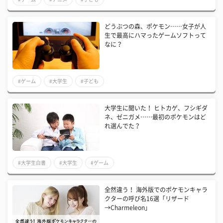
どうぶつの森、ポケモン……女子が人
生で最高にハマったゲームソフトって
なに？
#ゲーム
#大学生
#子ども
大学生に聞いた！ ヒトカゲ、フシギダ
ネ、ゼニガメ……最初のポケモンはど
れ選んでた？
#大学生白書
#大学生
#ゲーム
全然違う！ 海外版でのポケモンキャラ
クターの呼び名16選「リザード
→Charmeleon」