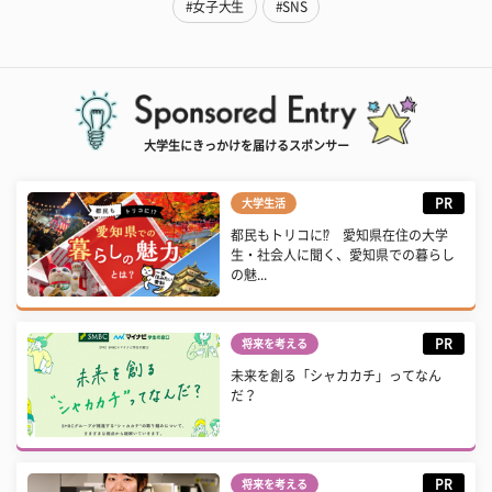
#女子大生
#SNS
大学生にきっかけを届けるスポンサー
PR
大学生活
都民もトリコに⁉ 愛知県在住の大学
生・社会人に聞く、愛知県での暮らし
の魅...
PR
将来を考える
未来を創る「シャカカチ」ってなん
だ？
PR
将来を考える