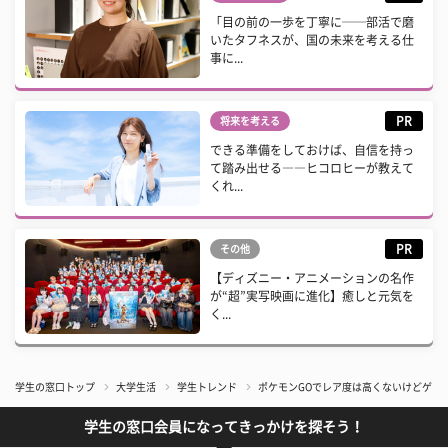
「目の前の一歩を丁寧に──部活で磨
いたタフネスが、国の未来を考える仕
事に...
PR
将来を考える
できる準備をしておけば、自信を持っ
て踏み出せる――ヒコロヒーが教えて
くれ...
PR
その他
【ディズニー・アニメーションの名作
が“超”実写映画に進化】癒しと元気を
く...
学生の窓口トップ
大学生活
学生トレンド
ポケモンGOでレア度は高くないけどゲッ
学生の窓口会員になってきっかけを探そう！