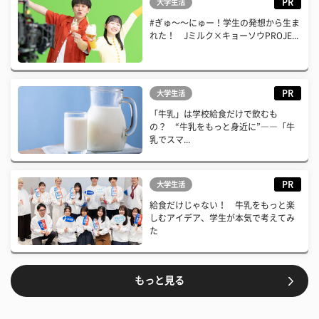
PR
大学生活
#ぎゅ〜〜にゅー！学生の発想から生ま
れた！ Jミルク×キョーソウPROJE...
PR
大学生活
「牛乳」は学校給食だけで飲むも
の？ “牛乳をもっと身近に”――「牛
乳でスマ...
PR
大学生活
給食だけじゃない！ 牛乳をもっと楽
しむアイデア、学生が本気で考えてみ
た
もっと見る