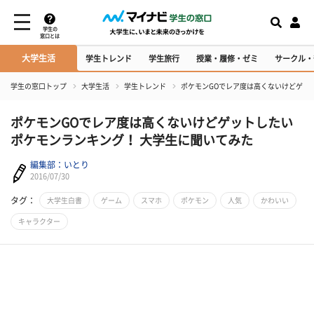
学生の
窓口とは
大学生活
学生トレンド
学生旅行
授業・履修・ゼミ
サークル・
学生の窓口トップ
大学生活
学生トレンド
ポケモンGOでレア度は高くないけどゲッ
ポケモンGOでレア度は高くないけどゲットしたい
ポケモンランキング！ 大学生に聞いてみた
編集部：いとり
2016/07/30
タグ：
大学生白書
ゲーム
スマホ
ポケモン
人気
かわいい
キャラクター