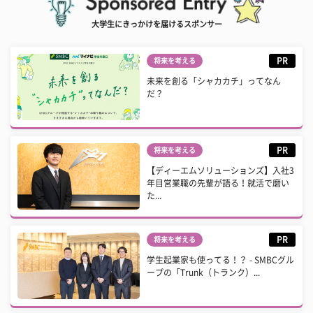
大学生にきっかけを届けるスポンサー
PR
将来を考える
未来を創る「シャカカチ」ってなん
だ？
PR
将来を考える
【ディーエムソリューションズ】入社3
年目営業職の先輩が語る！就活で磨い
た...
PR
将来を考える
学生起業家も使ってる！？ - SMBCグル
ープの「Trunk（トランク）...