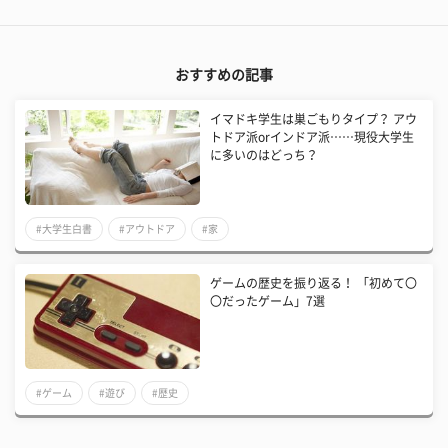
おすすめの記事
イマドキ学生は巣ごもりタイプ？ アウ
トドア派orインドア派……現役大学生
に多いのはどっち？
#大学生白書
#アウトドア
#家
ゲームの歴史を振り返る！ 「初めて〇
〇だったゲーム」7選
#ゲーム
#遊び
#歴史