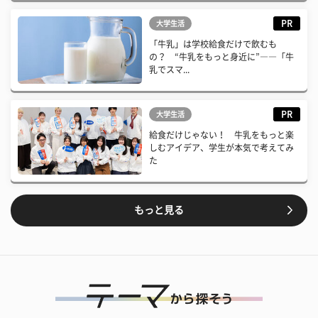
PR
大学生活
「牛乳」は学校給食だけで飲むも
の？ “牛乳をもっと身近に”――「牛
乳でスマ...
PR
大学生活
給食だけじゃない！ 牛乳をもっと楽
しむアイデア、学生が本気で考えてみ
た
もっと見る