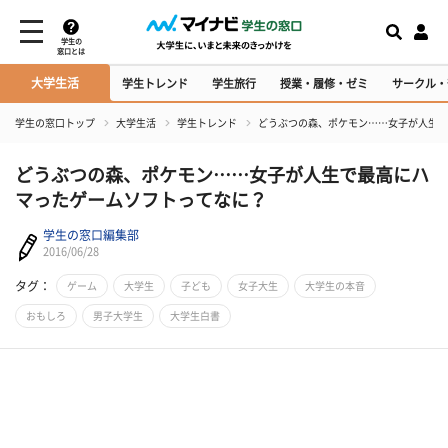
学生の
窓口とは
大学生活
学生トレンド
学生旅行
授業・履修・ゼミ
サークル・
学生の窓口トップ
大学生活
学生トレンド
どうぶつの森、ポケモン……女子が人生で
どうぶつの森、ポケモン……女子が人生で最高にハ
マったゲームソフトってなに？
学生の窓口編集部
2016/06/28
タグ：
ゲーム
大学生
子ども
女子大生
大学生の本音
おもしろ
男子大学生
大学生白書