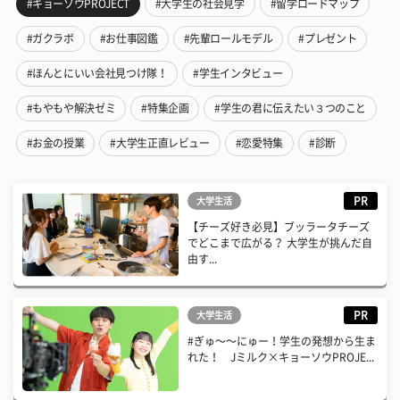
#キョーソウPROJECT
#大学生の社会見学
#留学ロードマップ
#ガクラボ
#お仕事図鑑
#先輩ロールモデル
#プレゼント
#ほんとにいい会社見つけ隊！
#学生インタビュー
#もやもや解決ゼミ
#特集企画
#学生の君に伝えたい３つのこと
#お金の授業
#大学生正直レビュー
#恋愛特集
#診断
PR
大学生活
【チーズ好き必見】ブッラータチーズ
でどこまで広がる？ 大学生が挑んだ自
由す...
PR
大学生活
#ぎゅ〜〜にゅー！学生の発想から生ま
れた！ Jミルク×キョーソウPROJE...