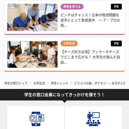
PR
将来を考える
ピンチはチャンス！日本の物流問題を
逆手にとって急成長中 ー ア・プロの
挑...
PR
大学生活
【チーズ好き必見】ブッラータチーズ
でどこまで広がる？ 大学生が挑んだ自
由...
学生の窓口トップ
大学生活
学生トレンド
どうぶつの森、ポケモン……女子が人生で
学生の窓口会員になってきっかけを探そう！