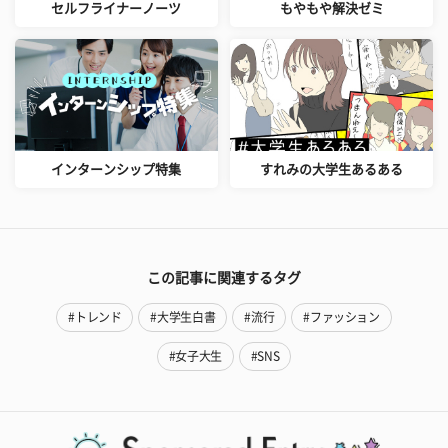
セルフライナーノーツ
もやもや解決ゼミ
インターンシップ特集
すれみの大学生あるある
この記事に関連するタグ
#トレンド
#大学生白書
#流行
#ファッション
#女子大生
#SNS