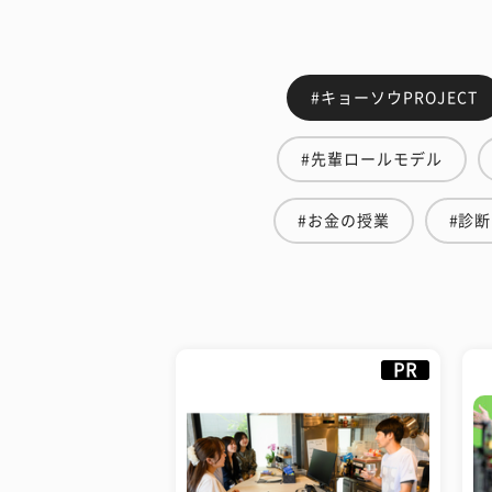
#キョーソウPROJECT
#先輩ロールモデル
#お金の授業
#診断
PR