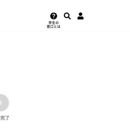
学生の
窓口とは
4
録完了