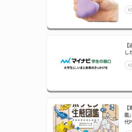
#
【過
し
#
【
鑑
代P