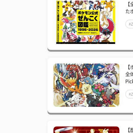
【全
た
#
【
全
Pic
#
【