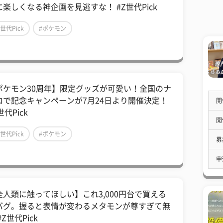
に楽しくなる神企画を見逃すな！ #Z世代Pick
Z世代Pick
#ポケモン
ポケモン30周年】限定グッズが可愛い！全国のナ
コで記念キャンペーンが7月24日より開催決定！
開
世代Pick
開
Z世代Pick
#ポケモン
募
申
全人類に触ってほしい】これ3,000円台で買える
バグ。握ると表情が変わるメタモンが尊すぎて無
#Z世代Pick