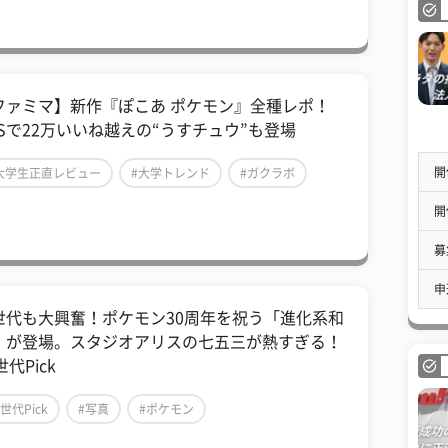
ファミマ】新作『ぽこあ ポケモン』全種レポ！
NSで22万いいね越えの“うすチュウ”も登場
開
大学生正直レビュー
#大学トレンド
#ガクラボ
開
募
申
世代も大興奮！ポケモン30周年を祝う「進化系和
」が登場。スタジオアリスの七五三が熱すぎる！
世代Pick
Z世代Pick
#写真
#ポケモン