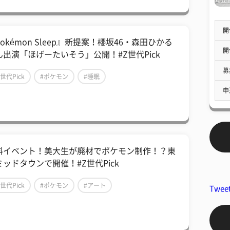
開
okémon Sleep』新提案！櫻坂46・森田ひかる
開
ん出演「ほげーたいそう」公開！#Z世代Pick
募
Z世代Pick
#ポケモン
#睡眠
申
料イベント！美大生が廃材でポケモン制作！？東
ミッドタウンで開催！#Z世代Pick
Z世代Pick
#ポケモン
#アート
Twee