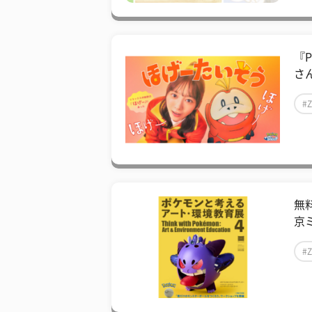
『P
さ
#
無
京
#