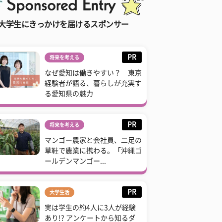
大学生にきっかけを届けるスポンサー
PR
将来を考える
なぜ愛知は働きやすい？ 東京
経験者が語る、暮らしが充実す
る愛知県の魅力
PR
将来を考える
マンゴー農家と会社員、二足の
草鞋で農業に携わる。「沖縄ゴ
ールデンマンゴー...
PR
大学生活
実は学生の約4人に3人が経験
あり!? アンケートから知るダ