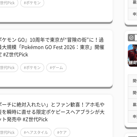
募
Z世代Pick
#ポケモン
申
ポケモン GO』10周年で東京が“冒険の街”に！過
大規模「Pokémon GO Fest 2026：東京」開催
 #Z世代Pick
Z世代Pick
#ポケモン
#ゲーム
開
開
ポーチに絶対入れたい」とファン歓喜！アホ毛や
募
髪を瞬時に直せる限定ポケピースヘアブラシが大
申
ト発売中 #Z世代Pick
Z世代Pick
#ヘアスタイル
#ケア