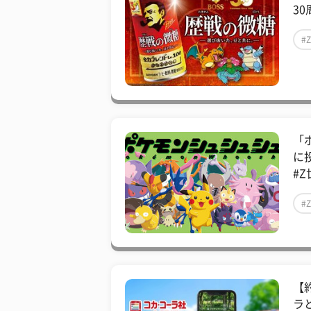
30
#
「
に
#Z
#
【
ラ