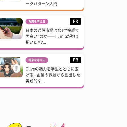
ークパターン入門
PR
将来を考える
日本の通信市場はなぜ“複雑で
面白い”のか──IIJmioが切り
拓いたMV...
PR
将来を考える
Oliveの魅力を学生とともに広
げる - 企業の課題から創出した
実践的な...