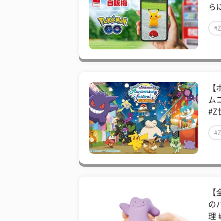
ら
#
【
ム
#Z
#
【
の
理 