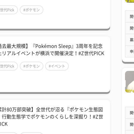
Z世代Pick
#ポケモン
開
開
募
去最大規模】『Pokémon Sleep』3周年を記念
申
たリアルイベントが横浜で開催決定！#Z世代PICK
Z世代Pick
#ポケモン
#イベント
累計80万部突破】全世代が沼る『ポケモン生態図
開
』行動生態学でポケモンのくらしを深掘り！#Z世
ICK
開