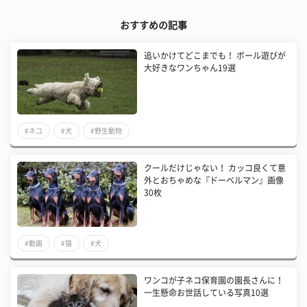
おすすめの記事
追いかけてどこまでも！ ボール遊びが
大好きなワンちゃん19選
#ネコ
#犬
#野生動物
クールだけじゃない！ カッコ良くて意
外とおちゃめな『ドーベルマン』画像
30枚
#動画
#猫
#犬
ワンコが子ネコ保育園の園長さんに！
一生懸命お世話している写真10選