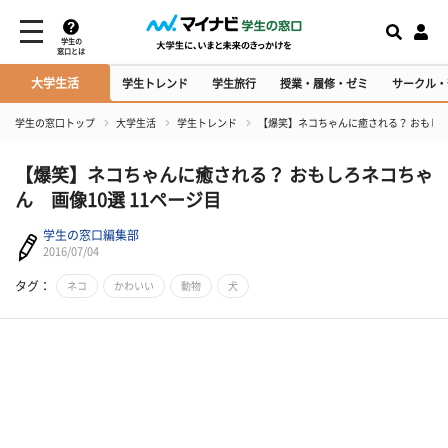
学生の
窓口とは
大学生活
学生トレンド
学生旅行
授業・履修・ゼミ
サークル・
学生の窓口トップ
大学生活
学生トレンド
【爆笑】ネコちゃんに癒される？ おもしろ
【爆笑】ネコちゃんに癒される？ おもしろネコちゃ
ん 画像10選 11ページ目
学生の窓口編集部
2016/07/04
タグ：
ネコ
かわいい
動物
犬