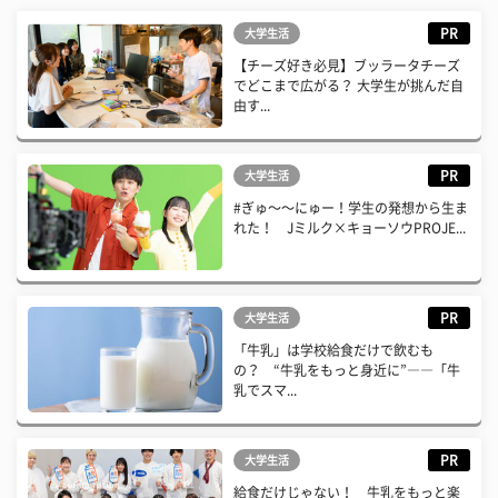
PR
大学生活
【チーズ好き必見】ブッラータチーズ
でどこまで広がる？ 大学生が挑んだ自
由す...
PR
大学生活
#ぎゅ〜〜にゅー！学生の発想から生ま
れた！ Jミルク×キョーソウPROJE...
PR
大学生活
「牛乳」は学校給食だけで飲むも
の？ “牛乳をもっと身近に”――「牛
乳でスマ...
PR
大学生活
給食だけじゃない！ 牛乳をもっと楽