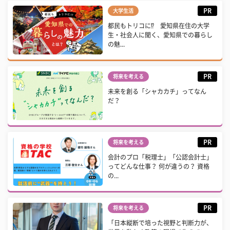
PR
大学生活
都民もトリコに⁉ 愛知県在住の大学
生・社会人に聞く、愛知県での暮らし
の魅...
PR
将来を考える
未来を創る「シャカカチ」ってなん
だ？
PR
将来を考える
会計のプロ「税理士」「公認会計士」
ってどんな仕事？ 何が違うの？ 資格
の...
PR
将来を考える
「日本縦断で培った視野と判断力が、