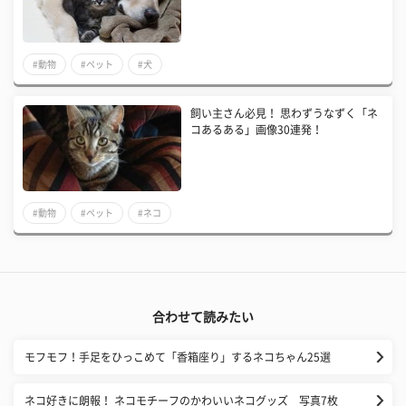
#動物
#ペット
#犬
飼い主さん必見！ 思わずうなずく「ネ
コあるある」画像30連発！
#動物
#ペット
#ネコ
合わせて読みたい
モフモフ！手足をひっこめて「香箱座り」するネコちゃん25選
ネコ好きに朗報！ ネコモチーフのかわいいネコグッズ 写真7枚