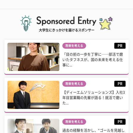
大学生にきっかけを届けるスポンサー
PR
将来を考える
「目の前の一歩を丁寧に──部活で磨
いたタフネスが、国の未来を考える仕
事に...
PR
将来を考える
【ディーエムソリューションズ】入社3
年目営業職の先輩が語る！就活で磨い
た...
PR
将来を考える
過去の経験を活かし、“ゴールを見越し