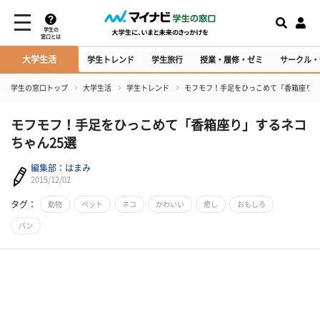
学生の
窓口とは
大学生活
学生トレンド
学生旅行
授業・履修・ゼミ
サークル・
学生の窓口トップ
大学生活
学生トレンド
モフモフ！手足をひっこめて「香箱座り」
モフモフ！手足をひっこめて「香箱座り」するネコ
ちゃん25選
編集部：はまみ
2015/12/02
タグ：
動物
ペット
ネコ
かわいい
癒し
おもしろ
パン