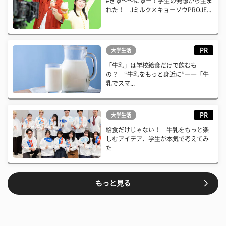
#ぎゅ〜〜にゅー！学生の発想から生ま
れた！ Jミルク×キョーソウPROJE...
PR
大学生活
「牛乳」は学校給食だけで飲むも
の？ “牛乳をもっと身近に”――「牛
乳でスマ...
PR
大学生活
給食だけじゃない！ 牛乳をもっと楽
しむアイデア、学生が本気で考えてみ
た
もっと見る