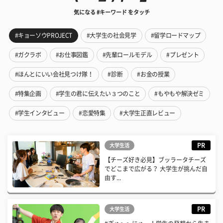
気になる #キーワード をタッチ
#キョーソウPROJECT
#大学生の社会見学
#留学ロードマップ
#ガクラボ
#お仕事図鑑
#先輩ロールモデル
#プレゼント
#ほんとにいい会社見つけ隊！
#診断
#お金の授業
#特集企画
#学生の君に伝えたい３つのこと
#もやもや解決ゼミ
#学生インタビュー
#恋愛特集
#大学生正直レビュー
PR
大学生活
【チーズ好き必見】ブッラータチーズ
でどこまで広がる？ 大学生が挑んだ自
由す...
PR
大学生活