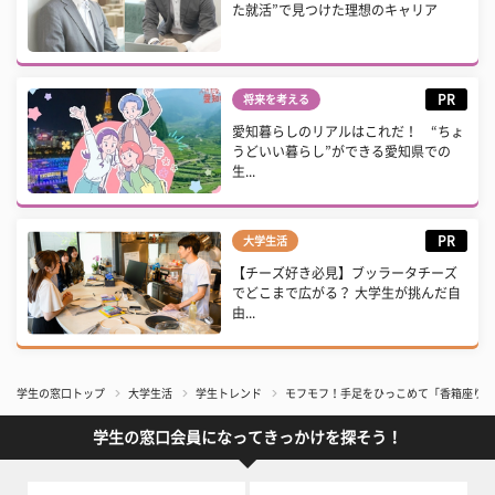
た就活”で見つけた理想のキャリア
PR
将来を考える
愛知暮らしのリアルはこれだ！ “ちょ
うどいい暮らし”ができる愛知県での
生...
PR
大学生活
【チーズ好き必見】ブッラータチーズ
でどこまで広がる？ 大学生が挑んだ自
由...
学生の窓口トップ
大学生活
学生トレンド
モフモフ！手足をひっこめて「香箱座り」
学生の窓口会員になってきっかけを探そう！