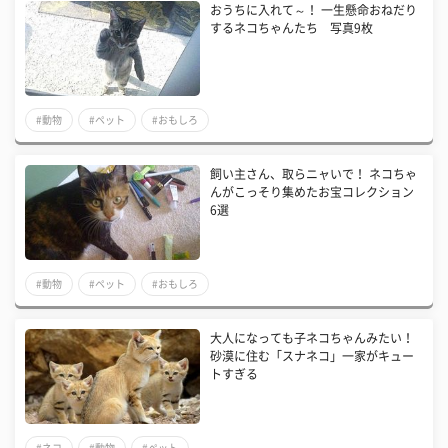
おうちに入れて～！ 一生懸命おねだり
するネコちゃんたち 写真9枚
#動物
#ペット
#おもしろ
飼い主さん、取らニャいで！ ネコちゃ
んがこっそり集めたお宝コレクション
6選
#動物
#ペット
#おもしろ
大人になっても子ネコちゃんみたい！
砂漠に住む「スナネコ」一家がキュー
トすぎる
#ネコ
#動物
#ペット