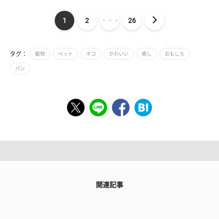
1
2
・・・
26
タグ：
動物
ペット
ネコ
かわいい
癒し
おもしろ
パン
関連記事