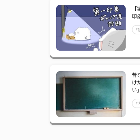
【
印
#
昔
け
い
#