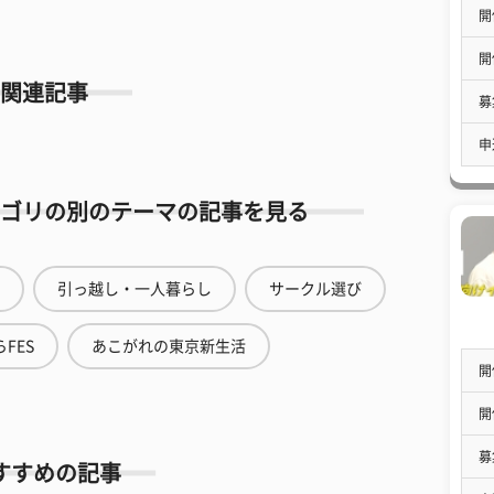
開
開
関連記事
募
申
ゴリの別のテーマの記事を見る
引っ越し・一人暮らし
サークル選び
FES
あこがれの東京新生活
開
開
募
すすめの記事