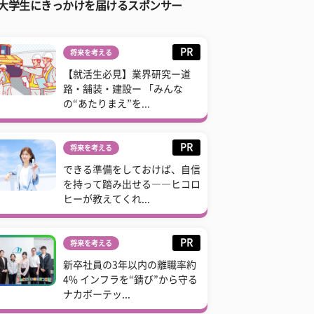
大学生にきっかけを届けるスポンサー
PR
将来を考える
【就活生必見】業界研究ー道
路・舗装・建設ー 「みんな
の“あたりまえ”を...
PR
将来を考える
できる準備をしておけば、自信
を持って踏み出せる――ヒコロ
ヒーが教えてくれ...
PR
将来を考える
新卒社員の3年以内の離職率約
4% インフラを“錆び”から守る
ナカボーテッ...