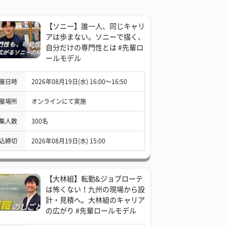
【ソニー】誰一人、同じキャリ
アは歩まない。ソニーで描く、
自分だけの専門性とは #先輩ロ
ールモデル
催日時
2026年08月19日(水) 16:00〜16:50
催場所
オンラインにて実施
集人数
300名
込締切
2026年08月19日(水) 15:00
【大林組】転勤&ジョブローテ
は怖くない！九州の現場から設
計・見積へ。大林組のキャリア
の広がり #先輩ロールモデル