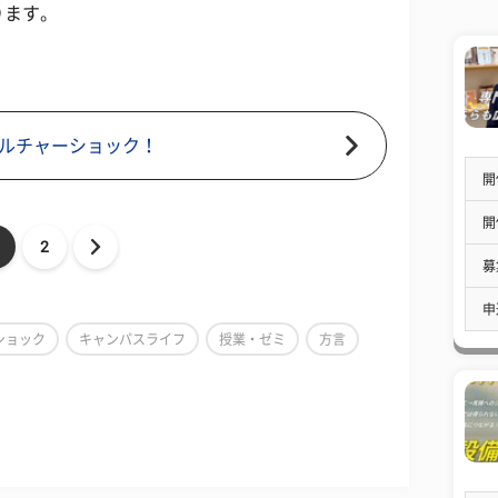
ります。
ルチャーショック！
開
開
2
募
申
ショック
キャンパスライフ
授業・ゼミ
方言