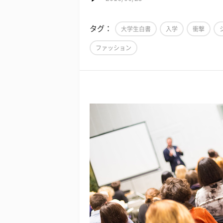
タグ：
大学生白書
入学
衝撃
ファッション