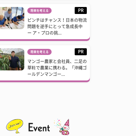
PR
将来を考える
ピンチはチャンス！日本の物流
問題を逆手にとって急成長中
ー ア・プロの挑...
PR
将来を考える
マンゴー農家と会社員、二足の
草鞋で農業に携わる。「沖縄ゴ
ールデンマンゴー...