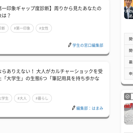
第一印象ギャップ度診断】周りから見たあなたの
象は？
診断
#第一印象
#女性
開
学生の窓口編集部
開
募
ならありえない！ 大人がカルチャーショックを受
申
た「大学生」の生態6つ「筆記用具を持ち歩かな
」
大学生
#大人
#暮らし
編集部：はまみ