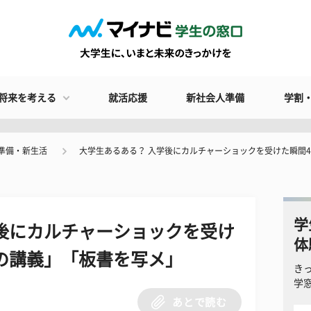
将来を考える
就活応援
新社会人準備
学割
準備・新生活
大学生あるある？ 入学後にカルチャーショックを受けた瞬間4
学
後にカルチャーショックを受け
体
制の講義」「板書を写メ」
き
学
あとで読む