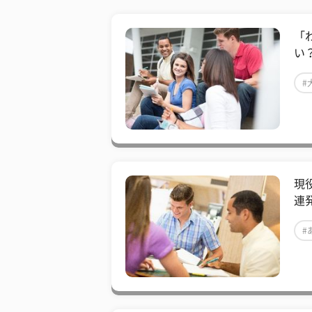
「
い
#
現
連
#