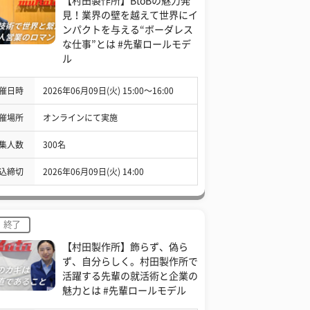
【村田製作所】BtoBの魅力発
見！業界の壁を越えて世界にイ
ンパクトを与える“ボーダレス
な仕事”とは #先輩ロールモデ
ル
催日時
2026年06月09日(火) 15:00〜16:00
催場所
オンラインにて実施
集人数
300名
込締切
2026年06月09日(火) 14:00
終了
【村田製作所】飾らず、偽ら
ず、自分らしく。村田製作所で
活躍する先輩の就活術と企業の
魅力とは #先輩ロールモデル