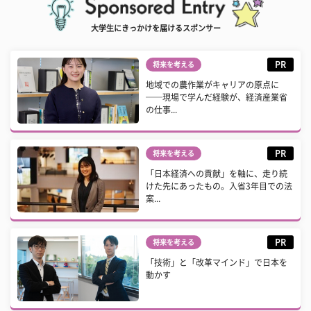
大学生にきっかけを届けるスポンサー
PR
将来を考える
地域での農作業がキャリアの原点に
──現場で学んだ経験が、経済産業省
の仕事...
PR
将来を考える
「日本経済への貢献」を軸に、走り続
けた先にあったもの。入省3年目での法
案...
PR
将来を考える
「技術」と「改革マインド」で日本を
動かす