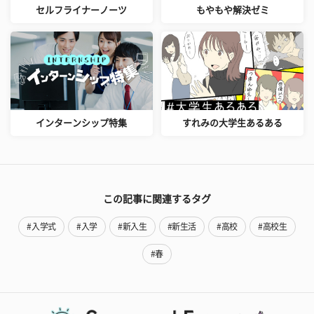
セルフライナーノーツ
もやもや解決ゼミ
インターンシップ特集
すれみの大学生あるある
この記事に関連するタグ
#入学式
#入学
#新入生
#新生活
#高校
#高校生
#春