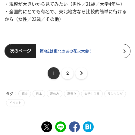
・規模が大きいから見てみたい（男性／21歳／大学4年生）
・全国的にとても有名で、東北地方なら比較的簡単に行ける
から（女性／23歳／その他）
次のページ
第4位は東北のあの花火大会！
1
2
タグ：
花火
日本
夏休み
夏祭り
大学生白書
ランキング
イベント