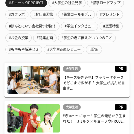
#キョーソウPROJECT
#大学生の社会見学
#留学ロードマップ
#ガクラボ
#お仕事図鑑
#先輩ロールモデル
#プレゼント
#ほんとにいい会社見つけ隊！
#学生インタビュー
#恋愛特集
#お金の授業
#特集企画
#学生の君に伝えたい３つのこと
#もやもや解決ゼミ
#大学生正直レビュー
#診断
PR
大学生活
【チーズ好き必見】ブッラータチーズ
でどこまで広がる？ 大学生が挑んだ自
由す...
PR
大学生活
#ぎゅ〜〜にゅー！学生の発想から生ま
れた！ Jミルク×キョーソウPROJE...