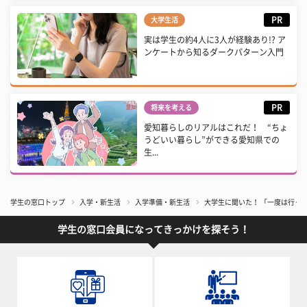
PR
大学生活
実は学生の約4人に3人が経験あり!? ア
ンケートから知るダークパターン入門
PR
将来を考える
愛知暮らしのリアルはこれだ！ “ちょ
うどいい暮らし”ができる愛知県での
生...
学生の窓口トップ
入学・新生活
入学準備・新生活
大学生に聞いた！ 「一度は行っ
学生の窓口会員になってきっかけを探そう！