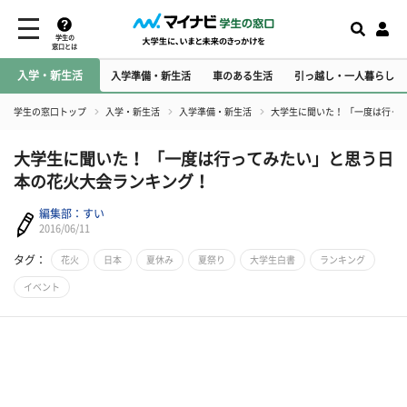
学生の
窓口とは
入学・新生活
入学準備・新生活
車のある生活
引っ越し・一人暮らし
学生の窓口トップ
入学・新生活
入学準備・新生活
大学生に聞いた！ 「一度は行っ
大学生に聞いた！ 「一度は行ってみたい」と思う日
本の花火大会ランキング！
編集部：すい
2016/06/11
タグ：
花火
日本
夏休み
夏祭り
大学生白書
ランキング
イベント