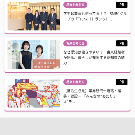
PR
将来を考える
学生起業家も使ってる！？ - SMBCグル
ープの「Trunk（トランク）...
PR
将来を考える
なぜ愛知は働きやすい？ 東京経験者
が語る、暮らしが充実する愛知県の魅
力
PR
将来を考える
【就活生必見】業界研究ー道路・舗
装・建設ー 「みんなの“あたりま
え”を...