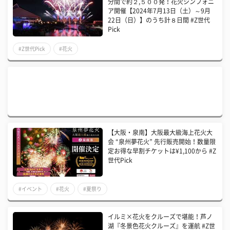
分間で約２,５００発！花火シンフォニ
ア開催【2024年7月13日（土）～9月
22日（日）】のうち計８日間 #Z世代
Pick
#Z世代Pick
#花火
【大阪・泉南】大阪最大級海上花火大
会 “泉州夢花火” 先行販売開始！数量限
定お得な早割チケットは¥1,100から #Z
世代Pick
#イベント
#花火
#夏祭り
イルミ×花火をクルーズで堪能！芦ノ
湖『冬景色花火クルーズ』を運航 #Z世