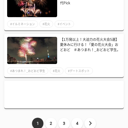
代Pick
#イルミネーション
#花火
#イベント
【1万発以上！大迫力の花火大会5選】
夏休みに行ける！「夏の花火大会」お
どおど ＃あつまれ！_おどおど学生。
#あつまれ！_おどおど学生
#花火
#デートスポット
1
2
3
4