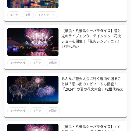
#花火
#夏
#アンケート
【横浜・八景島シーパラダイス】音と
光のライブエンターテインメント花火
ショーを開催！『花火シンフォニア』
#Z世代Pick
#Z世代Pick
#花火
#横浜
みんなが花火大会に行く理由や困るこ
とは？思い出のエピソードも調査！
「2024年の夏の花火大会」#Z世代Pick
#Z世代Pick
#花火
#調査
【横浜・八景島シーパラダイス】１０