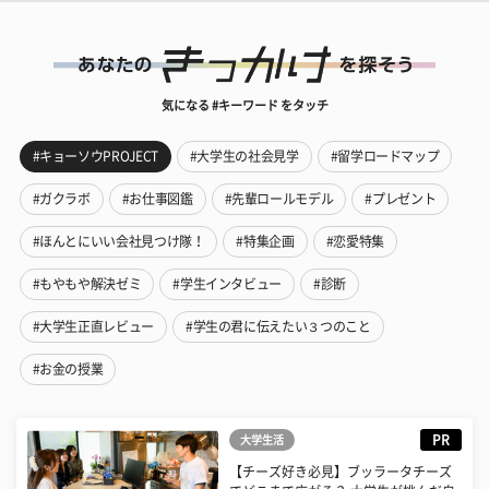
気になる #キーワード をタッチ
#キョーソウPROJECT
#大学生の社会見学
#留学ロードマップ
#ガクラボ
#お仕事図鑑
#先輩ロールモデル
#プレゼント
#ほんとにいい会社見つけ隊！
#特集企画
#恋愛特集
#もやもや解決ゼミ
#学生インタビュー
#診断
#大学生正直レビュー
#学生の君に伝えたい３つのこと
#お金の授業
PR
大学生活
【チーズ好き必見】ブッラータチーズ