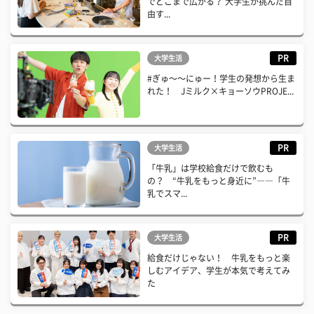
でどこまで広がる？ 大学生が挑んだ自
由す...
PR
大学生活
#ぎゅ〜〜にゅー！学生の発想から生ま
れた！ Jミルク×キョーソウPROJE...
PR
大学生活
「牛乳」は学校給食だけで飲むも
の？ “牛乳をもっと身近に”――「牛
乳でスマ...
PR
大学生活
給食だけじゃない！ 牛乳をもっと楽
しむアイデア、学生が本気で考えてみ
た