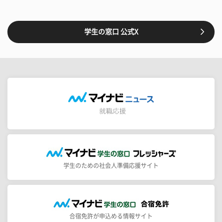
学生の窓口 公式X
学生のための社会人準備応援サイト
合宿免許が申込める情報サイト