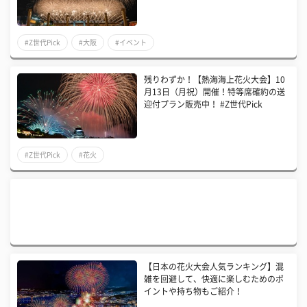
#Z世代Pick
#大阪
#イベント
残りわずか！【熱海海上花火大会】10
月13日（月祝）開催！特等席確約の送
迎付プラン販売中！ #Z世代Pick
#Z世代Pick
#花火
【日本の花火大会人気ランキング】混
雑を回避して、快適に楽しむためのポ
イントや持ち物もご紹介！