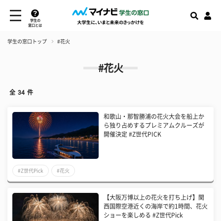
学生の
窓口とは
学生の窓口トップ
#花火
#花火
全
34
件
和歌山・那智勝浦の花火大会を船上か
ら独り占めするプレミアムクルーズが
開催決定 #Z世代PICK
#Z世代Pick
#花火
【大阪万博以上の花火を打ち上げ】関
西国際空港近くの海岸で約1時間、花火
ショーを楽しめる #Z世代Pick