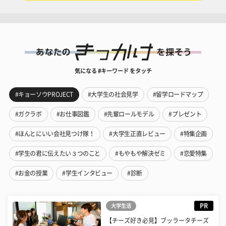
気になる #キーワード をタッチ
#キョーソウPROJECT
#大学生の社会見学
#留学ロードマップ
#ガクラボ
#お仕事図鑑
#先輩ロールモデル
#プレゼント
#ほんとにいい会社見つけ隊！
#大学生正直レビュー
#特集企画
#学生の君に伝えたい３つのこと
#もやもや解決ゼミ
#恋愛特集
#お金の授業
#学生インタビュー
#診断
PR
大学生活
【チーズ好き必見】ブッラータチーズ