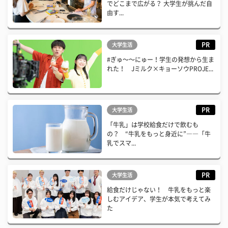
でどこまで広がる？ 大学生が挑んだ自
由す...
PR
大学生活
#ぎゅ〜〜にゅー！学生の発想から生ま
れた！ Jミルク×キョーソウPROJE...
PR
大学生活
「牛乳」は学校給食だけで飲むも
の？ “牛乳をもっと身近に”――「牛
乳でスマ...
PR
大学生活
給食だけじゃない！ 牛乳をもっと楽
しむアイデア、学生が本気で考えてみ
た