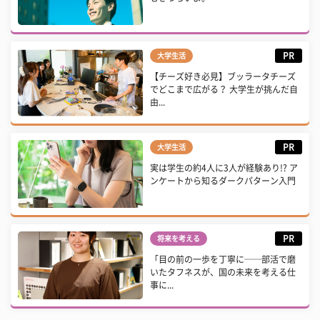
PR
大学生活
【チーズ好き必見】ブッラータチーズ
でどこまで広がる？ 大学生が挑んだ自
由...
PR
大学生活
実は学生の約4人に3人が経験あり!? ア
ンケートから知るダークパターン入門
PR
将来を考える
「目の前の一歩を丁寧に──部活で磨
いたタフネスが、国の未来を考える仕
事に...