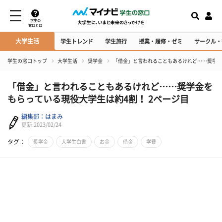
学生の
窓口とは
大学生活
学生トレンド
学生旅行
授業・履修・ゼミ
サークル・
学生の窓口トップ
大学生活
奨学金
「借金」と言われることもあるけれど……奨学金
「借金」と言われることもあるけれど……奨学金を
もらっている現役大学生は約4割！ 2ページ目
編集部：はまみ
更新:2023/02/24
タグ：
奨学金
大学生白書
お金
借金
学費