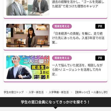
過去の経験を活かし、“ゴールを見越し
た就活”で見つけた理想のキャリア
PR
将来を考える
「日本経済への貢献」を軸に、走り続
けた先にあったもの。入省3年目での法
案...
PR
将来を考える
一人で悩んでいた就活を、相談しなが
ら前へ! エージェントを活用して内々
定...
学生の窓口トップ
入学・新生活
入学準備・新生活
【簡単レシピ】一人暮らし学生必
学生の窓口会員になってきっかけを探そう！