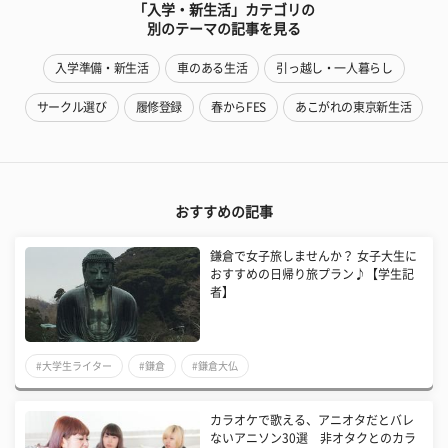
「入学・新生活」カテゴリの
別のテーマの記事を見る
入学準備・新生活
車のある生活
引っ越し・一人暮らし
サークル選び
履修登録
春からFES
あこがれの東京新生活
おすすめの記事
鎌倉で女子旅しませんか？ 女子大生に
おすすめの日帰り旅プラン♪【学生記
者】
#大学生ライター
#鎌倉
#鎌倉大仏
カラオケで歌える、アニオタだとバレ
ないアニソン30選 非オタクとのカラ