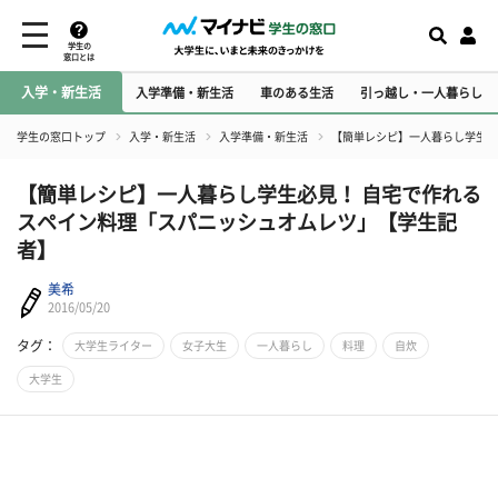
学生の
窓口とは
入学・新生活
入学準備・新生活
車のある生活
引っ越し・一人暮らし
学生の窓口トップ
入学・新生活
入学準備・新生活
【簡単レシピ】一人暮らし学生必
【簡単レシピ】一人暮らし学生必見！ 自宅で作れる
スペイン料理「スパニッシュオムレツ」【学生記
者】
美希
2016/05/20
タグ：
大学生ライター
女子大生
一人暮らし
料理
自炊
大学生