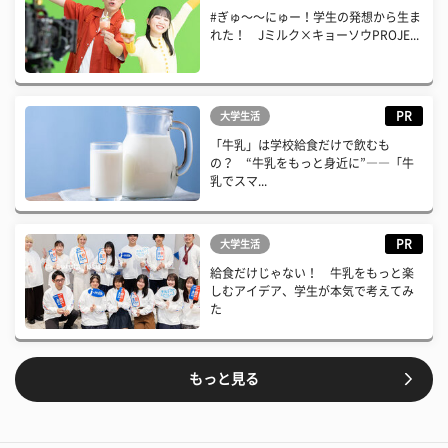
#ぎゅ〜〜にゅー！学生の発想から生ま
れた！ Jミルク×キョーソウPROJE...
PR
大学生活
「牛乳」は学校給食だけで飲むも
の？ “牛乳をもっと身近に”――「牛
乳でスマ...
PR
大学生活
給食だけじゃない！ 牛乳をもっと楽
しむアイデア、学生が本気で考えてみ
た
もっと見る