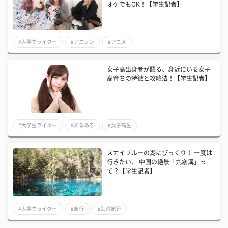
オケでもOK！【学生記者】
#大学生ライター
#アニソン
#アニメ
女子高出身者が語る、身近にいる女子
高育ちの特徴と攻略法！【学生記者】
#大学生ライター
#あるある
#女子高生
スカイブルーの湖にびっくり！ 一度は
行きたい、 中国の絶景「九寨溝」っ
て？【学生記者】
#大学生ライター
#旅行
#海外旅行