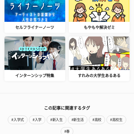
セルフライナーノーツ
もやもや解決ゼミ
インターンシップ特集
すれみの大学生あるある
この記事に関連するタグ
#入学式
#入学
#新入生
#新生活
#高校
#高校生
#春