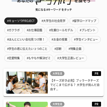
気になる #キーワード をタッチ
#キョーソウPROJECT
#大学生の社会見学
#留学ロードマップ
#ガクラボ
#お仕事図鑑
#先輩ロールモデル
#プレゼント
#ほんとにいい会社見つけ隊！
#お金の授業
#学生インタビュー
#学生の君に伝えたい３つのこと
#診断
#特集企画
#恋愛特集
#もやもや解決ゼミ
#大学生正直レビュー
PR
大学生活
【チーズ好き必見】ブッラータチーズ
でどこまで広がる？ 大学生が挑んだ自
由す...
PR
大学生活