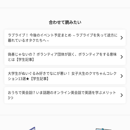
合わせて読みたい
ラブライブ！ 今後のイベント予定まとめ ～ラブライブを失って途方に
暮れているオタクたちへ～
偽善じゃないの？ ボランティア団体が説く、ボランティアをする意味
とは【学生記事】
​大学生がぬいぐるみ好きでなにが悪い！ 女子大生のクマちゃんコレク
ション13選★【学生記事】
おうちで英会話!? いま話題のオンライン英会話で英語を学ぶメリット
3つ