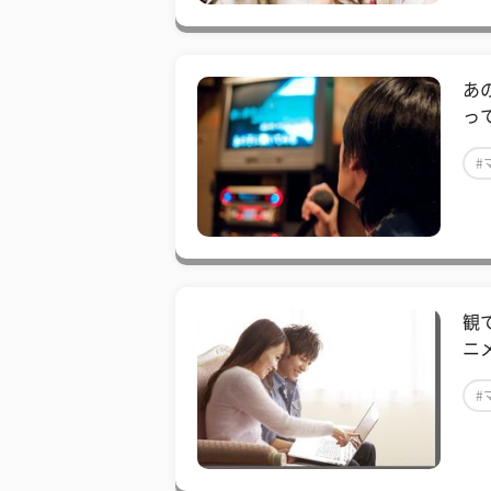
あ
っ
#
観
ニ
#