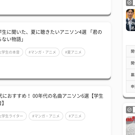
学生に聞いた、夏に聴きたいアニソン4選 「君の
らない物語」
開
大学生の本音
#マンガ・アニメ
#夏アニメ
開
募
申
0代におすすめ！ 00年代の名曲アニソン6選【学生
者】
大学生ライター
#マンガ・アニメ
#アニメ