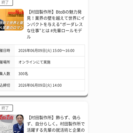
終了
【村田製作所】BtoBの魅力発
見！業界の壁を越えて世界にイ
ンパクトを与える“ボーダレス
な仕事”とは #先輩ロールモデ
ル
催日時
2026年06月09日(火) 15:00〜16:00
催場所
オンラインにて実施
集人数
300名
込締切
2026年06月09日(火) 14:00
終了
【村田製作所】飾らず、偽ら
ず、自分らしく。村田製作所で
活躍する先輩の就活術と企業の