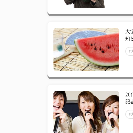
大
知
#
2
記
#