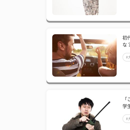
初
な
#
「
学
#