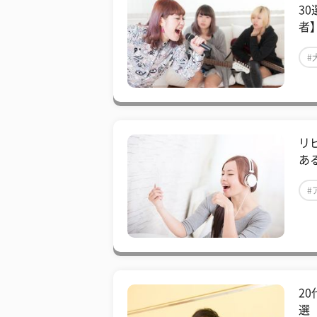
3
者
#
リ
あ
#
2
選