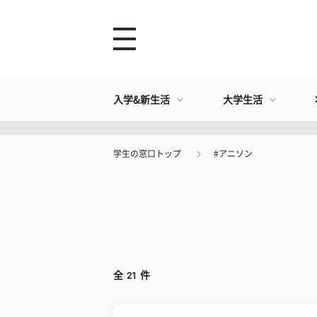
入学&新生活
大学生活
学生の窓口トップ
#アニソン
全
21
件