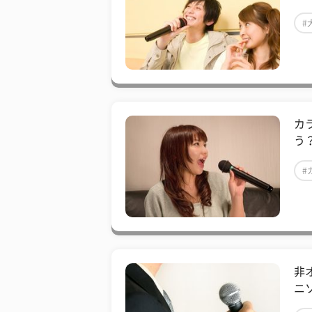
#
カ
う
#
非
ニ