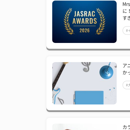
Mr
に！
す
#
ア
か
#
カ