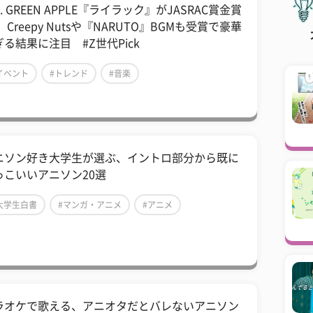
s. GREEN APPLE『ライラック』がJASRAC賞金賞
 Creepy Nutsや『NARUTO』BGMも受賞で豪華
ぎる結果に注目 #Z世代Pick
イベント
#トレンド
#音楽
ニソン好き大学生が選ぶ、イントロ部分から既に
っこいいアニソン20選
大学生白書
#マンガ・アニメ
#アニメ
ラオケで歌える、アニオタだとバレないアニソン