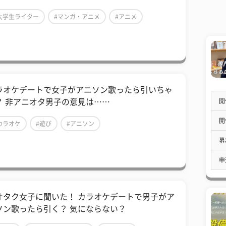
大学生ライター
#マンガ・アニメ
#アニメ
ラオケデートで女子がアニソン歌ったら引いちゃ
開
？ 非アニオタ男子の意見は……
開
カラオケ
#遊び
#アニソン
募
申
オタク女子に聞いた！ カラオケデートで男子がア
ソン歌ったら引く？ 気にならない？