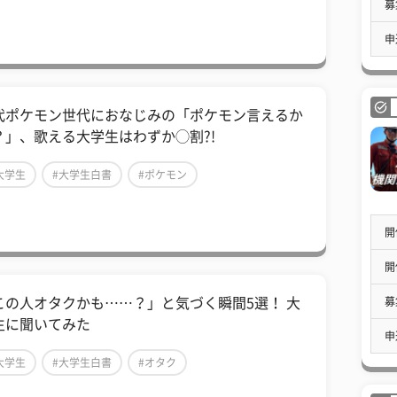
募
申
代ポケモン世代におなじみの「ポケモン言えるか
？」、歌える大学生はわずか◯割?!
大学生
#大学生白書
#ポケモン
開
開
募
この人オタクかも……？」と気づく瞬間5選！ 大
生に聞いてみた
申
大学生
#大学生白書
#オタク