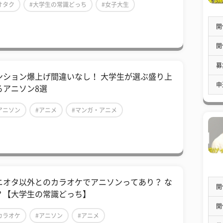
オタク
#大学生の常識どっち
#女子大生
開
開
募
ンション爆上げ間違いなし！ 大学生が選ぶ盛り上
申
るアニソン8選
アニソン
#アニメ
#マンガ・アニメ
ニオタ以外とのカラオケでアニソンってあり？ な
開
？【大学生の常識どっち】
開
カラオケ
#アニソン
#アニメ