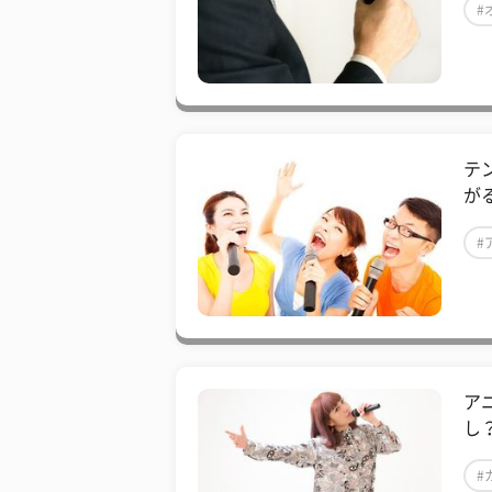
#
テ
が
#
ア
し
#