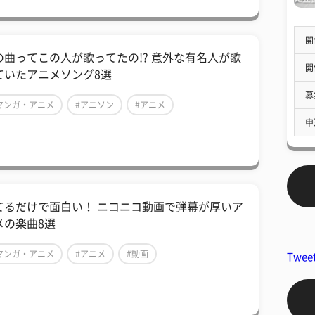
開
の曲ってこの人が歌ってたの!? 意外な有名人が歌
開
ていたアニメソング8選
募
マンガ・アニメ
#アニソン
#アニメ
申
てるだけで面白い！ ニコニコ動画で弾幕が厚いア
メの楽曲8選
マンガ・アニメ
#アニメ
#動画
Twee