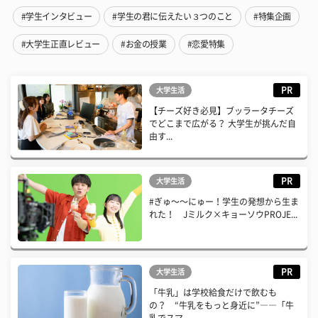
#学生インタビュー
#学生の君に伝えたい３つのこと
#特集企画
#大学生正直レビュー
#お金の授業
#恋愛特集
PR
大学生活
【チーズ好き必見】ブッラータチーズ
でどこまで広がる？ 大学生が挑んだ自
由す...
PR
大学生活
#ぎゅ〜〜にゅー！学生の発想から生ま
れた！ Jミルク×キョーソウPROJE...
PR
大学生活
「牛乳」は学校給食だけで飲むも
の？ “牛乳をもっと身近に”――「牛
乳でスマ...