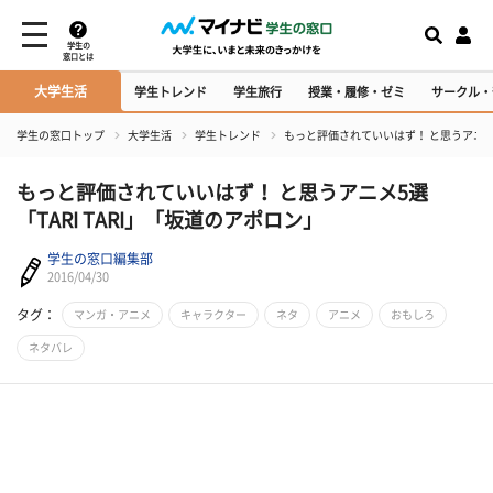
学生の
窓口とは
大学生活
学生トレンド
学生旅行
授業・履修・ゼミ
サークル・
学生の窓口トップ
大学生活
学生トレンド
もっと評価されていいはず！ と思うアニメ5選
もっと評価されていいはず！ と思うアニメ5選
「TARI TARI」「坂道のアポロン」
学生の窓口編集部
2016/04/30
タグ：
マンガ・アニメ
キャラクター
ネタ
アニメ
おもしろ
ネタバレ