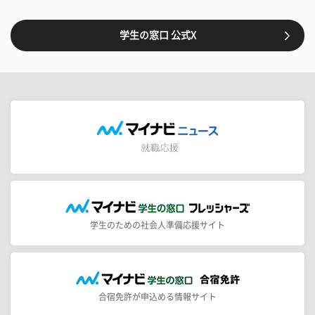
学生の窓口 公式X
学生のための社会人準備応援サイト
合宿免許が申込める情報サイト