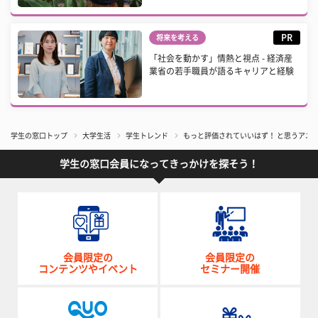
PR
将来を考える
「社会を動かす」情熱と視点 - 経済産
業省の若手職員が語るキャリアと経験
学生の窓口トップ
大学生活
学生トレンド
もっと評価されていいはず！ と思うアニメ5選
学生の窓口会員になってきっかけを探そう！
会員限定の
会員限定の
コンテンツやイベント
セミナー開催