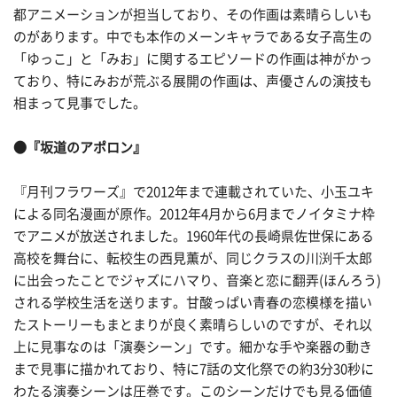
都アニメーションが担当しており、その作画は素晴らしいも
のがあります。中でも本作のメーンキャラである女子高生の
「ゆっこ」と「みお」に関するエピソードの作画は神がかっ
ており、特にみおが荒ぶる展開の作画は、声優さんの演技も
相まって見事でした。
●『坂道のアポロン』
『月刊フラワーズ』で2012年まで連載されていた、小玉ユキ
による同名漫画が原作。2012年4月から6月までノイタミナ枠
でアニメが放送されました。1960年代の長崎県佐世保にある
高校を舞台に、転校生の西見薫が、同じクラスの川渕千太郎
に出会ったことでジャズにハマり、音楽と恋に翻弄(ほんろう)
される学校生活を送ります。甘酸っぱい青春の恋模様を描い
たストーリーもまとまりが良く素晴らしいのですが、それ以
上に見事なのは「演奏シーン」です。細かな手や楽器の動き
まで見事に描かれており、特に7話の文化祭での約3分30秒に
わたる演奏シーンは圧巻です。このシーンだけでも見る価値