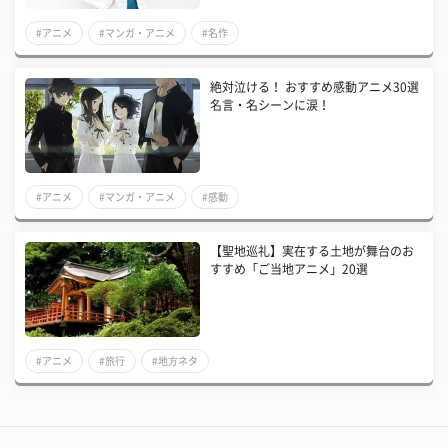
#アニメ
#マンガ・アニメ
#名作
絶対泣ける！ おすすめ感動アニメ30選
名言・名シーンに涙！
#アニメ
#マンガ・アニメ
#感動
【聖地巡礼】実在する土地が舞台のお
すすめ「ご当地アニメ」20選
#アニメ
#旅行
#地方ネタ