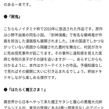
のある一本です。
●『屍鬼』
こちらもノイタミナ枠で2010年に放送された作品です。原作
は小野不由美の同名小説。『封神演義』で有名な藤崎竜が作
画を担当した漫画版も展開されました。1本の国道でしかつな
がっていない周囲から隔離された農村を舞台に、村民が次々
に死ぬ怪死事件が起こります。その事件に違和感を覚えた医
師と寺院の息子がその謎を追いますが……。あらすじからも
分かるように、本作はホラーテイストの作品。予備知識なし
で見ればその展開に大いに引き込まれるでしょう。終始ドキ
ドキしながら楽しめる傑作です。
●『はたらく魔王さま！』
異世界から日本へやって来た魔王サタンと腹心の悪魔大元帥
アルシエルが、東京の笹塚にある6畳一間風呂なしのアパート