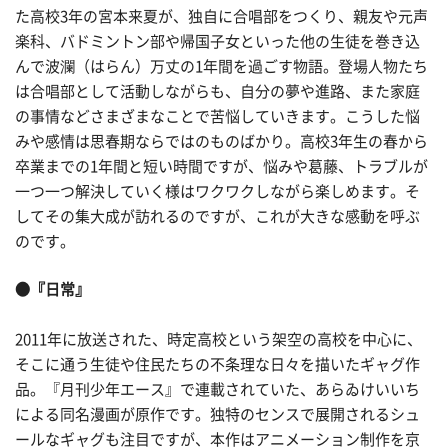
た高校3年の宮本来夏が、独自に合唱部をつくり、親友や元声
楽科、バドミントン部や帰国子女といった他の生徒を巻き込
んで波瀾（はらん）万丈の1年間を過ごす物語。登場人物たち
は合唱部として活動しながらも、自分の夢や進路、また家庭
の事情などさまざまなことで苦悩していきます。こうした悩
みや感情は思春期ならではのものばかり。高校3年生の春から
卒業までの1年間と短い時間ですが、悩みや葛藤、トラブルが
一つ一つ解決していく様はワクワクしながら楽しめます。そ
してその集大成が訪れるのですが、これが大きな感動を呼ぶ
のです。
●『日常』
2011年に放送された、時定高校という架空の高校を中心に、
そこに通う生徒や住民たちの不条理な日々を描いたギャグ作
品。『月刊少年エース』で連載されていた、あらゐけいいち
による同名漫画が原作です。独特のセンスで展開されるシュ
ールなギャグも注目ですが、本作はアニメーション制作を京