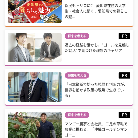
都民もトリコに⁉ 愛知県在住の大学
生・社会人に聞く、愛知県での暮らし
の魅...
PR
将来を考える
過去の経験を活かし、“ゴールを見越し
た就活”で見つけた理想のキャリア
PR
将来を考える
「日本縦断で培った視野と判断力が、
世界を動かす政策の現場で生きてい
る」
PR
将来を考える
マンゴー農家と会社員、二足の草鞋で
農業に携わる。「沖縄ゴールデンマン
ゴー...