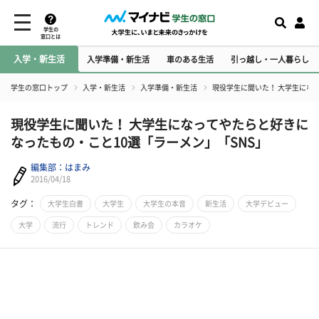
学生の
窓口とは
入学・新生活
入学準備・新生活
車のある生活
引っ越し・一人暮らし
学生の窓口トップ
入学・新生活
入学準備・新生活
現役学生に聞いた！ 大学生にな
現役学生に聞いた！ 大学生になってやたらと好きに
なったもの・こと10選「ラーメン」「SNS」
編集部：はまみ
2016/04/18
タグ：
大学生白書
大学生
大学生の本音
新生活
大学デビュー
大学
流行
トレンド
飲み会
カラオケ