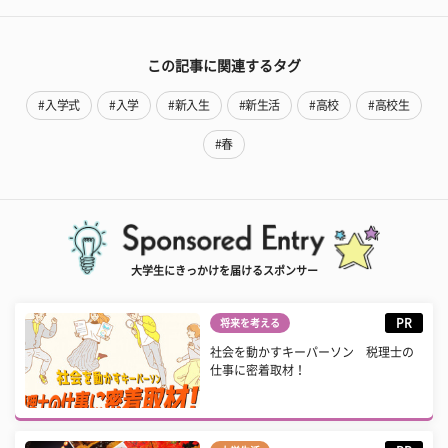
この記事に関連するタグ
#入学式
#入学
#新入生
#新生活
#高校
#高校生
#春
大学生にきっかけを届けるスポンサー
PR
将来を考える
社会を動かすキーパーソン 税理士の
仕事に密着取材！