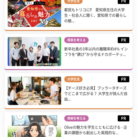
PR
大学生活
都民もトリコに⁉ 愛知県在住の大学
生・社会人に聞く、愛知県での暮らし
の魅...
PR
将来を考える
新卒社員の3年以内の離職率約4% イン
フラを“錆び”から守るナカボーテッ...
PR
大学生活
【チーズ好き必見】ブッラータチーズ
でどこまで広がる？ 大学生が挑んだ自
由...
PR
将来を考える
Oliveの魅力を学生とともに広げる - 企
業の課題から創出した実践的な...