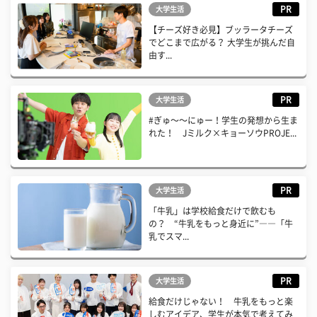
PR
大学生活
【チーズ好き必見】ブッラータチーズ
でどこまで広がる？ 大学生が挑んだ自
由す...
PR
大学生活
#ぎゅ〜〜にゅー！学生の発想から生ま
れた！ Jミルク×キョーソウPROJE...
PR
大学生活
「牛乳」は学校給食だけで飲むも
の？ “牛乳をもっと身近に”――「牛
乳でスマ...
PR
大学生活
給食だけじゃない！ 牛乳をもっと楽
しむアイデア、学生が本気で考えてみ