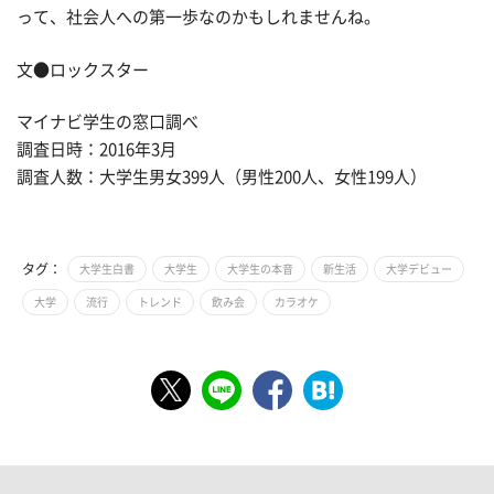
って、社会人への第一歩なのかもしれませんね。
文●ロックスター
マイナビ学生の窓口調べ
調査日時：2016年3月
調査人数：大学生男女399人（男性200人、女性199人）
タグ：
大学生白書
大学生
大学生の本音
新生活
大学デビュー
大学
流行
トレンド
飲み会
カラオケ