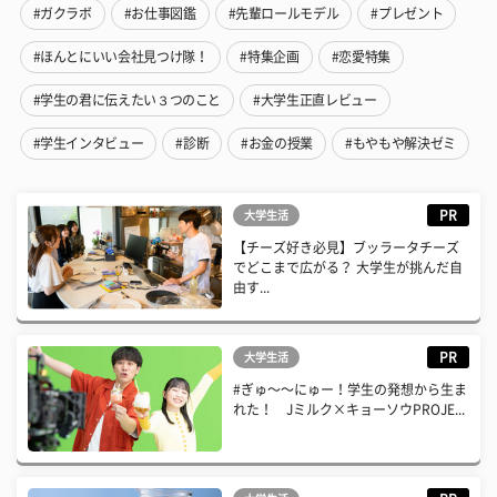
#ガクラボ
#お仕事図鑑
#先輩ロールモデル
#プレゼント
#ほんとにいい会社見つけ隊！
#特集企画
#恋愛特集
#学生の君に伝えたい３つのこと
#大学生正直レビュー
#学生インタビュー
#診断
#お金の授業
#もやもや解決ゼミ
PR
大学生活
【チーズ好き必見】ブッラータチーズ
でどこまで広がる？ 大学生が挑んだ自
由す...
PR
大学生活
#ぎゅ〜〜にゅー！学生の発想から生ま
れた！ Jミルク×キョーソウPROJE...