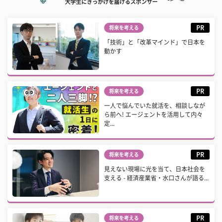
大学生にきっかけを届けるスポンサー
PR
将来を考える
「技術」と「改革マインド」で日本を
動かす
PR
将来を考える
一人で悩んでいた就活を、相談しなが
ら前へ! エージェントを活用して内々
定...
PR
将来を考える
見えない現場に光を当て、日本社会を
支える - 経済産業省・水口さんが語る...
PR
将来を考える