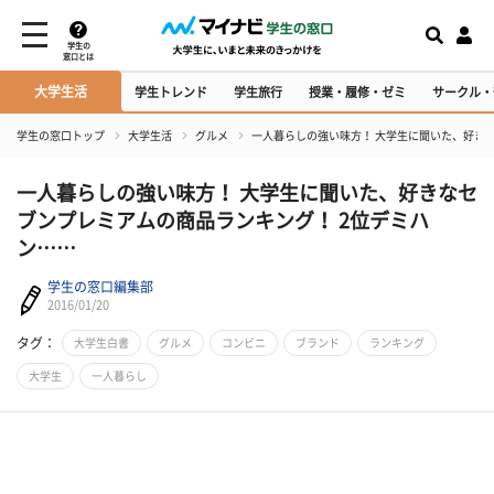
学生の
窓口とは
大学生活
学生トレンド
学生旅行
授業・履修・ゼミ
サークル・
学生の窓口トップ
大学生活
グルメ
一人暮らしの強い味方！ 大学生に聞いた、好き
一人暮らしの強い味方！ 大学生に聞いた、好きなセ
ブンプレミアムの商品ランキング！ 2位デミハ
ン……
学生の窓口編集部
2016/01/20
タグ：
大学生白書
グルメ
コンビニ
ブランド
ランキング
大学生
一人暮らし