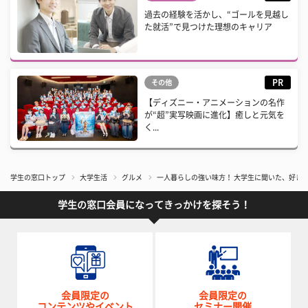
過去の経験を活かし、“ゴールを見越し
た就活”で見つけた理想のキャリア
PR
その他
【ディズニー・アニメーションの名作
が“超”実写映画に進化】癒しと元気を
く...
学生の窓口トップ
大学生活
グルメ
一人暮らしの強い味方！ 大学生に聞いた、好き
学生の窓口会員になってきっかけを探そう！
会員限定の
会員限定の
コンテンツやイベント
セミナー開催