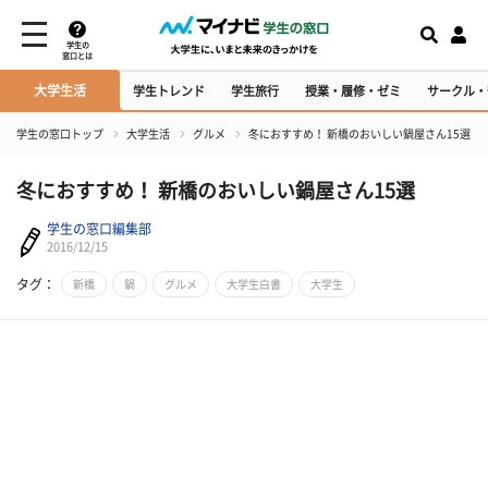
学生の
窓口とは
大学生活
学生トレンド
学生旅行
授業・履修・ゼミ
サークル・
学生の窓口トップ
大学生活
グルメ
冬におすすめ！ 新橋のおいしい鍋屋さん15選
冬におすすめ！ 新橋のおいしい鍋屋さん15選
学生の窓口編集部
2016/12/15
タグ：
新橋
鍋
グルメ
大学生白書
大学生