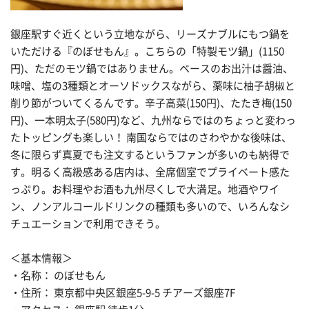
銀座駅すぐ近くという立地ながら、リーズナブルにもつ鍋を
いただける『のぼせもん』。こちらの「特製モツ鍋」(1150
円)、ただのモツ鍋ではありません。ベースのお出汁は醤油、
味噌、塩の3種類とオーソドックスながら、薬味に柚子胡椒と
削り節がついてくるんです。辛子高菜(150円)、たたき梅(150
円)、一本明太子(580円)など、九州ならではのちょっと変わっ
たトッピングも楽しい！ 南国ならではのさわやかな後味は、
冬に限らず真夏でも注文するというファンが多いのも納得で
す。明るく高級感ある店内は、全席個室でプライベート感た
っぷり。お料理やお酒も九州尽くしで大満足。地酒やワイ
ン、ノンアルコールドリンクの種類も多いので、いろんなシ
チュエーションで利用できそう。
＜基本情報＞
・名称： のぼせもん
・住所： 東京都中央区銀座5-9-5 チアーズ銀座7F