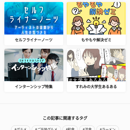
セルフライナーノーツ
もやもや解決ゼミ
インターンシップ特集
すれみの大学生あるある
この記事に関連するタグ
#グルメ
#ご当地グルメ
#和食
#洋食
#ラーメン