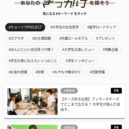
気になる #キーワード をタッチ
#キョーソウPROJECT
#大学生の社会見学
#留学ロードマップ
#ガクラボ
#お仕事図鑑
#先輩ロールモデル
#プレゼント
#ほんとにいい会社見つけ隊！
#大学生正直レビュー
#特集企画
#学生の君に伝えたい３つのこと
#学生インタビュー
#お金の授業
#診断
#もやもや解決ゼミ
#恋愛特集
PR
大学生活
【チーズ好き必見】ブッラータチーズ
でどこまで広がる？ 大学生が挑んだ自
由す...
PR
大学生活