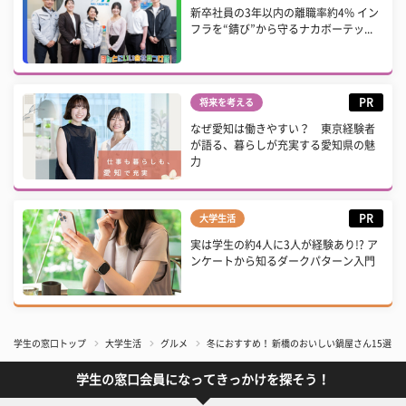
新卒社員の3年以内の離職率約4% イン
フラを“錆び”から守るナカボーテッ...
PR
将来を考える
なぜ愛知は働きやすい？ 東京経験者
が語る、暮らしが充実する愛知県の魅
力
PR
大学生活
実は学生の約4人に3人が経験あり!? ア
ンケートから知るダークパターン入門
学生の窓口トップ
大学生活
グルメ
冬におすすめ！ 新橋のおいしい鍋屋さん15選
学生の窓口会員になってきっかけを探そう！