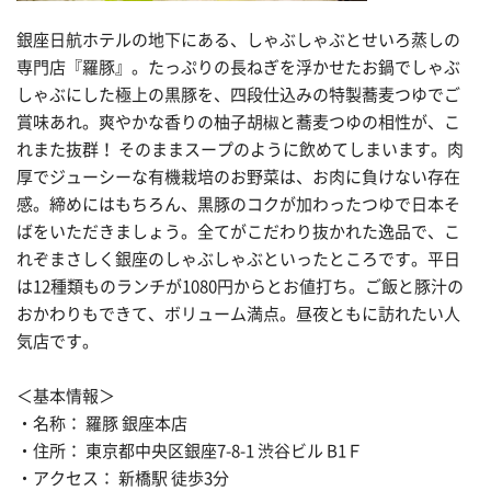
銀座日航ホテルの地下にある、しゃぶしゃぶとせいろ蒸しの
専門店『羅豚』。たっぷりの長ねぎを浮かせたお鍋でしゃぶ
しゃぶにした極上の黒豚を、四段仕込みの特製蕎麦つゆでご
賞味あれ。爽やかな香りの柚子胡椒と蕎麦つゆの相性が、こ
れまた抜群！ そのままスープのように飲めてしまいます。肉
厚でジューシーな有機栽培のお野菜は、お肉に負けない存在
感。締めにはもちろん、黒豚のコクが加わったつゆで日本そ
ばをいただきましょう。全てがこだわり抜かれた逸品で、こ
れぞまさしく銀座のしゃぶしゃぶといったところです。平日
は12種類ものランチが1080円からとお値打ち。ご飯と豚汁の
おかわりもできて、ボリューム満点。昼夜ともに訪れたい人
気店です。
＜基本情報＞
・名称： 羅豚 銀座本店
・住所： 東京都中央区銀座7-8-1 渋谷ビル B1Ｆ
・アクセス： 新橋駅 徒歩3分