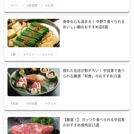
#バー
#居酒屋
#お酒
身体も心も温まる！ 中野で食べられる
おいしい鍋のおすすめ店8選
#鍋
#グルメ
#レシピ
隠れた名店が勢ぞろい！ 中目黒で食べ
られる厳選「和食」のおすすめ15選
#和食
#中目黒
#グルメ
​【厳選！】 ガッツり食べられる中目黒
のおすすめ焼肉店15選