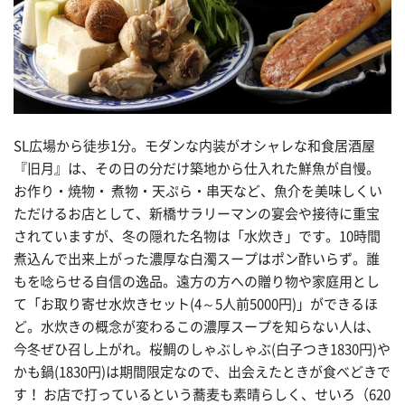
SL広場から徒歩1分。モダンな内装がオシャレな和食居酒屋
『旧月』は、その日の分だけ築地から仕入れた鮮魚が自慢。
お作り・焼物・ 煮物・天ぷら・串天など、魚介を美味しくい
ただけるお店として、新橋サラリーマンの宴会や接待に重宝
されていますが、冬の隠れた名物は「水炊き」です。10時間
煮込んで出来上がった濃厚な白濁スープはポン酢いらず。誰
もを唸らせる自信の逸品。遠方の方への贈り物や家庭用とし
て「お取り寄せ水炊きセット(4～5人前5000円)」ができるほ
ど。水炊きの概念が変わるこの濃厚スープを知らない人は、
今冬ぜひ召し上がれ。桜鯛のしゃぶしゃぶ(白子つき1830円)や
かも鍋(1830円)は期間限定なので、出会えたときが食べどきで
す！ お店で打っているという蕎麦も素晴らしく、せいろ（620