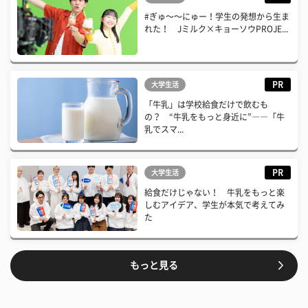
#ぎゅ〜〜にゅー！学生の発想から生ま
れた！ Jミルク×キョーソウPROJE...
PR
大学生活
「牛乳」は学校給食だけで飲むも
の？ “牛乳をもっと身近に”――「牛
乳でスマ...
PR
大学生活
給食だけじゃない！ 牛乳をもっと楽
しむアイデア、学生が本気で考えてみ
た
もっと見る