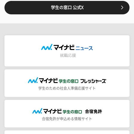
学生の窓口 公式X
学生のための社会人準備応援サイト
合宿免許が申込める情報サイト