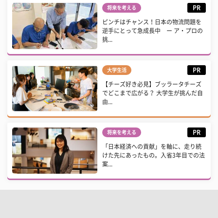
PR
将来を考える
ピンチはチャンス！日本の物流問題を
逆手にとって急成長中 ー ア・プロの
挑...
PR
大学生活
【チーズ好き必見】ブッラータチーズ
でどこまで広がる？ 大学生が挑んだ自
由...
PR
将来を考える
「日本経済への貢献」を軸に、走り続
けた先にあったもの。入省3年目での法
案...