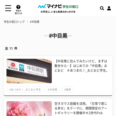
学生の
窓口とは
学生の窓口トップ
#中目黒
#中目黒
全
11
件
【中目黒に住んでみたいけど、まずは
散歩から…】はじめての「中目黒」お
どおど ＃あつまれ！_おどおど学生。
#あつまれ！_おどおど学生
#中目黒
#電車
空きガラス容器を活用。『日常で感じ
る幸せ』をテーマに、期間限定のアー
トギャラリーを開催中＃Z世代Pick