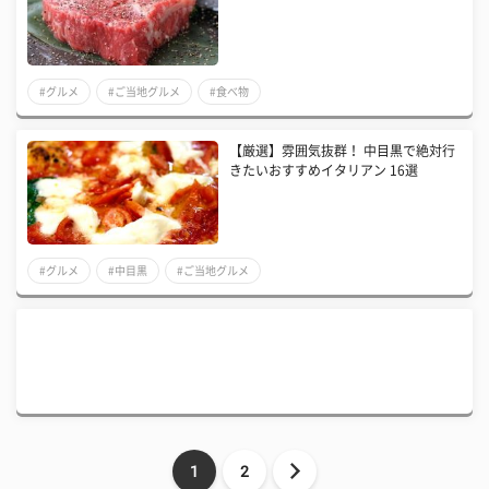
#グルメ
#ご当地グルメ
#食べ物
​【厳選】雰囲気抜群！ 中目黒で絶対行
きたいおすすめイタリアン 16選
#グルメ
#中目黒
#ご当地グルメ
1
2