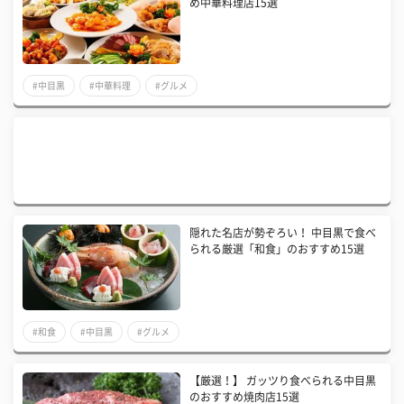
め中華料理店15選
#中目黒
#中華料理
#グルメ
隠れた名店が勢ぞろい！ 中目黒で食べ
られる厳選「和食」のおすすめ15選
#和食
#中目黒
#グルメ
​【厳選！】 ガッツり食べられる中目黒
のおすすめ焼肉店15選