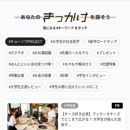
気になる #キーワード をタッチ
#キョーソウPROJECT
#大学生の社会見学
#留学ロードマップ
#ガクラボ
#お仕事図鑑
#先輩ロールモデル
#プレゼント
#ほんとにいい会社見つけ隊！
#もやもや解決ゼミ
#恋愛特集
#特集企画
#お金の授業
#診断
#学生インタビュー
#大学生正直レビュー
#学生の君に伝えたい３つのこと
PR
大学生活
【チーズ好き必見】ブッラータチーズ
でどこまで広がる？ 大学生が挑んだ自
由す...