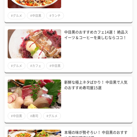
#グルメ
#中目黒
#ランチ
中目黒のおすすめカフェ14選！ 絶品ス
イーツ＆コーヒーを楽しむならココ！
#グルメ
#カフェ
#中目黒
新鮮な極上ネタばかり！ 中目黒で人気
のおすすめ寿司屋15選
#中目黒
#寿司
#グルメ
本場の味が勢ぞろい！ 中目黒のおすす