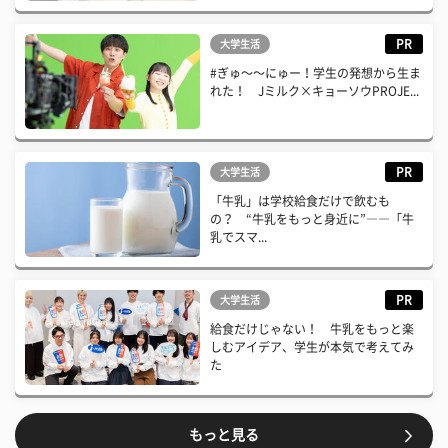
PR
大学生活
#ぎゅ〜〜にゅー！学生の発想から生ま
れた！ Jミルク×キョーソウPROJE...
PR
大学生活
「牛乳」は学校給食だけで飲むも
の？ “牛乳をもっと身近に”――「牛
乳でスマ...
PR
大学生活
給食だけじゃない！ 牛乳をもっと楽
しむアイデア、学生が本気で考えてみ
た
もっと見る