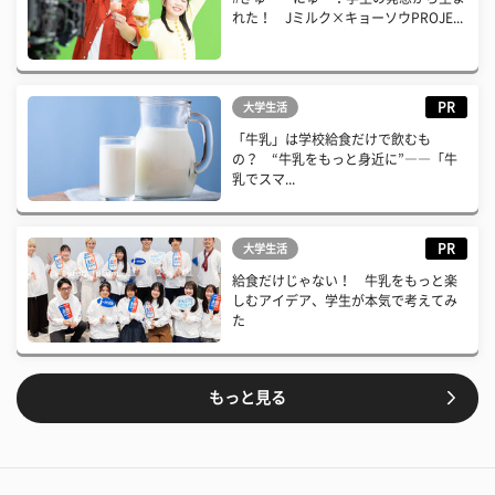
れた！ Jミルク×キョーソウPROJE...
PR
大学生活
「牛乳」は学校給食だけで飲むも
の？ “牛乳をもっと身近に”――「牛
乳でスマ...
PR
大学生活
給食だけじゃない！ 牛乳をもっと楽
しむアイデア、学生が本気で考えてみ
た
もっと見る