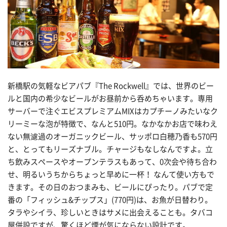
新橋駅の気軽なビアパブ『The Rockwell』では、世界のビー
ルと国内の希少なビールがお昼前から呑めちゃいます。専用
サーバーで注ぐエビスプレミアムMIXはカプチーノみたいなク
リーミーな泡が特徴で、なんと510円。なかなかお店で味わえ
ない無濾過のオーガニックビール、サッポロ白穂乃香も570円
と、とってもリーズナブル。チャージもなしなんですよ。立
ち飲みスペースやオープンテラスもあって、0次会や待ち合わ
せ、明るいうちからちょっと早めに一杯！ なんて使い方もで
きます。その日のおつまみも、ビールにぴったり。パブで定
番の「フィッシュ&チップス」(770円)は、お魚が日替わり。
タラやシイラ、珍しいときはサメに出会えることも。タバコ
屋併設ですが、驚くほど煙が気にならない設計です。