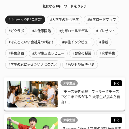
気になる #キーワード をタッチ
#キョーソウPROJECT
#大学生の社会見学
#留学ロードマップ
#ガクラボ
#お仕事図鑑
#先輩ロールモデル
#プレゼント
#ほんとにいい会社見つけ隊！
#学生インタビュー
#診断
#特集企画
#大学生正直レビュー
#お金の授業
#恋愛特集
#学生の君に伝えたい３つのこと
#もやもや解決ゼミ
PR
大学生活
【チーズ好き必見】ブッラータチーズ
でどこまで広がる？ 大学生が挑んだ自
由す...
PR
大学生活
#ぎゅ〜〜にゅー！学生の発想から生ま