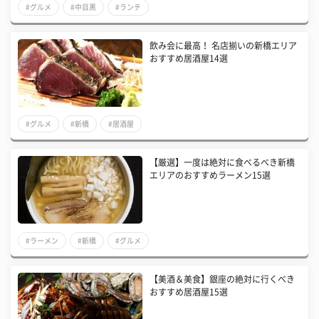
#グルメ
#中目黒
#ランチ
飲み会に最高！ 名店揃いの新橋エリア
おすすめ居酒屋14選
#グルメ
#新橋
#居酒屋
【厳選】一度は絶対に食べるべき新橋
エリアのおすすめラーメン15選
#ラーメン
#新橋
#グルメ
【美酒＆美食】銀座の絶対に行くべき
おすすめ居酒屋15選