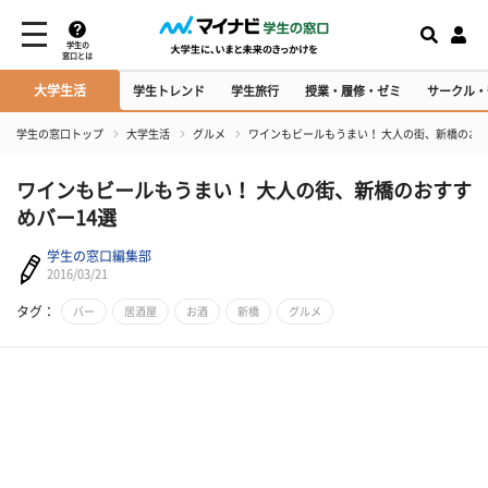
学生の
窓口とは
大学生活
学生トレンド
学生旅行
授業・履修・ゼミ
サークル・
学生の窓口トップ
大学生活
グルメ
ワインもビールもうまい！ 大人の街、新橋のおす
ワインもビールもうまい！ 大人の街、新橋のおすす
めバー14選
学生の窓口編集部
2016/03/21
タグ：
バー
居酒屋
お酒
新橋
グルメ