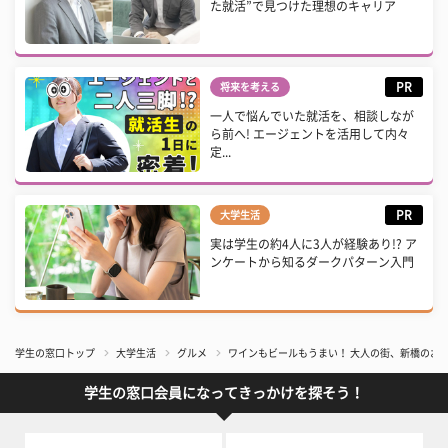
た就活”で見つけた理想のキャリア
PR
将来を考える
一人で悩んでいた就活を、相談しなが
ら前へ! エージェントを活用して内々
定...
PR
大学生活
実は学生の約4人に3人が経験あり!? ア
ンケートから知るダークパターン入門
学生の窓口トップ
大学生活
グルメ
ワインもビールもうまい！ 大人の街、新橋のおす
学生の窓口会員になってきっかけを探そう！