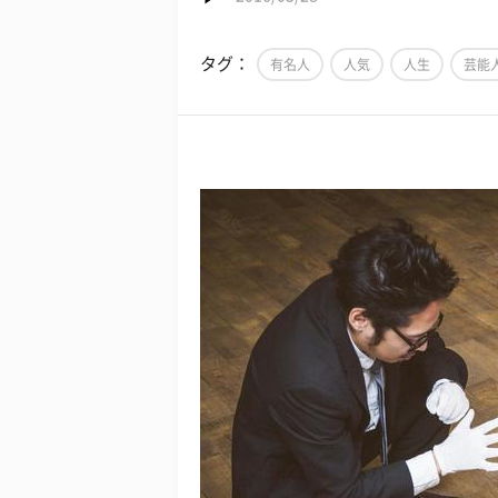
タグ：
有名人
人気
人生
芸能