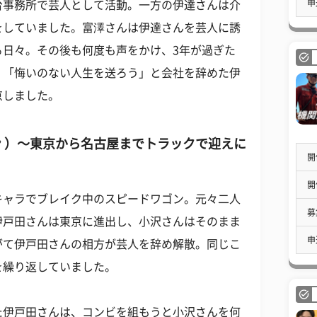
申
台事務所で芸人として活動。一方の伊達さんは介
をしていました。富澤さんは伊達さんを芸人に誘
る日々。その後も何度も声をかけ、3年が過ぎた
。「悔いのない人生を送ろう」と会社を辞めた伊
京しました。
 ）～東京から名古屋までトラックで迎えに
開
開
キャラでブレイク中のスピードワゴン。元々二人
募
伊戸田さんは東京に進出し、小沢さんはそのまま
申
がて伊戸田さんの相方が芸人を辞め解散。同じこ
を繰り返していました。
た伊戸田さんは、コンビを組もうと小沢さんを何