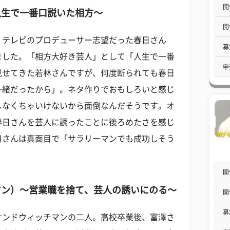
開
人生で一番口説いた相方～
開
。テレビのプロデューサー志望だった春日さん
募
ました。「相方大好き芸人」として「人生で一番
申
見せてきた若林さんですが、何度断られても春日
一緒だったから」。ネタ作りでおもしろいと感じ
しなくちゃいけないから面倒なんだそうです。オ
春日さんを芸人に誘ったことに後ろめたさを感じ
日さんは真面目で「サラリーマンでも成功しそう
開
マン）～営業職を捨て、芸人の誘いにのる～
開
募
サンドウィッチマンの二人。高校卒業後、富澤さ