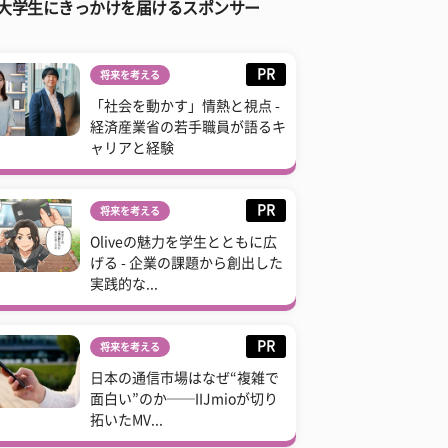
大学生にきっかけを届けるスポンサー
PR
将来を考える
「社会を動かす」情熱と視点 -
経済産業省の若手職員が語るキ
ャリアと経験
PR
将来を考える
Oliveの魅力を学生とともに広
げる - 企業の課題から創出した
実践的な...
PR
将来を考える
日本の通信市場はなぜ“複雑で
面白い”のか──IIJmioが切り
拓いたMV...