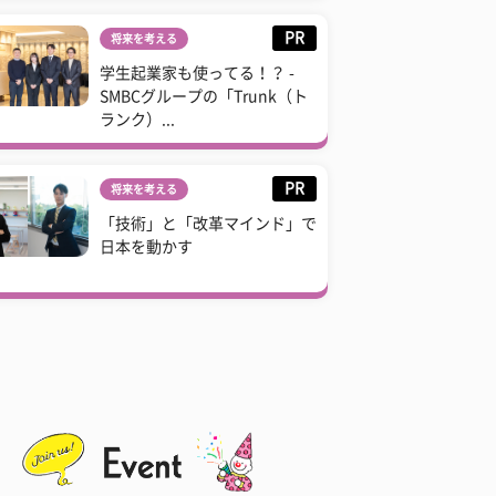
PR
将来を考える
学生起業家も使ってる！？ -
SMBCグループの「Trunk（ト
ランク）...
PR
将来を考える
「技術」と「改革マインド」で
日本を動かす