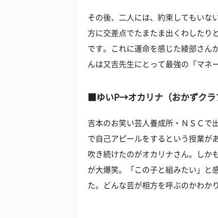
その後、二人には、約束してもいな
方に交差点でたまたま出くわしたり
です。これに運命を感じた綾部さん
んは又吉先生にとって最強の「マネ
■ゆいP→オカリナ（おかずクラ
吉本のお笑い芸人養成所・ＮＳＣで出
で自己アピールをするという授業があ
吹き続けたのがオカリナさん。しか
が大爆笑。「この子と組みたい」と
た。どんな芸が相方を呼ぶのかわか