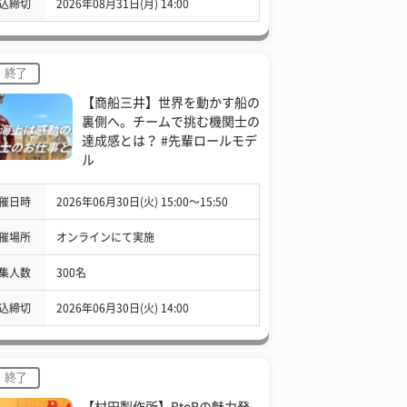
込締切
2026年08月31日(月) 14:00
終了
【商船三井】世界を動かす船の
裏側へ。チームで挑む機関士の
達成感とは？ #先輩ロールモデ
ル
催日時
2026年06月30日(火) 15:00〜15:50
催場所
オンラインにて実施
集人数
300名
込締切
2026年06月30日(火) 14:00
終了
【村田製作所】BtoBの魅力発