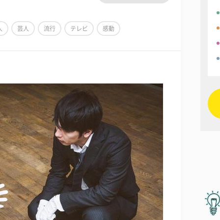
人
芸人
流行
テレビ
感動