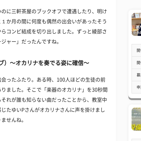
いのに三軒茶屋のブックオフで遭遇したり、明け
と１か月の間に何度も偶然の出会いがあったそう
からコンビ結成を切り出しました。ずっと綾部さ
ージャー」だったんですね。
開
ブ）～オカリナを奏でる姿に確信～
開
募
会ったふたり。ある時、100人ほどの生徒の前
申
りました。そこで「楽器のオカリナ」を30秒間
もそれが誰も知らない曲だったことから、教室中
感じたゆいPさんがオカリナさんに声を掛けまし
りませんね。