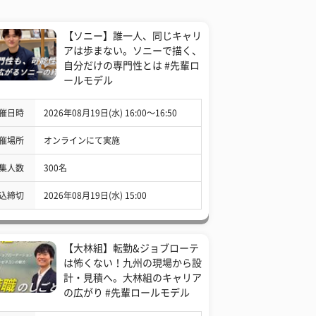
【ソニー】誰一人、同じキャリ
アは歩まない。ソニーで描く、
自分だけの専門性とは #先輩ロ
ールモデル
催日時
2026年08月19日(水) 16:00〜16:50
催場所
オンラインにて実施
集人数
300名
込締切
2026年08月19日(水) 15:00
【大林組】転勤&ジョブローテ
は怖くない！九州の現場から設
計・見積へ。大林組のキャリア
の広がり #先輩ロールモデル