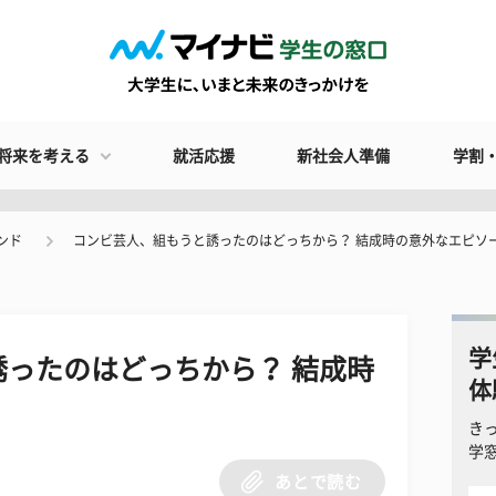
将来を考える
就活応援
新社会人準備
学割
ンド
コンビ芸人、組もうと誘ったのはどっちから？ 結成時の意外なエピソ
学
ったのはどっちから？ 結成時
体
き
学
あとで読む