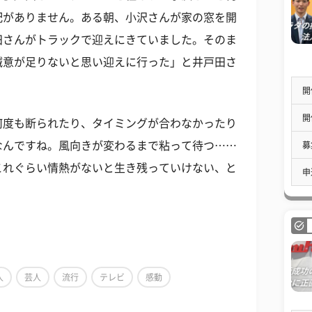
配がありません。ある朝、小沢さんが家の窓を開
田さんがトラックで迎えにきていました。そのま
誠意が足りないと思い迎えに行った」と井戸田さ
開
開
何度も断られたり、タイミングが合わなかったり
なんですね。風向きが変わるまで粘って待つ……
募
これぐらい情熱がないと生き残っていけない、と
申
人
芸人
流行
テレビ
感動